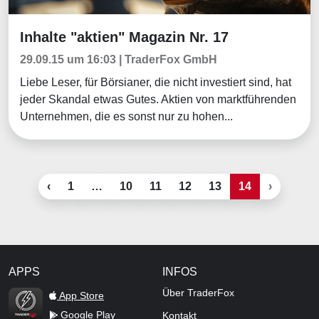
Inhalte "aktien" Magazin Nr. 17
Börsenmagazine
29.09.15 um 16:03 | TraderFox GmbH
Liebe Leser, für Börsianer, die nicht investiert sind, hat
jeder Skandal etwas Gutes. Aktien von marktführenden
Unternehmen, die es sonst nur zu hohen...
‹
1
…
10
11
12
13
14
›
APPS
INFOS
TraderFox Flash
Über TraderFox
App Store
Google Play
Kontakt