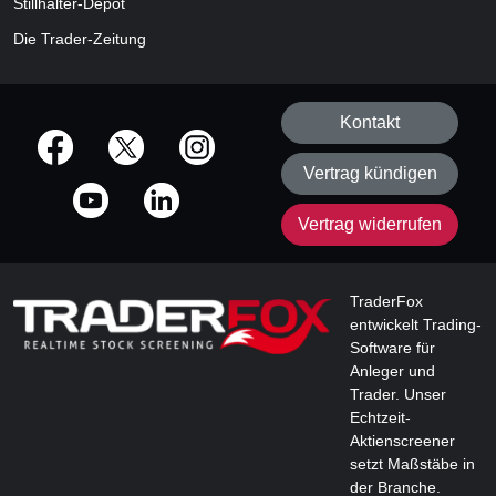
Stillhalter-Depot
Die Trader-Zeitung
Kontakt
offizielle Social Media-Accounts
Vertrag kündigen
Vertrag widerrufen
TraderFox
entwickelt Trading-
Software für
Anleger und
Trader. Unser
Echtzeit-
Aktienscreener
setzt Maßstäbe in
der Branche.