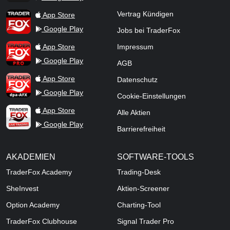
TraderFox App
Vertrag Kündigen
App Store
Google Play
Jobs bei TraderFox
TraderFox Pro
App Store
Impressum
Google Play
AGB
TraderFox dpa-AFX ProFeed
App Store
Datenschutz
Google Play
Cookie-Einstellungen
TraderFox Live Trading
App Store
Alle Aktien
Google Play
Barrierefreiheit
AKADEMIEN
SOFTWARE-TOOLS
TraderFox Academy
Trading-Desk
SheInvest
Aktien-Screener
Option Academy
Charting-Tool
TraderFox Clubhouse
Signal Trader Pro