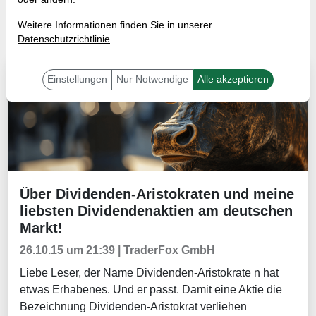
Tradingerfolge
Wissen
Weitere Informationen finden Sie in unserer
Datenschutzrichtlinie
.
Börsenmagazine
Einstellungen
Nur Notwendige
Alle akzeptieren
Über Dividenden-Aristokraten und meine
Börsenmagazine
liebsten Dividendenaktien am deutschen
Markt!
26.10.15 um 21:39 | TraderFox GmbH
Liebe Leser, der Name Dividenden-Aristokrate n hat
etwas Erhabenes. Und er passt. Damit eine Aktie die
Bezeichnung Dividenden-Aristokrat verliehen