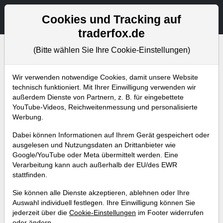
Aktien- und Artikelsuche
Seite
Cookies und Tracking auf
traderfox.de
(Bitte wählen Sie Ihre Cookie-Einstellungen)
Wir verwenden notwendige Cookies, damit unsere Website
Börsenmagazine
technisch funktioniert. Mit Ihrer Einwilligung verwenden wir
außerdem Dienste von Partnern, z. B. für eingebettete
YouTube-Videos, Reichweitenmessung und personalisierte
Abonniere jetzt unseren wöchentlichen
Werbung.
kostenlosen Newsletter, um garantiert keine
Dabei können Informationen auf Ihrem Gerät gespeichert oder
neuen Aktienanalysen oder
ausgelesen und Nutzungsdaten an Drittanbieter wie
Weiterentwicklungen zu verpassen.
Google/YouTube oder Meta übermittelt werden. Eine
Verarbeitung kann auch außerhalb der EU/des EWR
stattfinden.
NEWSLETTER ABONNIEREN
Sie können alle Dienste akzeptieren, ablehnen oder Ihre
Auswahl individuell festlegen. Ihre Einwilligung können Sie
Alle Artikel
Aktuelles
Weekly Briefing
Trader-Blog
jederzeit über die
Cookie-Einstellungen
im Footer widerrufen
oder ändern.