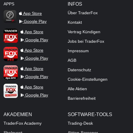
APPS
INFOS
Über TraderFox
App Store
Google Play
Kontakt
TraderFox Flash
TraderFox App
App Store
Vertrag Kündigen
Google Play
Jobs bei TraderFox
TraderFox Pro
App Store
Impressum
Google Play
AGB
TraderFox dpa-AFX ProFeed
App Store
Datenschutz
Google Play
Cookie-Einstellungen
TraderFox Live Trading
App Store
Alle Aktien
Google Play
Barrierefreiheit
AKADEMIEN
SOFTWARE-TOOLS
TraderFox Academy
Trading-Desk
SheInvest
Aktien-Screener