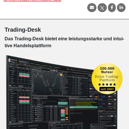
Trading-Desk
Das Trading-
Desk bie­tet eine leis­tungs­star­ke und in­tui­
tive Han­dels­platt­form