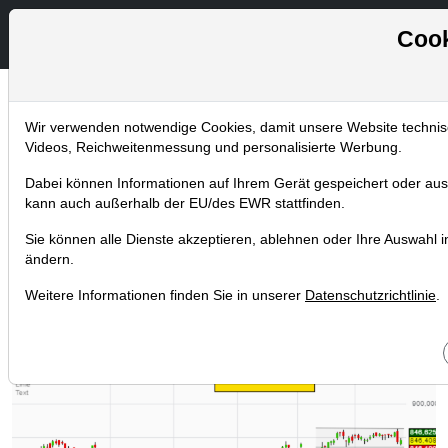
Cook
Wir verwenden notwendige Cookies, damit unsere Website technisch
Chartanalysen
Videos, Reichweitenmessung und personalisierte Werbung.
Home
Blog
Chartanalysen
Dabei können Informationen auf Ihrem Gerät gespeichert oder aus
Amazon: Liefert der Versandriese
kann auch außerhalb der EU/des EWR stattfinden.
bald Lebensmittel nach Hause?
Sie können alle Dienste akzeptieren, ablehnen oder Ihre Auswahl ind
ändern.
22.03.2017 um 17:20 Uhr
|
TraderFox GmbH
Weitere Informationen finden Sie in unserer
Datenschutzrichtlinie
.