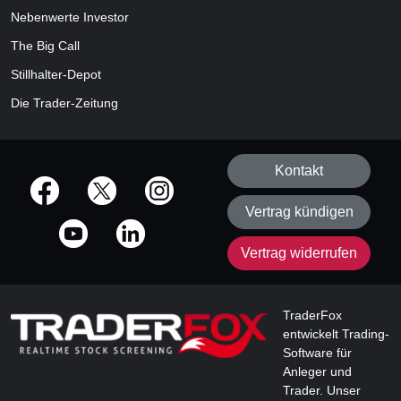
Nebenwerte Investor
The Big Call
Stillhalter-Depot
Die Trader-Zeitung
Kontakt
offizielle Social Media-Accounts
Vertrag kündigen
Vertrag widerrufen
TraderFox
entwickelt Trading-
Software für
Anleger und
Trader. Unser