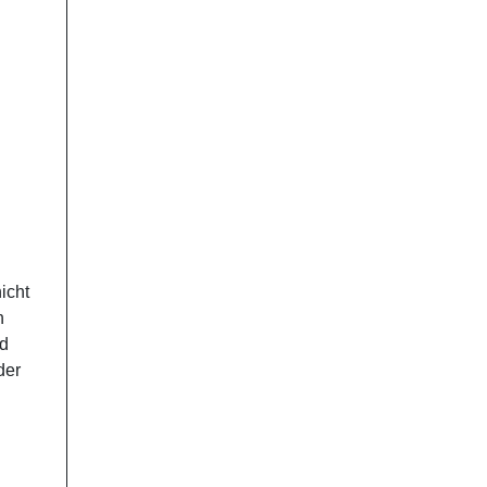
icht
h
nd
der