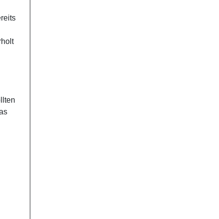
reits
i
holt
llten
das