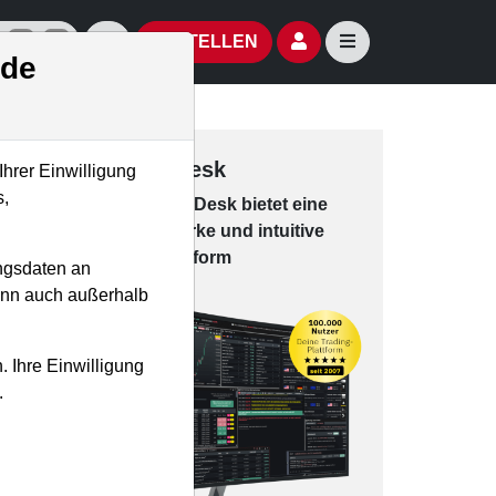
izielle Social Media-Accounts
Aktien- und Artikelsuche öffnen
Seitennavigation öf
BESTELLEN
.de
Trading-Desk
Ihrer Einwilligung
s,
Das Trading-
Desk bie­tet eine
leis­tungs­star­ke und in­tui­tive
Han­dels­platt­form
ngsdaten an
kann auch außerhalb
. Ihre Einwilligung
.