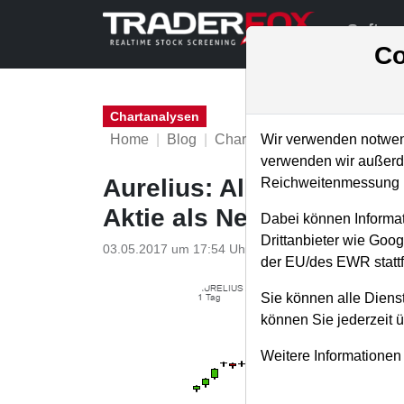
Softwa
Co
Chartanalysen
Home
Blog
Chartanalysen
Wir verwenden notwend
verwenden wir außerde
Aurelius: Alles über die
Reichweitenmessung u
Aktie als News-Trader a
Dabei können Informat
Drittanbieter wie Goo
03.05.2017 um 17:54 Uhr
|
TraderFox GmbH
der EU/des EWR stattf
Sie können alle Dienst
können Sie jederzeit 
Weitere Informationen