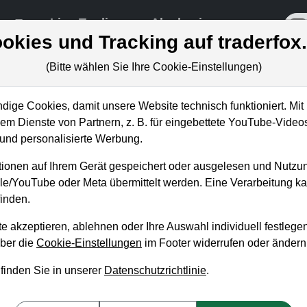
re
Live-Trading
Akademie
off
okies und Tracking auf traderfox
(Bitte wählen Sie Ihre Cookie-Einstellungen)
ige Cookies, damit unsere Website technisch funktioniert. Mit 
m Dienste von Partnern, z. B. für eingebettete YouTube-Video
 Short-Attacke und wieso man die
nd personalisierte Werbung.
uf der Watchlist haben muss
ionen auf Ihrem Gerät gespeichert oder ausgelesen und Nutzu
gle/YouTube oder Meta übermittelt werden. Eine Verarbeitung 
inden.
e akzeptieren, ablehnen oder Ihre Auswahl individuell festlegen
über die
Cookie-Einstellungen
im Footer widerrufen oder ändern
 finden Sie in unserer
Datenschutzrichtlinie
.