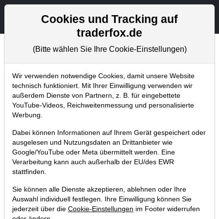
Aktien- und Artikelsuche
Seite
Cookies und Tracking auf
traderfox.de
(Bitte wählen Sie Ihre Cookie-Einstellungen)
Chartanalysen
Home
Blog
Chartanalysen
Wir verwenden notwendige Cookies, damit unsere Website
technisch funktioniert. Mit Ihrer Einwilligung verwenden wir
außerdem Dienste von Partnern, z. B. für eingebettete
Aurelius: Neues
YouTube-Videos, Reichweitenmessung und personalisierte
Aktienrückkaufprogramm – Gelingt
Werbung.
nun der Ausbruch aus der flachen
Dabei können Informationen auf Ihrem Gerät gespeichert oder
Basis?
ausgelesen und Nutzungsdaten an Drittanbieter wie
Google/YouTube oder Meta übermittelt werden. Eine
15.06.2017 um 11:41 Uhr
|
T. Reich
Verarbeitung kann auch außerhalb der EU/des EWR
stattfinden.
Sie können alle Dienste akzeptieren, ablehnen oder Ihre
Auswahl individuell festlegen. Ihre Einwilligung können Sie
jederzeit über die
Cookie-Einstellungen
im Footer widerrufen
oder ändern.