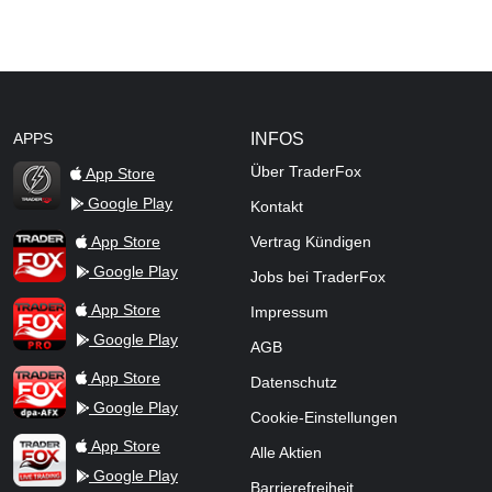
APPS
INFOS
Über TraderFox
App Store
Google Play
Kontakt
TraderFox Flash
TraderFox App
App Store
Vertrag Kündigen
Google Play
Jobs bei TraderFox
TraderFox Pro
App Store
Impressum
Google Play
AGB
TraderFox dpa-AFX ProFeed
App Store
Datenschutz
Google Play
Cookie-Einstellungen
TraderFox Live Trading
App Store
Alle Aktien
Google Play
Barrierefreiheit