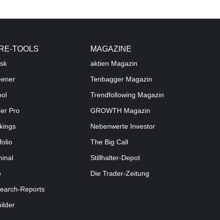
RE-TOOLS
MAGAZINE
sk
aktien
Magazin
eener
Tenbagger Magazin
ool
Trendfollowing Magazin
der Pro
GROWTH
Magazin
kings
Nebenwerte Investor
folio
The Big Call
minal
Stillhalter-Depot
o
Die Trader-Zeitung
earch-Reports
uilder