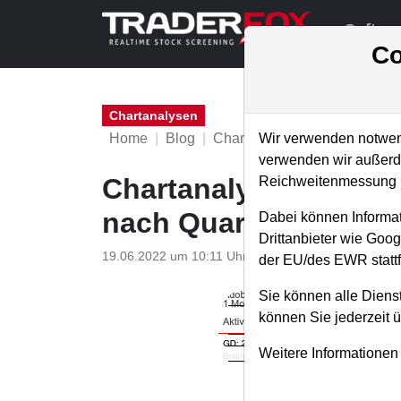
Softwa
Co
Chartanalysen
Home
Blog
Chartanalysen
Wir verwenden notwend
verwenden wir außerde
Chartanalyse Adobe: f
Reichweitenmessung u
nach Quartalszahlen
Dabei können Informat
Drittanbieter wie Goo
19.06.2022 um 10:11 Uhr
|
P. Uhlschmied
der EU/des EWR stattf
Sie können alle Dienst
können Sie jederzeit 
Weitere Informationen