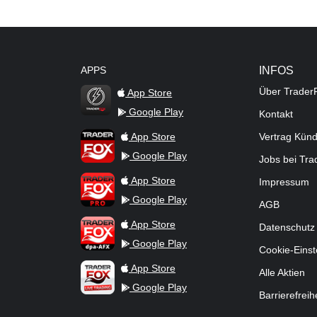
APPS
INFOS
Über Trader
App Store
Google Play
Kontakt
TraderFox Flash
TraderFox App
App Store
Vertrag Kün
Google Play
Jobs bei Tr
TraderFox Pro
App Store
Impressum
Google Play
AGB
TraderFox dpa-AFX ProFeed
App Store
Datenschutz
Google Play
Cookie-Einst
TraderFox Live Trading
App Store
Alle Aktien
Google Play
Barrierefreih