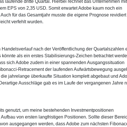
das laufende dritte Quartal. Hierbei rechnet das Unternehmen mit
nem EPS von 2,35 USD. Somit erwartet Adobe kaum noch ein
Auch für das Gesamtjahr musste die eigene Prognose revidiert
eicht verfehlt wurden.
 Handelsverlauf nach der Veröffentlichung der Quartalszahlen 
 könnte als ein erstes Stabilisierungs-Zeichen betrachtet werde
, dass sich Adobe zudem in einer spannenden Ausgangssituation
er Fibonacci-Retracement der laufenden Aufwärtsbewegung ausg
die jahrelange überkaufte Situation komplett abgebaut und Ad
 Derartige Ausschläge gab es im Laufe der vergangenen Jahre ni
its genutzt, um meine bestehenden Investmentpositionen
Aufbau von ersten langfristigen Positionen. Sollte dieser Berei
 davon ausgegangen werden, dass Adobe zum nächsten Fibonacc