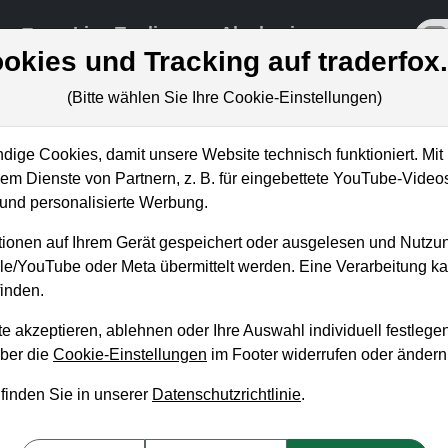
re
Live-Trading
Akademie
off
okies und Tracking auf traderfox
(Bitte wählen Sie Ihre Cookie-Einstellungen)
ige Cookies, damit unsere Website technisch funktioniert. Mit 
m Dienste von Partnern, z. B. für eingebettete YouTube-Video
inaler Big-Picture Shake Out
nd personalisierte Werbung.
?
ionen auf Ihrem Gerät gespeichert oder ausgelesen und Nutzu
gle/YouTube oder Meta übermittelt werden. Eine Verarbeitung 
inden.
e akzeptieren, ablehnen oder Ihre Auswahl individuell festlegen
über die
Cookie-Einstellungen
im Footer widerrufen oder ändern
 finden Sie in unserer
Datenschutzrichtlinie
.