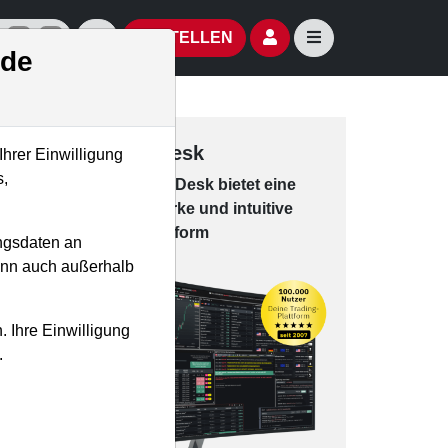
izielle Social Media-Accounts
Aktien- und Artikelsuche öffnen
Seitennavigation öf
BESTELLEN
.de
Trading-Desk
Ihrer Einwilligung
s,
Das Trading-
Desk bie­tet eine
leis­tungs­star­ke und in­tui­tive
Han­dels­platt­form
ngsdaten an
kann auch außerhalb
. Ihre Einwilligung
.