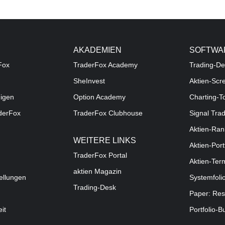
AKADEMIEN
SOFTWA
Fox
TraderFox Academy
Trading-De
SheInvest
Aktien-Scr
digen
Option Academy
Charting-T
aderFox
TraderFox Clubhouse
Signal Tra
Aktien-Ran
WEITERE LINKS
Aktien-Port
TraderFox Portal
Aktien-Ter
aktien Magazin
ellungen
Systemfoli
Trading-Desk
Paper: Res
eit
Portfolio-B