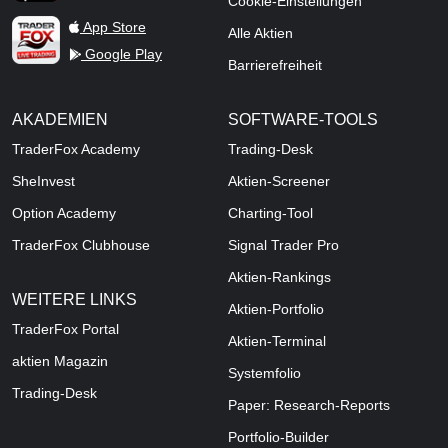
Cookie-Einstellungen
TraderFox Live Trading
App Store
Alle Aktien
Google Play
Barrierefreiheit
AKADEMIEN
SOFTWARE-TOOLS
TraderFox Academy
Trading-Desk
SheInvest
Aktien-Screener
Option Academy
Charting-Tool
TraderFox Clubhouse
Signal Trader Pro
Aktien-Rankings
WEITERE LINKS
Aktien-Portfolio
TraderFox Portal
Aktien-Terminal
aktien Magazin
Systemfolio
Trading-Desk
Paper: Research-Reports
Portfolio-Builder