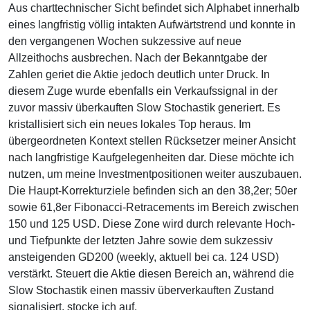
Aus charttechnischer Sicht befindet sich Alphabet innerhalb
eines langfristig völlig intakten Aufwärtstrend und konnte in
den vergangenen Wochen sukzessive auf neue
Allzeithochs ausbrechen. Nach der Bekanntgabe der
Zahlen geriet die Aktie jedoch deutlich unter Druck. In
diesem Zuge wurde ebenfalls ein Verkaufssignal in der
zuvor massiv überkauften Slow Stochastik generiert. Es
kristallisiert sich ein neues lokales Top heraus. Im
übergeordneten Kontext stellen Rücksetzer meiner Ansicht
nach langfristige Kaufgelegenheiten dar. Diese möchte ich
nutzen, um meine Investmentpositionen weiter auszubauen.
Die Haupt-Korrekturziele befinden sich an den 38,2er; 50er
sowie 61,8er Fibonacci-Retracements im Bereich zwischen
150 und 125 USD. Diese Zone wird durch relevante Hoch-
und Tiefpunkte der letzten Jahre sowie dem sukzessiv
ansteigenden GD200 (weekly, aktuell bei ca. 124 USD)
verstärkt. Steuert die Aktie diesen Bereich an, während die
Slow Stochastik einen massiv überverkauften Zustand
signalisiert, stocke ich auf.