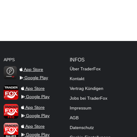
APPS
INFOS
Über TraderFox
App Store
Google Play
Kontakt
TraderFox Flash
TraderFox App
App Store
Vertrag Kündigen
Google Play
Jobs bei TraderFox
TraderFox Pro
App Store
Impressum
Google Play
AGB
TraderFox dpa-AFX ProFeed
App Store
Datenschutz
Google Play