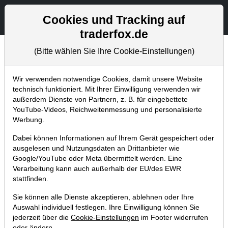
Aktien- und Artikelsuche
Seite
Cookies und Tracking auf
traderfox.de
(Bitte wählen Sie Ihre Cookie-Einstellungen)
Chartanalysen
Home
Blog
Chartanalysen
Wir verwenden notwendige Cookies, damit unsere Website
technisch funktioniert. Mit Ihrer Einwilligung verwenden wir
außerdem Dienste von Partnern, z. B. für eingebettete
Chartanalyse Alphabet: Abverkauf
YouTube-Videos, Reichweitenmessung und personalisierte
nach den Zahlen – hier kaufe ich
Werbung.
endlich nach!
Dabei können Informationen auf Ihrem Gerät gespeichert oder
ausgelesen und Nutzungsdaten an Drittanbieter wie
14.10.2024 um 13:47 Uhr
|
P. Uhlschmied
Google/YouTube oder Meta übermittelt werden. Eine
Verarbeitung kann auch außerhalb der EU/des EWR
stattfinden.
Sie können alle Dienste akzeptieren, ablehnen oder Ihre
Auswahl individuell festlegen. Ihre Einwilligung können Sie
jederzeit über die
Cookie-Einstellungen
im Footer widerrufen
oder ändern.