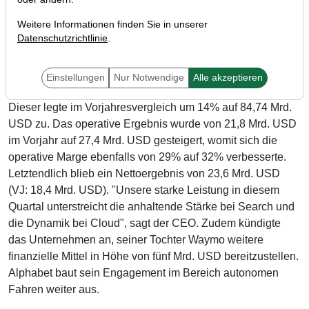
Weitere Informationen finden Sie in unserer
Datenschutzrichtlinie
.
Die Google-Mutter Alphabet (WKN: A14Y6H) gab zuletzt
seine Zahlen für das abgelaufene Quartal bekannt und
Einstellungen
Nur Notwendige
Alle akzeptieren
konnte hierbei den Umsatz erneut zweistellig steigern.
Dieser legte im Vorjahresvergleich um 14% auf 84,74 Mrd.
USD zu. Das operative Ergebnis wurde von 21,8 Mrd. USD
im Vorjahr auf 27,4 Mrd. USD gesteigert, womit sich die
operative Marge ebenfalls von 29% auf 32% verbesserte.
Letztendlich blieb ein Nettoergebnis von 23,6 Mrd. USD
(VJ: 18,4 Mrd. USD). "Unsere starke Leistung in diesem
Quartal unterstreicht die anhaltende Stärke bei Search und
die Dynamik bei Cloud", sagt der CEO. Zudem kündigte
das Unternehmen an, seiner Tochter Waymo weitere
finanzielle Mittel in Höhe von fünf Mrd. USD bereitzustellen.
Alphabet baut sein Engagement im Bereich autonomen
Fahren weiter aus.