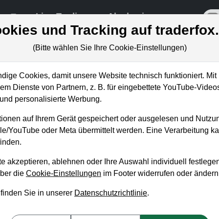
re
Live-Trading
Akademie
off
okies und Tracking auf traderfox
(Bitte wählen Sie Ihre Cookie-Einstellungen)
ige Cookies, damit unsere Website technisch funktioniert. Mit 
m Dienste von Partnern, z. B. für eingebettete YouTube-Video
 Aktie bald bei 200 USD? Ich
nd personalisierte Werbung.
ionen auf Ihrem Gerät gespeichert oder ausgelesen und Nutzu
gle/YouTube oder Meta übermittelt werden. Eine Verarbeitung 
inden.
e akzeptieren, ablehnen oder Ihre Auswahl individuell festlegen
über die
Cookie-Einstellungen
im Footer widerrufen oder ändern
 finden Sie in unserer
Datenschutzrichtlinie
.