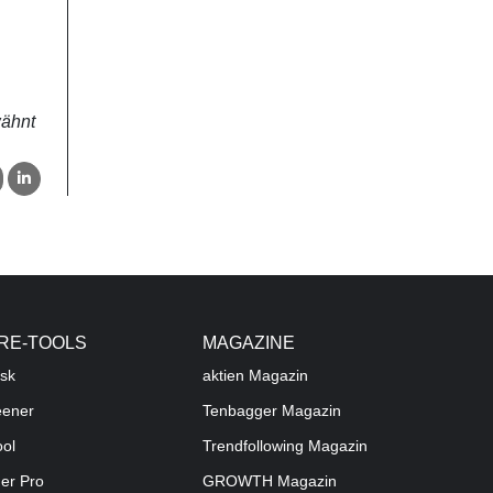
wähnt
RE-TOOLS
MAGAZINE
sk
aktien
Magazin
eener
Tenbagger Magazin
ool
Trendfollowing Magazin
der Pro
GROWTH
Magazin