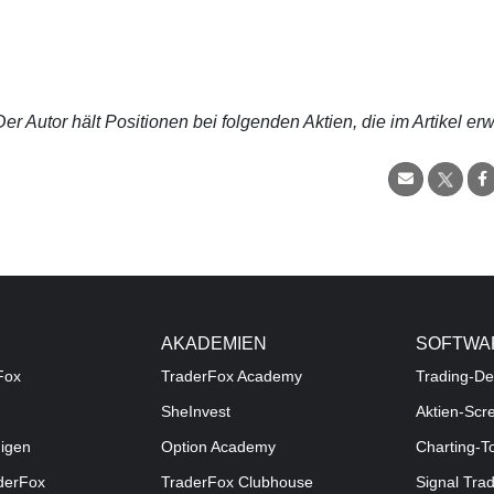
r Autor hält Positionen bei folgenden Aktien, die im Artikel er
AKADEMIEN
SOFTWA
Fox
TraderFox Academy
Trading-De
SheInvest
Aktien-Scr
digen
Option Academy
Charting-T
aderFox
TraderFox Clubhouse
Signal Tra