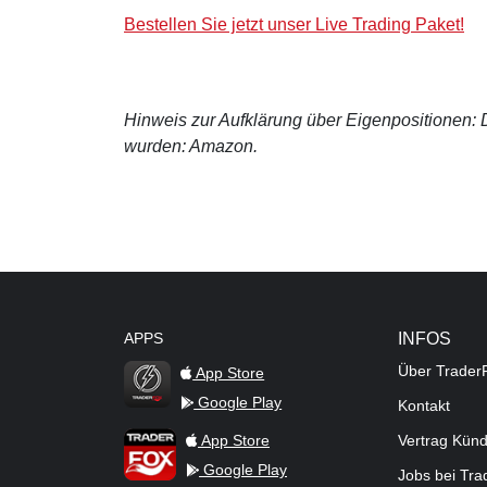
Bestellen Sie jetzt unser Live Trading Paket!
Hinweis zur Aufklärung über Eigenpositionen: De
wurden: Amazon.
APPS
INFOS
Über Trader
App Store
Google Play
Kontakt
TraderFox Flash
TraderFox App
App Store
Vertrag Kün
Google Play
Jobs bei Tr