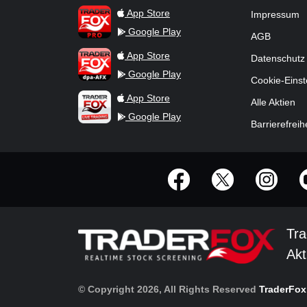
TraderFox Pro
App Store
Impressum
Google Play
AGB
TraderFox dpa-AFX ProFeed
App Store
Datenschutz
Google Play
Cookie-Einst
TraderFox Live Trading
App Store
Alle Aktien
Google Play
Barrierefreih
offizielle Social Media-Accounts
Tra
Akt
© Copyright 2026, All Rights Reserved
TraderFo