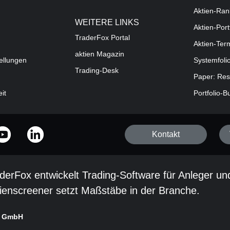
Aktien-Ran
WEITERE LINKS
Aktien-Port
TraderFox Portal
Aktien-Ter
aktien Magazin
ellungen
Systemfoli
Trading-Desk
Paper: Res
eit
Portfolio-B
Kontakt
derFox entwickelt Trading-Software für Anleger un
ienscreener setzt Maßstäbe in der Branche.
x GmbH