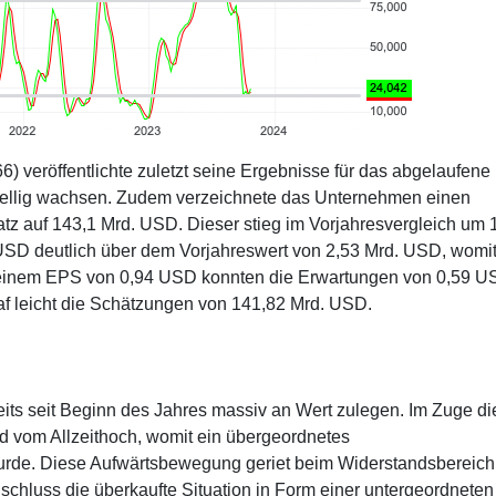
eröffentlichte zuletzt seine Ergebnisse für das abgelaufene
tellig wachsen. Zudem verzeichnete das Unternehmen einen
tz auf 143,1 Mrd. USD. Dieser stieg im Vorjahresvergleich um
 USD deutlich über dem Vorjahreswert von 2,53 Mrd. USD, womit
t einem EPS von 0,94 USD konnten die Erwartungen von 0,59 
raf leicht die Schätzungen von 141,82 Mrd. USD.
its seit Beginn des Jahres massiv an Wert zulegen. Im Zuge di
d vom Allzeithoch, womit ein übergeordnetes
 wurde. Diese Aufwärtsbewegung geriet beim Widerstandsbereich
schluss die überkaufte Situation in Form einer untergeordneten