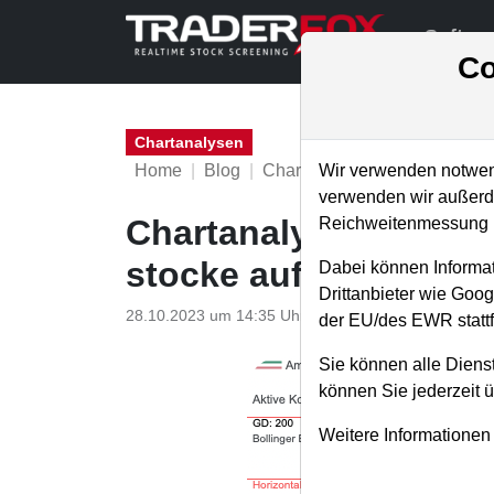
Softwa
Co
Chartanalysen
Home
Blog
Chartanalysen
Wir verwenden notwend
verwenden wir außerde
Chartanalyse Amazon:
Reichweitenmessung u
stocke auf!
Dabei können Informat
Drittanbieter wie Goo
28.10.2023 um 14:35 Uhr
|
P. Uhlschmied
der EU/des EWR stattf
Sie können alle Dienst
können Sie jederzeit 
Weitere Informationen