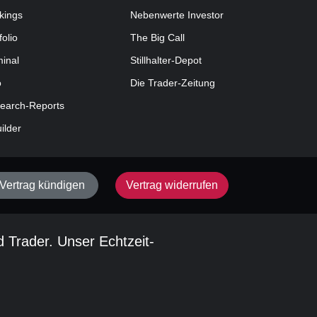
kings
Nebenwerte Investor
folio
The Big Call
minal
Stillhalter-Depot
o
Die Trader-Zeitung
earch-Reports
uilder
Vertrag kündigen
Vertrag widerrufen
d Trader. Unser Echtzeit-