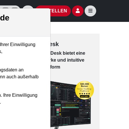
izielle Social Media-Accounts
Aktien- und Artikelsuche öffnen
Seitennavigation öf
BESTELLEN
.de
Trading-Desk
Ihrer Einwilligung
s,
Das Trading-
Desk bie­tet eine
leis­tungs­star­ke und in­tui­tive
Han­dels­platt­form
ngsdaten an
kann auch außerhalb
. Ihre Einwilligung
.