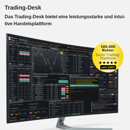
Trading-Desk
Das Trading-
Desk bie­tet eine leis­tungs­star­ke und in­tui­
tive Han­dels­platt­form