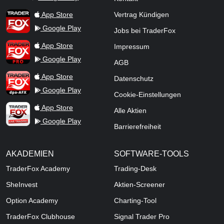
TraderFox Flash
TraderFox App
App Store
Vertrag Kündigen
Google Play
Jobs bei TraderFox
TraderFox Pro
App Store
Impressum
Google Play
AGB
TraderFox dpa-AFX ProFeed
App Store
Datenschutz
Google Play
Cookie-Einstellungen
TraderFox Live Trading
App Store
Alle Aktien
Google Play
Barrierefreiheit
AKADEMIEN
SOFTWARE-TOOLS
TraderFox Academy
Trading-Desk
SheInvest
Aktien-Screener
Option Academy
Charting-Tool
TraderFox Clubhouse
Signal Trader Pro