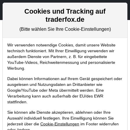
Aktien- und Artikelsuche
Seite
Cookies und Tracking auf
traderfox.de
(Bitte wählen Sie Ihre Cookie-Einstellungen)
Chartanalysen
Home
Blog
Chartanalysen
Wir verwenden notwendige Cookies, damit unsere Website
technisch funktioniert. Mit Ihrer Einwilligung verwenden wir
außerdem Dienste von Partnern, z. B. für eingebettete
Chartanalyse Amazon: Aktie stürzt
YouTube-Videos, Reichweitenmessung und personalisierte
nach Quartalszahlen ab – jetzt noch
Werbung.
verkaufen?
Dabei können Informationen auf Ihrem Gerät gespeichert oder
ausgelesen und Nutzungsdaten an Drittanbieter wie
01.05.2022 um 10:08 Uhr
|
P. Uhlschmied
Google/YouTube oder Meta übermittelt werden. Eine
Verarbeitung kann auch außerhalb der EU/des EWR
stattfinden.
Sie können alle Dienste akzeptieren, ablehnen oder Ihre
Auswahl individuell festlegen. Ihre Einwilligung können Sie
jederzeit über die
Cookie-Einstellungen
im Footer widerrufen
oder ändern.