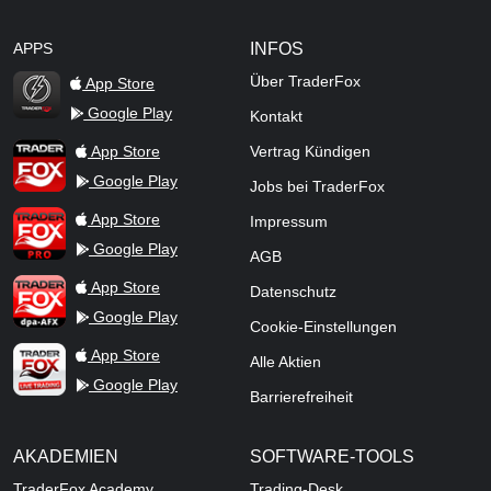
APPS
INFOS
Über TraderFox
App Store
Google Play
Kontakt
TraderFox Flash
TraderFox App
App Store
Vertrag Kündigen
Google Play
Jobs bei TraderFox
TraderFox Pro
App Store
Impressum
Google Play
AGB
TraderFox dpa-AFX ProFeed
App Store
Datenschutz
Google Play
Cookie-Einstellungen
TraderFox Live Trading
App Store
Alle Aktien
Google Play
Barrierefreiheit
AKADEMIEN
SOFTWARE-TOOLS
TraderFox Academy
Trading-Desk