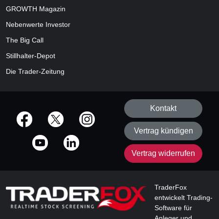
GROWTH
Magazin
Nebenwerte Investor
The Big Call
Stillhalter-Depot
Die Trader-Zeitung
Kontakt
offizielle Social Media-Accounts
Vertrag kündigen
Vertrag widerrufen
TraderFox
entwickelt Trading-
Software für
Anleger und