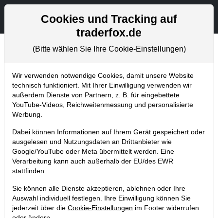
Aktien- und Artikelsuche
Seite
Cookies und Tracking auf
traderfox.de
(Bitte wählen Sie Ihre Cookie-Einstellungen)
Chartanalysen
Home
Blog
Chartanalysen
Wir verwenden notwendige Cookies, damit unsere Website
technisch funktioniert. Mit Ihrer Einwilligung verwenden wir
außerdem Dienste von Partnern, z. B. für eingebettete
Chartanalyse Amazon: auf zur
YouTube-Videos, Reichweitenmessung und personalisierte
nächsten 25% Rally!
Werbung.
Dabei können Informationen auf Ihrem Gerät gespeichert oder
16.09.2021 um 07:31 Uhr
|
P. Uhlschmied
ausgelesen und Nutzungsdaten an Drittanbieter wie
Google/YouTube oder Meta übermittelt werden. Eine
Verarbeitung kann auch außerhalb der EU/des EWR
stattfinden.
Sie können alle Dienste akzeptieren, ablehnen oder Ihre
Auswahl individuell festlegen. Ihre Einwilligung können Sie
jederzeit über die
Cookie-Einstellungen
im Footer widerrufen
oder ändern.