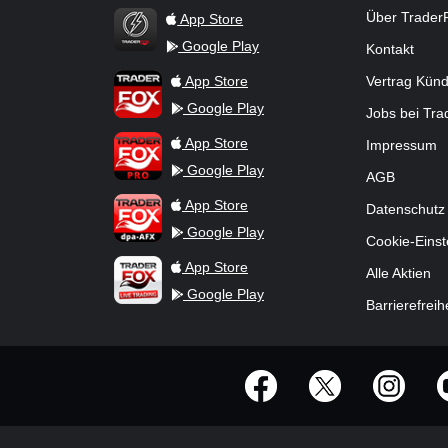
Über Trader
App Store
Google Play
Kontakt
TraderFox Flash
TraderFox App
App Store
Vertrag Kün
Google Play
Jobs bei Tr
TraderFox Pro
App Store
Impressum
Google Play
AGB
TraderFox dpa-AFX ProFeed
App Store
Datenschutz
Google Play
Cookie-Einst
TraderFox Live Trading
App Store
Alle Aktien
Google Play
Barrierefreih
offizielle Social Media-Accounts