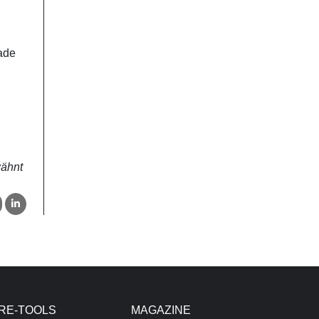
rade
wähnt
RE-TOOLS
MAGAZINE