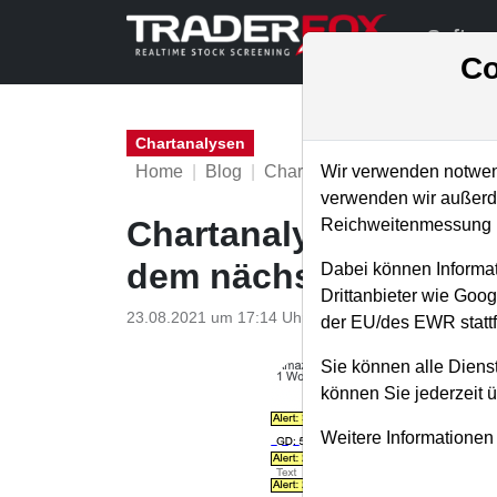
Softwa
Co
Chartanalysen
Home
Blog
Chartanalysen
Wir verwenden notwend
verwenden wir außerde
Chartanalyse Amazon:
Reichweitenmessung u
dem nächsten Run?
Dabei können Informat
Drittanbieter wie Goo
23.08.2021 um 17:14 Uhr
|
P. Uhlschmied
der EU/des EWR stattf
Sie können alle Dienst
können Sie jederzeit 
Weitere Informationen