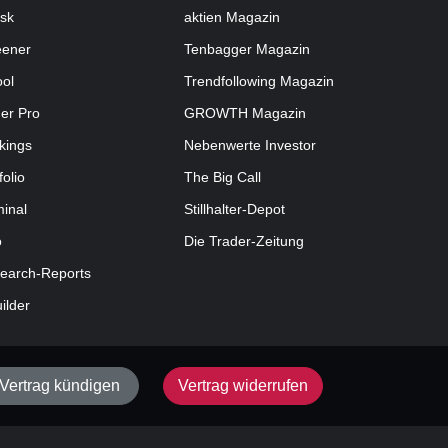
sk
aktien
Magazin
eener
Tenbagger Magazin
ool
Trendfollowing Magazin
der Pro
GROWTH
Magazin
kings
Nebenwerte Investor
folio
The Big Call
minal
Stillhalter-Depot
o
Die Trader-Zeitung
earch-Reports
uilder
Vertrag kündigen
Vertrag widerrufen