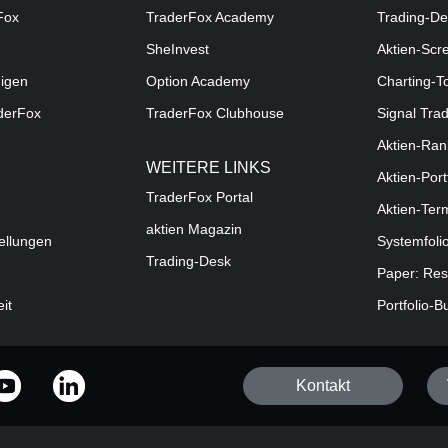
Fox
TraderFox Academy
Trading-De
SheInvest
Aktien-Scr
digen
Option Academy
Charting-T
aderFox
TraderFox Clubhouse
Signal Tra
Aktien-Ran
WEITERE LINKS
Aktien-Port
TraderFox Portal
Aktien-Ter
aktien Magazin
ellungen
Systemfoli
Trading-Desk
Paper: Res
eit
Portfolio-B
Kontakt