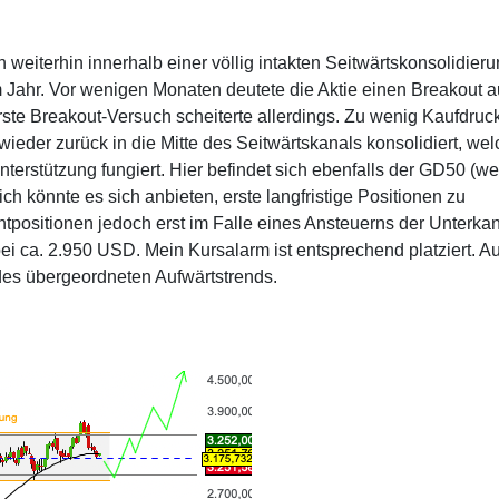
weiterhin innerhalb einer völlig intakten Seitwärtskonsolidieru
m Jahr. Vor wenigen Monaten deutete die Aktie einen Breakout a
rste Breakout-Versuch scheiterte allerdings. Zu wenig Kaufdruc
 wieder zurück in die Mitte des Seitwärtskanals konsolidiert, wel
nterstützung fungiert. Hier befindet sich ebenfalls der GD50 (we
h könnte es sich anbieten, erste langfristige Positionen zu
tpositionen jedoch erst im Falle eines Ansteuerns der Unterka
bei ca. 2.950 USD. Mein Kursalarm ist entsprechend platziert. Au
g des übergeordneten Aufwärtstrends.