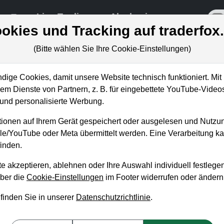
re
Live-Trading
Akademie
off
okies und Tracking auf traderfox
(Bitte wählen Sie Ihre Cookie-Einstellungen)
ige Cookies, damit unsere Website technisch funktioniert. Mit 
m Dienste von Partnern, z. B. für eingebettete YouTube-Video
 die Einstiegsgelegenheit vo
nd personalisierte Werbung.
ionen auf Ihrem Gerät gespeichert oder ausgelesen und Nutzu
gle/YouTube oder Meta übermittelt werden. Eine Verarbeitung 
inden.
e akzeptieren, ablehnen oder Ihre Auswahl individuell festlegen
über die
Cookie-Einstellungen
im Footer widerrufen oder ändern
 finden Sie in unserer
Datenschutzrichtlinie
.