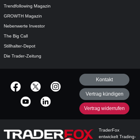
Trendfollowing Magazin
GROWTH
Magazin
Nebenwerte Investor
The Big Call
Stillhalter-Depot
Die Trader-Zeitung
Kontakt
offizielle Social Media-Accounts
Vertrag kündigen
Vertrag widerrufen
TraderFox
entwickelt Trading-