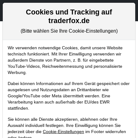
Aktien- und Artikelsuche
Seite
Cookies und Tracking auf
traderfox.de
(Bitte wählen Sie Ihre Cookie-Einstellungen)
Chartanalysen
Home
Blog
Chartanalysen
Wir verwenden notwendige Cookies, damit unsere Website
technisch funktioniert. Mit Ihrer Einwilligung verwenden wir
außerdem Dienste von Partnern, z. B. für eingebettete
Chartanalyse AMD:
YouTube-Videos, Reichweitenmessung und personalisierte
Einstiegsgelegenheit nach starken
Werbung.
Quartalszahlen?
Dabei können Informationen auf Ihrem Gerät gespeichert oder
ausgelesen und Nutzungsdaten an Drittanbieter wie
28.07.2021 um 07:18 Uhr
|
P. Uhlschmied
Google/YouTube oder Meta übermittelt werden. Eine
Verarbeitung kann auch außerhalb der EU/des EWR
stattfinden.
Sie können alle Dienste akzeptieren, ablehnen oder Ihre
Auswahl individuell festlegen. Ihre Einwilligung können Sie
jederzeit über die
Cookie-Einstellungen
im Footer widerrufen
oder ändern.