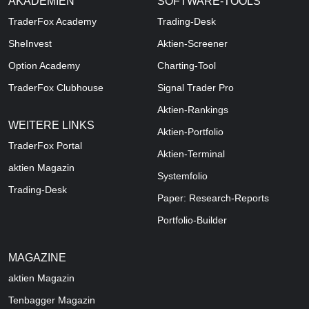
AKADEMIEN
SOFTWARE-TOOLS
TraderFox Academy
Trading-Desk
SheInvest
Aktien-Screener
Option Academy
Charting-Tool
TraderFox Clubhouse
Signal Trader Pro
Aktien-Rankings
WEITERE LINKS
Aktien-Portfolio
TraderFox Portal
Aktien-Terminal
aktien Magazin
Systemfolio
Trading-Desk
Paper: Research-Reports
Portfolio-Builder
MAGAZINE
aktien
Magazin
Tenbagger Magazin