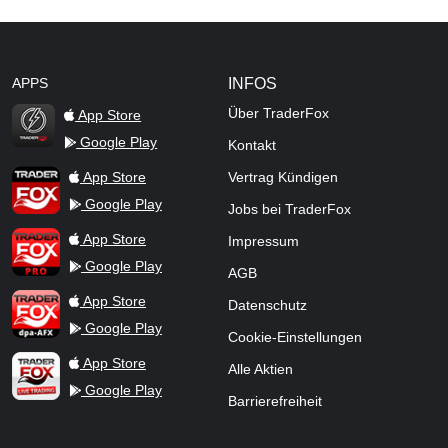
APPS
INFOS
Über TraderFox
App Store
Google Play
Kontakt
TraderFox Flash
TraderFox App
App Store
Vertrag Kündigen
Google Play
Jobs bei TraderFox
TraderFox Pro
App Store
Impressum
Google Play
AGB
TraderFox dpa-AFX ProFeed
App Store
Datenschutz
Google Play
Cookie-Einstellungen
TraderFox Live Trading
App Store
Alle Aktien
Google Play
Barrierefreiheit