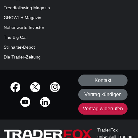
Trendfollowing Magazin
GROWTH
Magazin
Nebenwerte Investor
The Big Call
Stillhalter-Depot
Die Trader-Zeitung
Kontakt
offizielle Social Media-Accounts
Vertrag kündigen
Vertrag widerrufen
TraderFox
entwickelt Trading-