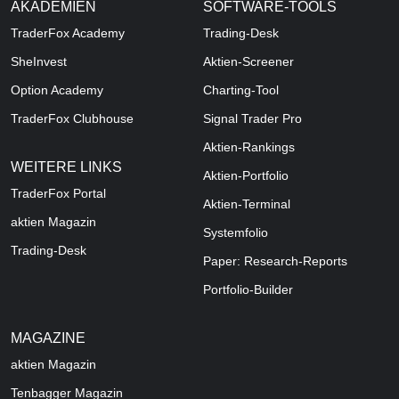
AKADEMIEN
SOFTWARE-TOOLS
TraderFox Academy
Trading-Desk
SheInvest
Aktien-Screener
Option Academy
Charting-Tool
TraderFox Clubhouse
Signal Trader Pro
Aktien-Rankings
WEITERE LINKS
Aktien-Portfolio
TraderFox Portal
Aktien-Terminal
aktien Magazin
Systemfolio
Trading-Desk
Paper: Research-Reports
Portfolio-Builder
MAGAZINE
aktien
Magazin
Tenbagger Magazin