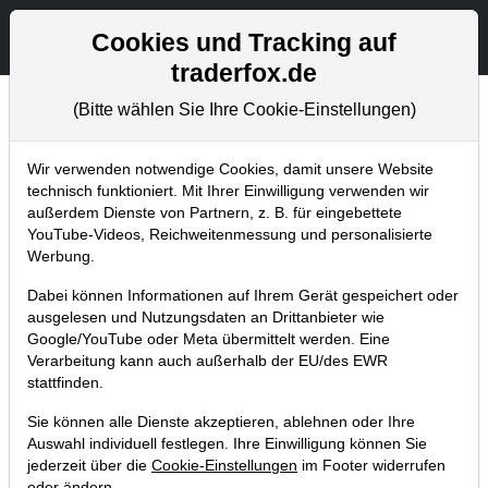
Aktien- und Artikelsuche
Seite
Cookies und Tracking auf
traderfox.de
(Bitte wählen Sie Ihre Cookie-Einstellungen)
Chartanalysen
Home
Blog
Chartanalysen
Wir verwenden notwendige Cookies, damit unsere Website
technisch funktioniert. Mit Ihrer Einwilligung verwenden wir
außerdem Dienste von Partnern, z. B. für eingebettete
Chartanalyse AMD: Hier kaufe
YouTube-Videos, Reichweitenmessung und personalisierte
ich nach!
Werbung.
Dabei können Informationen auf Ihrem Gerät gespeichert oder
14.10.2024 um 13:45 Uhr
|
P. Uhlschmied
ausgelesen und Nutzungsdaten an Drittanbieter wie
Google/YouTube oder Meta übermittelt werden. Eine
Verarbeitung kann auch außerhalb der EU/des EWR
stattfinden.
Sie können alle Dienste akzeptieren, ablehnen oder Ihre
Auswahl individuell festlegen. Ihre Einwilligung können Sie
jederzeit über die
Cookie-Einstellungen
im Footer widerrufen
oder ändern.