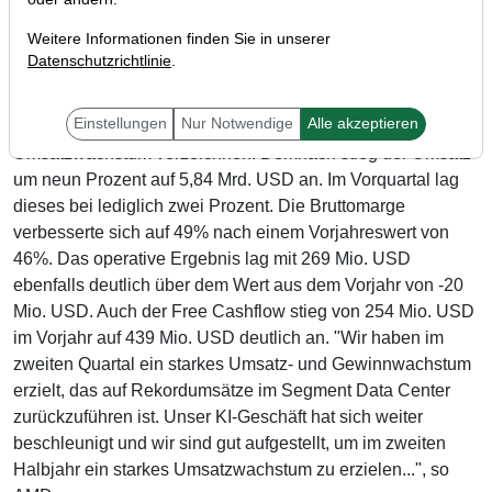
Weitere Informationen finden Sie in unserer
Datenschutzrichtlinie
.
Der US-amerikanische Prozessor-Hersteller AMD (WKN:
863186) hat zuletzt seine Ergebnisse für das abgelaufene
Einstellungen
Nur Notwendige
Alle akzeptieren
Quartal bekannt gegeben und konnte ein beschleunigtes
Umsatzwachstum verzeichnen. Demnach stieg der Umsatz
um neun Prozent auf 5,84 Mrd. USD an. Im Vorquartal lag
dieses bei lediglich zwei Prozent. Die Bruttomarge
verbesserte sich auf 49% nach einem Vorjahreswert von
46%. Das operative Ergebnis lag mit 269 Mio. USD
ebenfalls deutlich über dem Wert aus dem Vorjahr von -20
Mio. USD. Auch der Free Cashflow stieg von 254 Mio. USD
im Vorjahr auf 439 Mio. USD deutlich an. "Wir haben im
zweiten Quartal ein starkes Umsatz- und Gewinnwachstum
erzielt, das auf Rekordumsätze im Segment Data Center
zurückzuführen ist. Unser KI-Geschäft hat sich weiter
beschleunigt und wir sind gut aufgestellt, um im zweiten
Halbjahr ein starkes Umsatzwachstum zu erzielen...", so