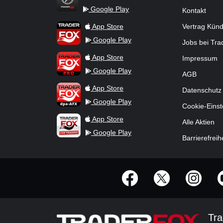
Google Play
Kontakt
TraderFox Flash
TraderFox App
App Store
Vertrag Kün
Google Play
Jobs bei Tr
TraderFox Pro
App Store
Impressum
Google Play
AGB
TraderFox dpa-AFX ProFeed
App Store
Datenschutz
Google Play
Cookie-Einst
TraderFox Live Trading
App Store
Alle Aktien
Google Play
Barrierefreih
offizielle Social Media-Accounts
Tra