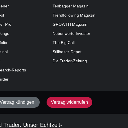
eener
Tenbagger Magazin
ool
Trendfollowing Magazin
der Pro
GROWTH
Magazin
kings
Nebenwerte Investor
folio
The Big Call
minal
Stillhalter-Depot
o
Die Trader-Zeitung
earch-Reports
uilder
Vertrag kündigen
Vertrag widerrufen
d Trader. Unser Echtzeit-