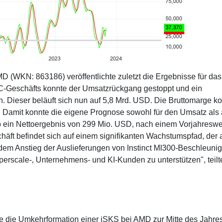
 (WKN: 863186) veröffentlichte zuletzt die Ergebnisse für das
C-Geschäfts konnte der Umsatzrückgang gestoppt und ein
. Dieser beläuft sich nun auf 5,8 Mrd. USD. Die Bruttomarge k
. Damit konnte die eigene Prognose sowohl für den Umsatz als
ieb ein Nettoergebnis von 299 Mio. USD, nach einem Vorjahreswe
ft befindet sich auf einem signifikanten Wachstumspfad, der 
em Anstieg der Auslieferungen von Instinct MI300-Beschleuni
erscale-, Unternehmens- und KI-Kunden zu unterstützen", teilte
re die Umkehrformation einer iSKS bei AMD zur Mitte des Jahre