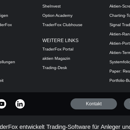
SheInvest
Aktien-Scr
digen
Option Academy
Charting-T
aderFox
TraderFox Clubhouse
Signal Tra
Aktien-Ran
WEITERE LINKS
Aktien-Port
TraderFox Portal
Aktien-Ter
aktien Magazin
ellungen
Systemfoli
Trading-Desk
Paper: Res
eit
Portfolio-B
Kontakt
derFox entwickelt Trading-Software für Anleger un