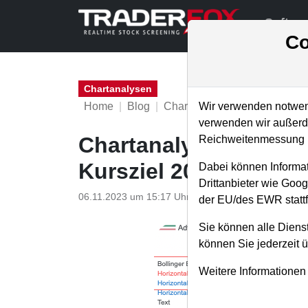
Softwa
Co
Chartanalysen
Home
Blog
Chartanalysen
Wir verwenden notwend
verwenden wir außerde
Chartanalyse AMD: Ho
Reichweitenmessung u
Kursziel 200 USD!
Dabei können Informat
Drittanbieter wie Goo
06.11.2023 um 15:17 Uhr
|
P. Uhlschmied
der EU/des EWR stattf
Sie können alle Dienst
können Sie jederzeit 
Weitere Informationen