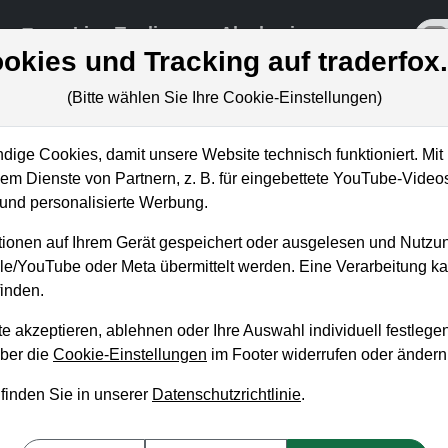
re
Live-Trading
Akademie
off
okies und Tracking auf traderfox
(Bitte wählen Sie Ihre Cookie-Einstellungen)
ige Cookies, damit unsere Website technisch funktioniert. Mit 
m Dienste von Partnern, z. B. für eingebettete YouTube-Video
ffnung auf KI-Chip beflügelt
nd personalisierte Werbung.
ionen auf Ihrem Gerät gespeichert oder ausgelesen und Nutzu
gle/YouTube oder Meta übermittelt werden. Eine Verarbeitung 
inden.
e akzeptieren, ablehnen oder Ihre Auswahl individuell festlegen
über die
Cookie-Einstellungen
im Footer widerrufen oder ändern
 finden Sie in unserer
Datenschutzrichtlinie
.