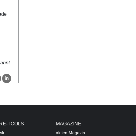
rade
wähnt
RE-TOOLS
MAGAZINE
sk
aktien
Magazin