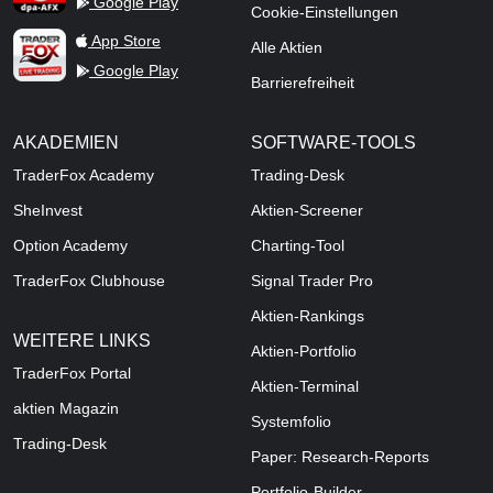
Google Play
Cookie-Einstellungen
TraderFox Live Trading
App Store
Alle Aktien
Google Play
Barrierefreiheit
AKADEMIEN
SOFTWARE-TOOLS
TraderFox Academy
Trading-Desk
SheInvest
Aktien-Screener
Option Academy
Charting-Tool
TraderFox Clubhouse
Signal Trader Pro
Aktien-Rankings
WEITERE LINKS
Aktien-Portfolio
TraderFox Portal
Aktien-Terminal
aktien Magazin
Systemfolio
Trading-Desk
Paper: Research-Reports
Portfolio-Builder