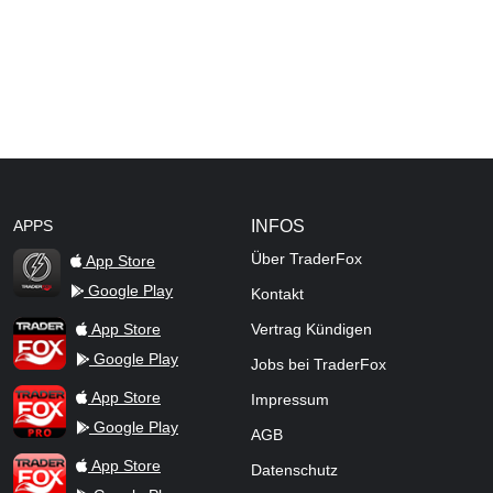
APPS
INFOS
Über TraderFox
App Store
Google Play
Kontakt
TraderFox Flash
TraderFox App
App Store
Vertrag Kündigen
Google Play
Jobs bei TraderFox
TraderFox Pro
App Store
Impressum
Google Play
AGB
TraderFox dpa-AFX ProFeed
App Store
Datenschutz