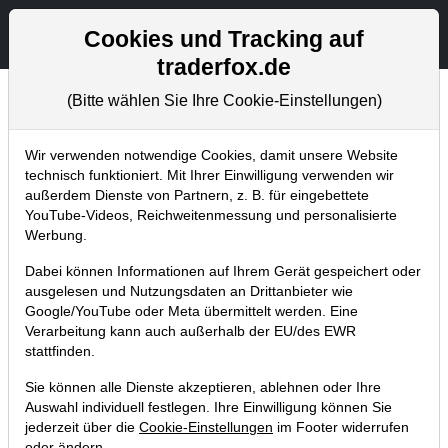
Aktien- und Artikelsuche
Seite
Cookies und Tracking auf
traderfox.de
(Bitte wählen Sie Ihre Cookie-Einstellungen)
Chartanalysen
Home
Blog
Chartanalysen
Wir verwenden notwendige Cookies, damit unsere Website
technisch funktioniert. Mit Ihrer Einwilligung verwenden wir
außerdem Dienste von Partnern, z. B. für eingebettete
Chartanalyse Autodesk: Steht die
YouTube-Videos, Reichweitenmessung und personalisierte
Aktie vor dem nächsten Aufwärts-
Werbung.
Impuls?
Dabei können Informationen auf Ihrem Gerät gespeichert oder
ausgelesen und Nutzungsdaten an Drittanbieter wie
26.08.2023 um 13:45 Uhr
|
P. Uhlschmied
Google/YouTube oder Meta übermittelt werden. Eine
Verarbeitung kann auch außerhalb der EU/des EWR
stattfinden.
Sie können alle Dienste akzeptieren, ablehnen oder Ihre
Auswahl individuell festlegen. Ihre Einwilligung können Sie
jederzeit über die
Cookie-Einstellungen
im Footer widerrufen
oder ändern.