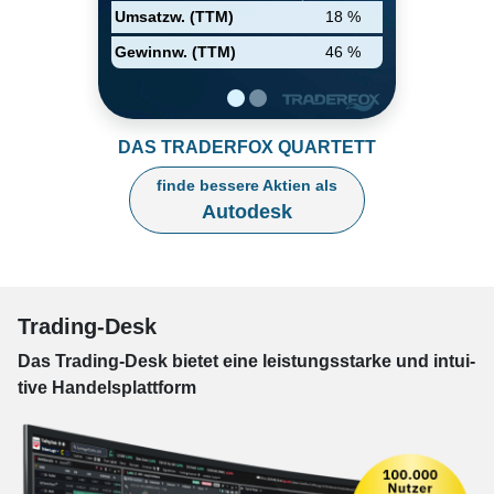
zum Produktdesign.
Umsatzw. (TTM)
18 %
Konstruktionsdaten können
Gewinnw. (TTM)
46 %
mithilfe dieser Verknüpfungen
nicht nur direkt für Zeichen-
und Konstruktionsprozesse
verarbeitet werden, sondern
auch an Abteilungen wie
DAS TRADERFOX QUARTETT
Vertrieb, Marketing, Fertigung
und Facility Management zur
Bearbeitung weitergeleitet
finde bessere Aktien als
werden.
Autodesk
Trading-Desk
Das Trading-
Desk bie­tet eine leis­tungs­star­ke und in­tui­
tive Han­dels­platt­form