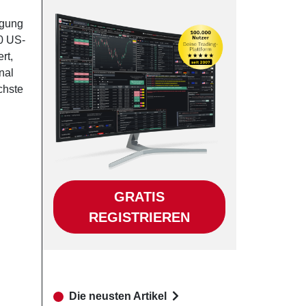
egung
30 US-
rt,
nal
chste
GRATIS
REGISTRIEREN
Die neusten Artikel