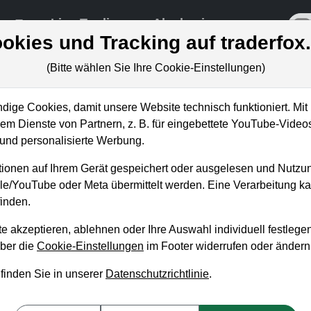
re
Live-Trading
Akademie
off
okies und Tracking auf traderfox
(Bitte wählen Sie Ihre Cookie-Einstellungen)
ige Cookies, damit unsere Website technisch funktioniert. Mit 
m Dienste von Partnern, z. B. für eingebettete YouTube-Video
 und Cloud-Boom kann Flaute im
nd personalisierte Werbung.
gleichen
ionen auf Ihrem Gerät gespeichert oder ausgelesen und Nutzu
gle/YouTube oder Meta übermittelt werden. Eine Verarbeitung 
inden.
e akzeptieren, ablehnen oder Ihre Auswahl individuell festlegen
über die
Cookie-Einstellungen
im Footer widerrufen oder ändern
 finden Sie in unserer
Datenschutzrichtlinie
.