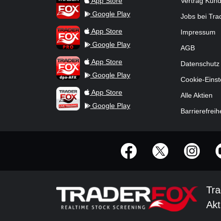
App Store
Vertrag Kün
Google Play
Jobs bei Tr
TraderFox Pro
App Store
Impressum
Google Play
AGB
TraderFox dpa-AFX ProFeed
App Store
Datenschutz
Google Play
Cookie-Einst
TraderFox Live Trading
App Store
Alle Aktien
Google Play
Barrierefreih
offizielle Social Media-Accounts
Tra
Akt