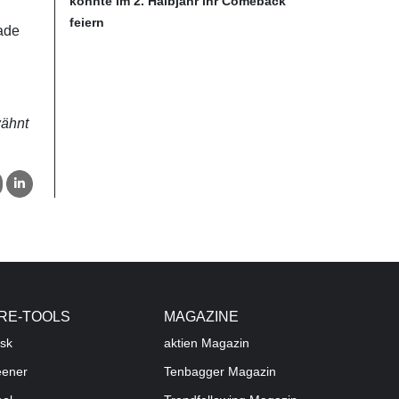
könnte im 2. Halbjahr ihr Comeback
feiern
rade
wähnt
RE-TOOLS
MAGAZINE
sk
aktien
Magazin
eener
Tenbagger Magazin