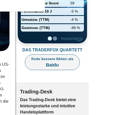
Intelligenz, Videostreaming-
Relative Stärke Score
58
Dienste,
Spracherkennungstechnologie
Performance 10 J
-5 %
und autonomes Fahren sind.
Umsatzw. (TTM)
-4 %
Gewinnw. (TTM)
-99 %
DAS TRADERFOX QUARTETT
finde bessere Aktien als
n US-
Baidu
s
 im
n
KI-
Trading-Desk
m
Das Trading-
Desk bie­tet eine
h die
leis­tungs­star­ke und in­tui­tive
Han­dels­platt­form