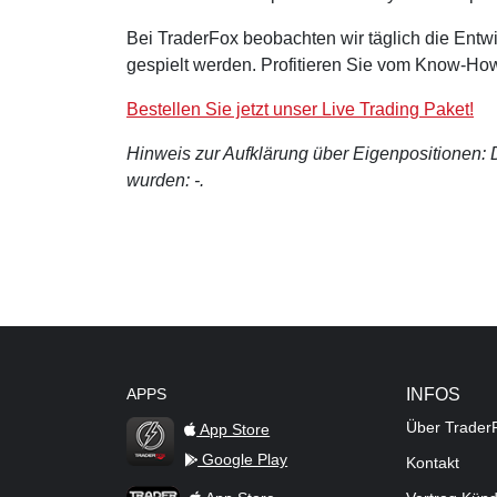
Bei TraderFox beobachten wir täglich die Entwi
gespielt werden. Profitieren Sie vom Know-How
Bestellen Sie jetzt unser Live Trading Paket!
Hinweis zur Aufklärung über Eigenpositionen: De
wurden: -.
APPS
INFOS
Über Trader
App Store
Google Play
Kontakt
TraderFox Flash
TraderFox App