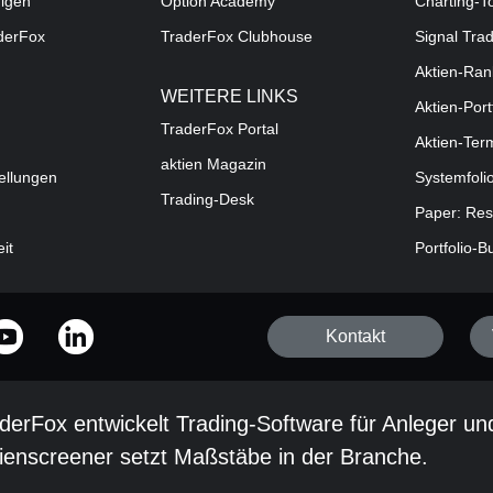
digen
Option Academy
Charting-T
aderFox
TraderFox Clubhouse
Signal Tra
Aktien-Ran
WEITERE LINKS
Aktien-Port
TraderFox Portal
Aktien-Ter
aktien Magazin
ellungen
Systemfoli
Trading-Desk
Paper: Res
eit
Portfolio-B
Kontakt
derFox entwickelt Trading-Software für Anleger un
ienscreener setzt Maßstäbe in der Branche.