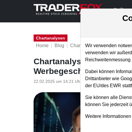
Softwa
Co
Chartanalysen
Home
Blog
Chartanalysen
Wir verwenden notwend
verwenden wir außerde
Chartanalyse Baidu: KI-
Reichweitenmessung u
Werbegeschäft nicht aus
Dabei können Informat
Drittanbieter wie Goo
22.02.2025 um 14:21 Uhr
|
P. Uhlschmied
der EU/des EWR stattf
Sie können alle Dienst
können Sie jederzeit 
Weitere Informationen