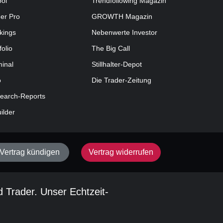
ool
Trendfollowing Magazin
der Pro
GROWTH
Magazin
kings
Nebenwerte Investor
folio
The Big Call
minal
Stillhalter-Depot
o
Die Trader-Zeitung
earch-Reports
uilder
Vertrag kündigen
Vertrag widerrufen
d Trader. Unser Echtzeit-