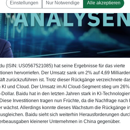
Einstellungen
Nur Notwendige
Alle akzeptieren
u (ISIN: US0567521085) hat seine Ergebnisse für das vierte
ktionen hervorriefen. Der Umsatz sank um 2% auf 4,69 Milliarde
t zurückzuführen ist. Trotz dieser Rückgänge verzeichnete da
 KI und Cloud. Der Umsatz im AI Cloud-Segment stieg um 26%
Dollar. Baidu hat in den letzten Jahren stark in KI-Technologie
Diese Investitionen tragen nun Früchte, da die Nachfrage nach 
r wächst. Allerdings konnte dieses Wachstum die Rückgänge i
 ausgleichen. Baidu sieht sich weiterhin Herausforderungen durc
erbeausgaben kleinerer Unternehmen in China gegenüber.