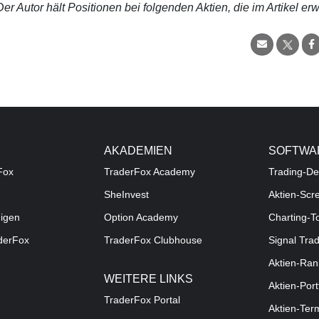
r Autor hält Positionen bei folgenden Aktien, die im Artikel er
AKADEMIEN
SOFTWA
Fox
TraderFox Academy
Trading-De
SheInvest
Aktien-Scr
digen
Option Academy
Charting-T
aderFox
TraderFox Clubhouse
Signal Tra
Aktien-Ran
WEITERE LINKS
Aktien-Port
TraderFox Portal
Aktien-Ter