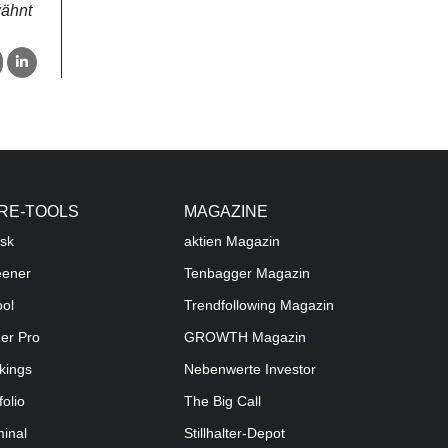
wähnt
RE-TOOLS
MAGAZINE
sk
aktien
Magazin
eener
Tenbagger Magazin
ool
Trendfollowing Magazin
der Pro
GROWTH
Magazin
kings
Nebenwerte Investor
folio
The Big Call
minal
Stillhalter-Depot