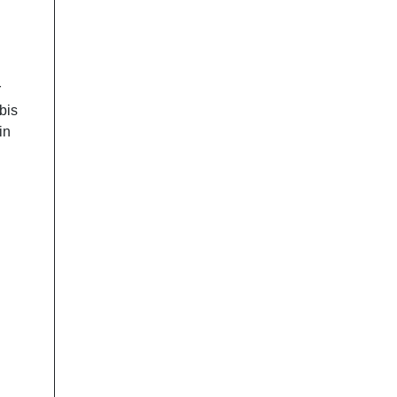
r
bis
in