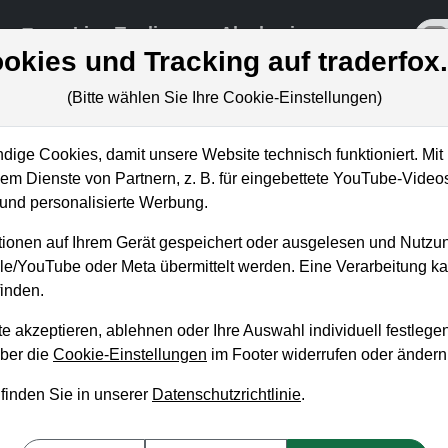
re
Live-Trading
Akademie
off
okies und Tracking auf traderfox
(Bitte wählen Sie Ihre Cookie-Einstellungen)
ige Cookies, damit unsere Website technisch funktioniert. Mit 
m Dienste von Partnern, z. B. für eingebettete YouTube-Video
BS rät zum Kauf – ich stelle
nd personalisierte Werbung.
ionen auf Ihrem Gerät gespeichert oder ausgelesen und Nutzu
gle/YouTube oder Meta übermittelt werden. Eine Verarbeitung 
inden.
e akzeptieren, ablehnen oder Ihre Auswahl individuell festlegen
über die
Cookie-Einstellungen
im Footer widerrufen oder ändern
 finden Sie in unserer
Datenschutzrichtlinie
.