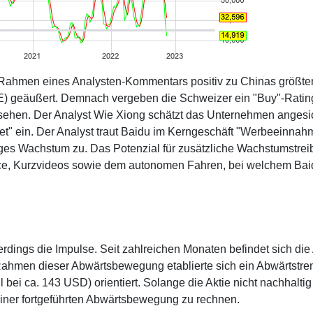
m Rahmen eines Analysten-Kommentars positiv zu Chinas größt
 geäußert. Demnach vergeben die Schweizer ein "Buy"-Rating
sehen. Der Analyst Wie Xiong schätzt das Unternehmen angesi
tet" ein. Der Analyst traut Baidu im Kerngeschäft "Werbeeinna
lliges Wachstum zu. Das Potenzial für zusätzliche Wachstumstrei
ce, Kurzvideos sowie dem autonomen Fahren, bei welchem Bai
erdings die Impulse. Seit zahlreichen Monaten befindet sich die 
Rahmen dieser Abwärtsbewegung etablierte sich ein Abwärtstre
bei ca. 143 USD) orientiert. Solange die Aktie nicht nachhaltig
einer fortgeführten Abwärtsbewegung zu rechnen.