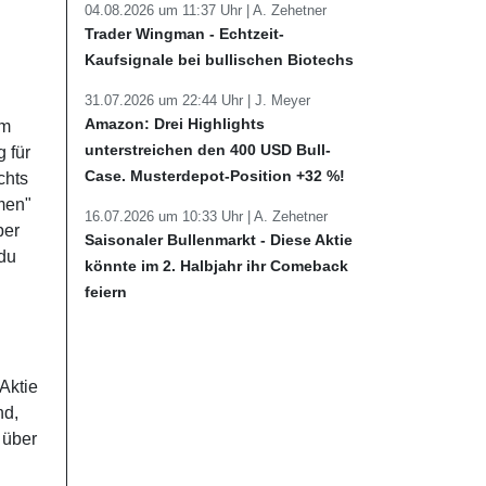
04.08.2026 um 11:37 Uhr |
A. Zehetner
Trader Wingman - Echtzeit-
Kaufsignale bei bullischen Biotechs
31.07.2026 um 22:44 Uhr |
J. Meyer
Amazon: Drei Highlights
em
unterstreichen den 400 USD Bull-
 für
Case. Musterdepot-Position +32 %!
chts
hmen"
16.07.2026 um 10:33 Uhr |
A. Zehetner
ber
Saisonaler Bullenmarkt - Diese Aktie
du
könnte im 2. Halbjahr ihr Comeback
feiern
Aktie
nd,
 über