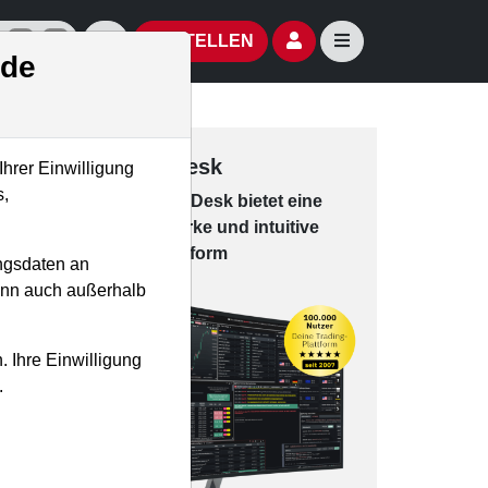
izielle Social Media-Accounts
Aktien- und Artikelsuche öffnen
Seitennavigation öf
BESTELLEN
.de
Trading-Desk
Ihrer Einwilligung
s,
Das Trading-
Desk bie­tet eine
leis­tungs­star­ke und in­tui­tive
Han­dels­platt­form
ngsdaten an
kann auch außerhalb
. Ihre Einwilligung
.