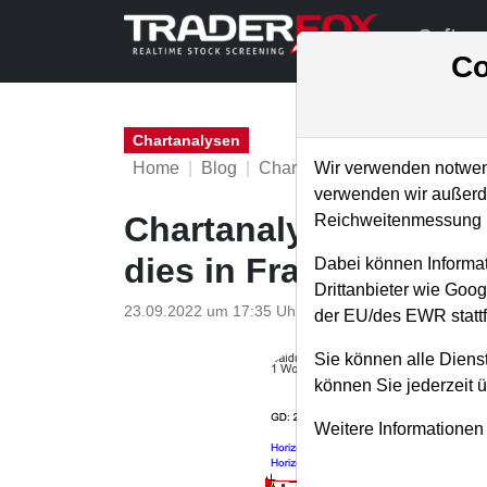
Softwa
Co
Chartanalysen
Home
Blog
Chartanalysen
Wir verwenden notwend
verwenden wir außerde
Chartanalyse Baidu: U
Reichweitenmessung u
dies in Frage!
Dabei können Informat
Drittanbieter wie Goo
23.09.2022 um 17:35 Uhr
|
P. Uhlschmied
der EU/des EWR stattf
Sie können alle Dienst
können Sie jederzeit 
Weitere Informationen