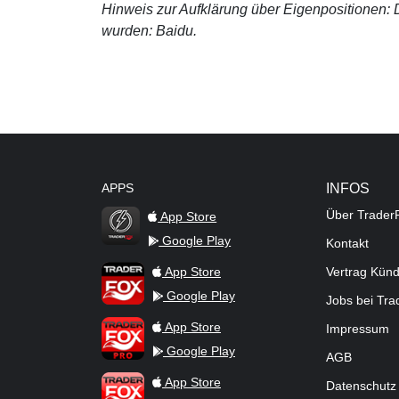
Hinweis zur Aufklärung über Eigenpositionen: De
wurden: Baidu.
APPS
INFOS
Über Trader
App Store
Google Play
Kontakt
TraderFox Flash
TraderFox App
App Store
Vertrag Kün
Google Play
Jobs bei Tr
TraderFox Pro
App Store
Impressum
Google Play
AGB
TraderFox dpa-AFX ProFeed
App Store
Datenschutz