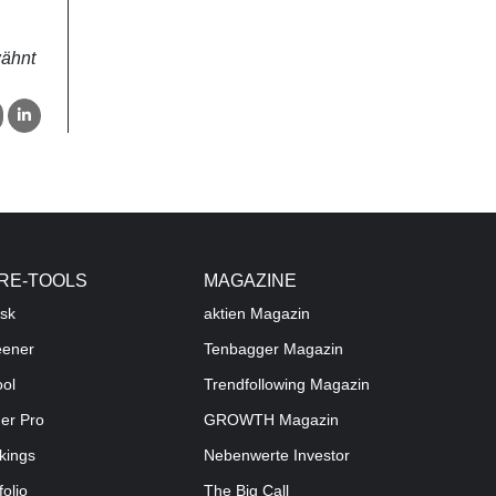
wähnt
RE-TOOLS
MAGAZINE
sk
aktien
Magazin
eener
Tenbagger Magazin
ool
Trendfollowing Magazin
der Pro
GROWTH
Magazin
kings
Nebenwerte Investor
folio
The Big Call