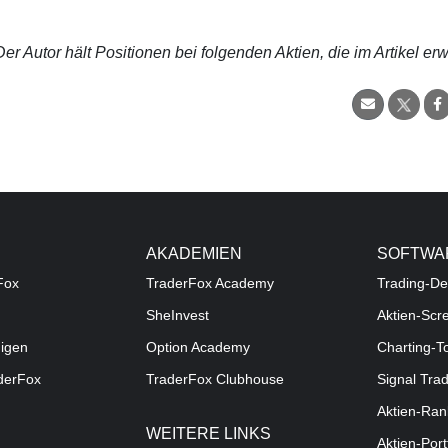
r Autor hält Positionen bei folgenden Aktien, die im Artikel er
AKADEMIEN
SOFTWA
Fox
TraderFox Academy
Trading-De
SheInvest
Aktien-Scr
digen
Option Academy
Charting-T
aderFox
TraderFox Clubhouse
Signal Tra
Aktien-Ran
WEITERE LINKS
Aktien-Port