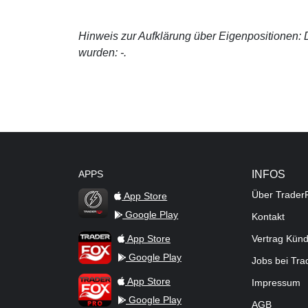
Hinweis zur Aufklärung über Eigenpositionen: De
wurden: -.
APPS
INFOS
Über Trader
App Store
Google Play
Kontakt
TraderFox Flash
TraderFox App
App Store
Vertrag Kün
Google Play
Jobs bei Tr
TraderFox Pro
App Store
Impressum
Google Play
AGB