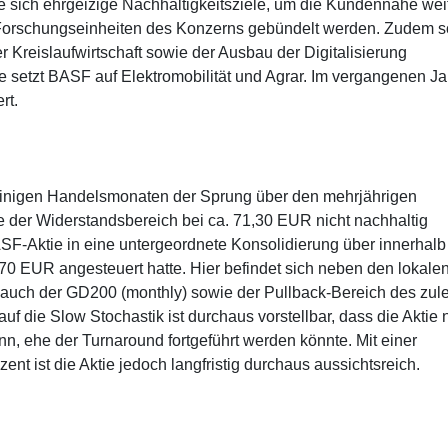
te sich ehrgeizige Nachhaltigkeitsziele, um die Kundennähe wei
Forschungseinheiten des Konzerns gebündelt werden. Zudem so
r Kreislaufwirtschaft sowie der Ausbau der Digitalisierung
e setzt BASF auf Elektromobilität und Agrar. Im vergangenen Ja
rt.
r einigen Handelsmonaten der Sprung über den mehrjährigen
e der Widerstandsbereich bei ca. 71,30 EUR nicht nachhaltig
F-Aktie in eine untergeordnete Konsolidierung über innerhalb
70 EUR angesteuert hatte. Hier befindet sich neben den lokale
auch der GD200 (monthly) sowie der Pullback-Bereich des zule
f die Slow Stochastik ist durchaus vorstellbar, dass die Aktie
n, ehe der Turnaround fortgeführt werden könnte. Mit einer
ent ist die Aktie jedoch langfristig durchaus aussichtsreich.