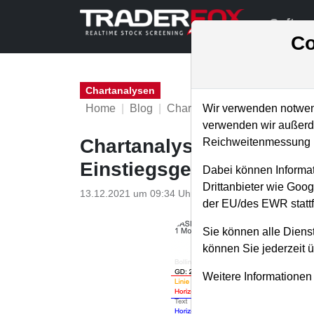
Softwa
Co
Chartanalysen
Home
Blog
Chartanalysen
Wir verwenden notwend
verwenden wir außerde
Chartanalyse BASF: Big-P
Reichweitenmessung u
Einstiegsgelegenheit da
Dabei können Informat
Drittanbieter wie Goo
13.12.2021 um 09:34 Uhr
|
P. Uhlschmied
der EU/des EWR stattf
Sie können alle Dienst
können Sie jederzeit 
Weitere Informationen