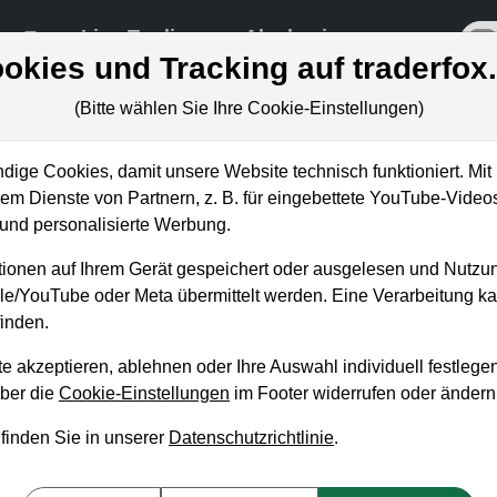
re
Live-Trading
Akademie
off
okies und Tracking auf traderfox
(Bitte wählen Sie Ihre Cookie-Einstellungen)
ige Cookies, damit unsere Website technisch funktioniert. Mit 
m Dienste von Partnern, z. B. für eingebettete YouTube-Video
icture Turnaround eingeleitet –
nd personalisierte Werbung.
nk Pullback?
ionen auf Ihrem Gerät gespeichert oder ausgelesen und Nutzu
gle/YouTube oder Meta übermittelt werden. Eine Verarbeitung 
inden.
e akzeptieren, ablehnen oder Ihre Auswahl individuell festlegen
über die
Cookie-Einstellungen
im Footer widerrufen oder ändern
 finden Sie in unserer
Datenschutzrichtlinie
.