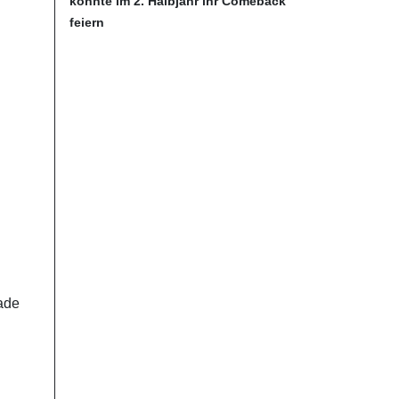
könnte im 2. Halbjahr ihr Comeback
feiern
rade