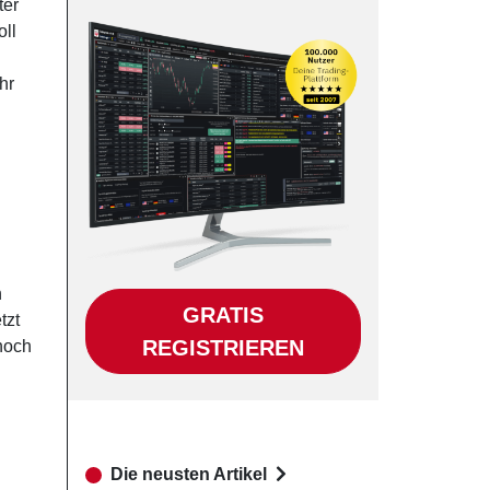
ter
ll
hr
n
GRATIS
tzt
REGISTRIEREN
 noch
Die neusten Artikel