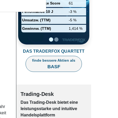
zu erweitern.
Relative Stärke Score
61
Performance 10 J
-3 %
Umsatzw. (TTM)
-5 %
Gewinnw. (TTM)
1,414 %
DAS TRADERFOX QUARTETT
finde bessere Aktien als
BASF
Trading-Desk
Das Trading-
Desk bie­tet eine
ahr
leis­tungs­star­ke und in­tui­tive
keit
Han­dels­platt­form