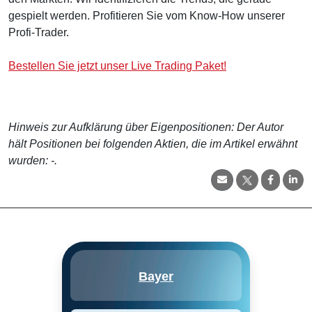
gespielt werden. Profitieren Sie vom Know-How unserer
Profi-Trader.
Bestellen Sie jetzt unser Live Trading Paket!
Hinweis zur Aufklärung über Eigenpositionen: Der Autor
hält Positionen bei folgenden Aktien, die im Artikel erwähnt
wurden: -.
Bayer ist ein deutsches
Bayer
Gesundheits- und
Landwirtschaftskonglomerat.
Gesundheitsbereich erzielt fast
die Hälfte der Umsätze der Firma