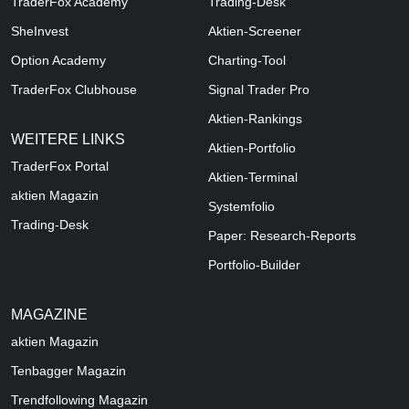
TraderFox Academy
Trading-Desk
SheInvest
Aktien-Screener
Option Academy
Charting-Tool
TraderFox Clubhouse
Signal Trader Pro
Aktien-Rankings
WEITERE LINKS
Aktien-Portfolio
TraderFox Portal
Aktien-Terminal
aktien Magazin
Systemfolio
Trading-Desk
Paper: Research-Reports
Portfolio-Builder
MAGAZINE
aktien
Magazin
Tenbagger Magazin
Trendfollowing Magazin