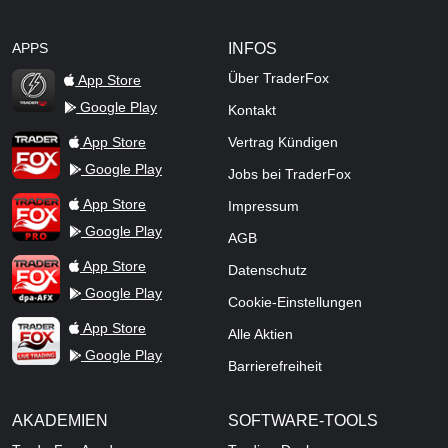
APPS
INFOS
Über TraderFox
App Store
Google Play
Kontakt
TraderFox Flash
TraderFox App
App Store
Vertrag Kündigen
Google Play
Jobs bei TraderFox
TraderFox Pro
App Store
Impressum
Google Play
AGB
TraderFox dpa-AFX ProFeed
App Store
Datenschutz
Google Play
Cookie-Einstellungen
TraderFox Live Trading
App Store
Alle Aktien
Google Play
Barrierefreiheit
AKADEMIEN
SOFTWARE-TOOLS