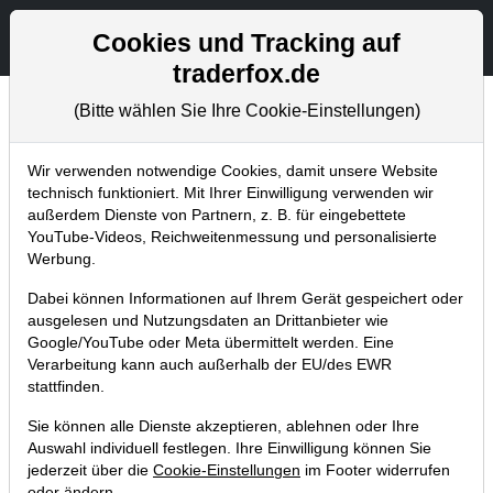
Aktien- und Artikelsuche
Seite
Cookies und Tracking auf
traderfox.de
(Bitte wählen Sie Ihre Cookie-Einstellungen)
Chartanalysen
Home
Blog
Chartanalysen
Wir verwenden notwendige Cookies, damit unsere Website
technisch funktioniert. Mit Ihrer Einwilligung verwenden wir
außerdem Dienste von Partnern, z. B. für eingebettete
Chartanalyse Bayer: Aktie mit
YouTube-Videos, Reichweitenmessung und personalisierte
massivem Erholungspotenzial?
Werbung.
15.02.2022 um 09:06 Uhr
|
P. Uhlschmied
Dabei können Informationen auf Ihrem Gerät gespeichert oder
ausgelesen und Nutzungsdaten an Drittanbieter wie
Google/YouTube oder Meta übermittelt werden. Eine
Verarbeitung kann auch außerhalb der EU/des EWR
stattfinden.
Sie können alle Dienste akzeptieren, ablehnen oder Ihre
Auswahl individuell festlegen. Ihre Einwilligung können Sie
jederzeit über die
Cookie-Einstellungen
im Footer widerrufen
oder ändern.