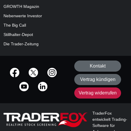
GROWTH
Magazin
Nebenwerte Investor
The Big Call
Stillhalter-Depot
Die Trader-Zeitung
Kontakt
offizielle Social Media-Accounts
Vertrag kündigen
Vertrag widerrufen
TraderFox
entwickelt Trading-
Software für