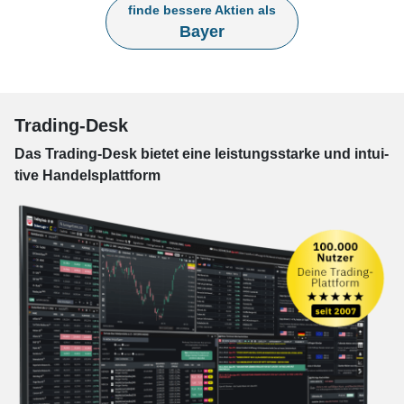
finde bessere Aktien als
Bayer
Trading-Desk
Das Trading-
Desk bie­tet eine leis­tungs­star­ke und in­tui­
tive Han­dels­platt­form