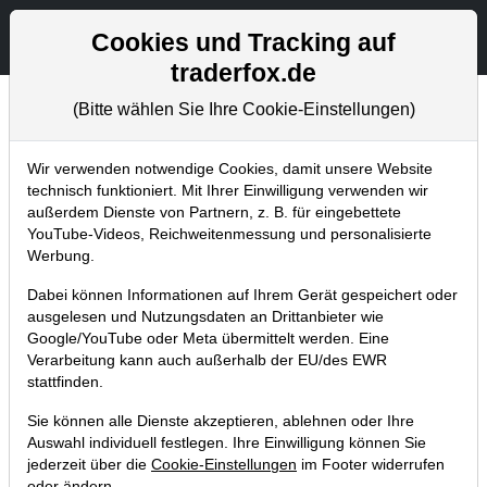
Aktien- und Artikelsuche
Seite
Cookies und Tracking auf
traderfox.de
(Bitte wählen Sie Ihre Cookie-Einstellungen)
Chartanalysen
Home
Blog
Chartanalysen
Wir verwenden notwendige Cookies, damit unsere Website
technisch funktioniert. Mit Ihrer Einwilligung verwenden wir
außerdem Dienste von Partnern, z. B. für eingebettete
Chartanalyse Bayer: baldiges
YouTube-Videos, Reichweitenmessung und personalisierte
Ende des Rechtsstreits?
Werbung.
Dabei können Informationen auf Ihrem Gerät gespeichert oder
09.07.2022 um 12:01 Uhr
|
P. Uhlschmied
ausgelesen und Nutzungsdaten an Drittanbieter wie
Google/YouTube oder Meta übermittelt werden. Eine
Verarbeitung kann auch außerhalb der EU/des EWR
stattfinden.
Sie können alle Dienste akzeptieren, ablehnen oder Ihre
Auswahl individuell festlegen. Ihre Einwilligung können Sie
jederzeit über die
Cookie-Einstellungen
im Footer widerrufen
oder ändern.