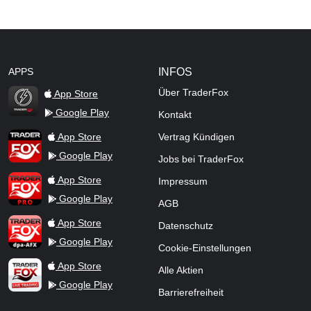
APPS
INFOS
Über TraderFox
App Store
Google Play
Kontakt
TraderFox Flash
TraderFox App
App Store
Vertrag Kündigen
Google Play
Jobs bei TraderFox
TraderFox Pro
App Store
Impressum
Google Play
AGB
TraderFox dpa-AFX ProFeed
App Store
Datenschutz
Google Play
Cookie-Einstellungen
TraderFox Live Trading
App Store
Alle Aktien
Google Play
Barrierefreiheit