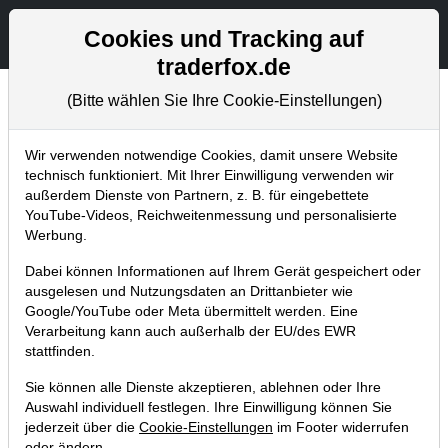
Aktien- und Artikelsuche
Seite
Cookies und Tracking auf
traderfox.de
(Bitte wählen Sie Ihre Cookie-Einstellungen)
Chartanalysen
Home
Blog
Chartanalysen
Wir verwenden notwendige Cookies, damit unsere Website
technisch funktioniert. Mit Ihrer Einwilligung verwenden wir
außerdem Dienste von Partnern, z. B. für eingebettete
Chartanalyse Bechtle: Wann erfolgt
YouTube-Videos, Reichweitenmessung und personalisierte
die Bodenbildung bei der
Werbung.
Qualitätswert?
Dabei können Informationen auf Ihrem Gerät gespeichert oder
ausgelesen und Nutzungsdaten an Drittanbieter wie
27.12.2022 um 09:59 Uhr
|
P. Uhlschmied
Google/YouTube oder Meta übermittelt werden. Eine
Verarbeitung kann auch außerhalb der EU/des EWR
stattfinden.
Sie können alle Dienste akzeptieren, ablehnen oder Ihre
Auswahl individuell festlegen. Ihre Einwilligung können Sie
jederzeit über die
Cookie-Einstellungen
im Footer widerrufen
oder ändern.