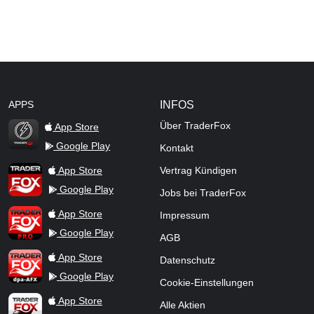
APPS
INFOS
Über TraderFox
App Store
Google Play
Kontakt
TraderFox Flash
TraderFox App
App Store
Vertrag Kündigen
Google Play
Jobs bei TraderFox
TraderFox Pro
App Store
Impressum
Google Play
AGB
TraderFox dpa-AFX ProFeed
App Store
Datenschutz
Google Play
Cookie-Einstellungen
TraderFox Live Trading
App Store
Alle Aktien