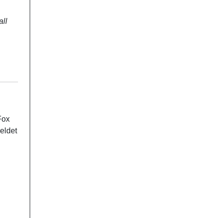
all
Fox
eldet