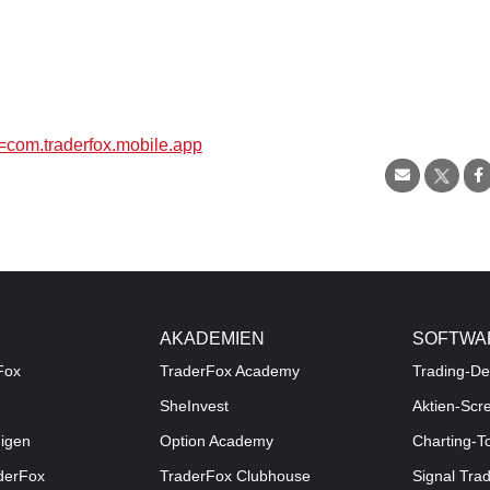
d=com.traderfox.mobile.app
AKADEMIEN
SOFTWA
Fox
TraderFox Academy
Trading-De
SheInvest
Aktien-Scr
digen
Option Academy
Charting-T
aderFox
TraderFox Clubhouse
Signal Tra