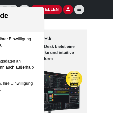
izielle Social Media-Accounts
Aktien- und Artikelsuche öffnen
Seitennavigation öf
BESTELLEN
.de
Trading-Desk
Ihrer Einwilligung
s,
Das Trading-
Desk bie­tet eine
leis­tungs­star­ke und in­tui­tive
Han­dels­platt­form
ngsdaten an
kann auch außerhalb
. Ihre Einwilligung
.