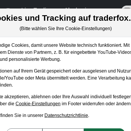
re
Live-Trading
Akademie
off
okies und Tracking auf traderfox
(Bitte wählen Sie Ihre Cookie-Einstellungen)
ige Cookies, damit unsere Website technisch funktioniert. Mit 
m Dienste von Partnern, z. B. für eingebettete YouTube-Video
nd personalisierte Werbung.
: Bestätigtes
ionen auf Ihrem Gerät gespeichert oder ausgelesen und Nutzu
gle/YouTube oder Meta übermittelt werden. Eine Verarbeitung 
inden.
e akzeptieren, ablehnen oder Ihre Auswahl individuell festlegen
über die
Cookie-Einstellungen
im Footer widerrufen oder ändern
 finden Sie in unserer
Datenschutzrichtlinie
.