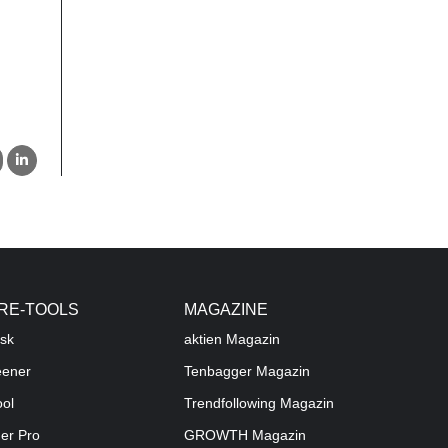
RE-TOOLS
MAGAZINE
sk
aktien
Magazin
eener
Tenbagger Magazin
ool
Trendfollowing Magazin
der Pro
GROWTH
Magazin