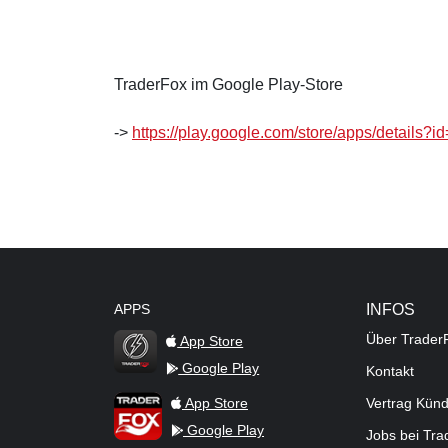
TraderFox im Google Play-Store
->
https://play.google.com/store/apps/details?i
APPS
INFOS
Über Trader
App Store
Google Play
Kontakt
TraderFox Flash
TraderFox App
App Store
Vertrag Kün
Google Play
Jobs bei Tr