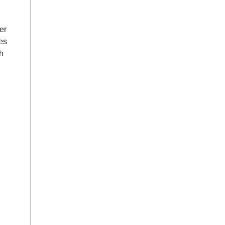
er
es
h