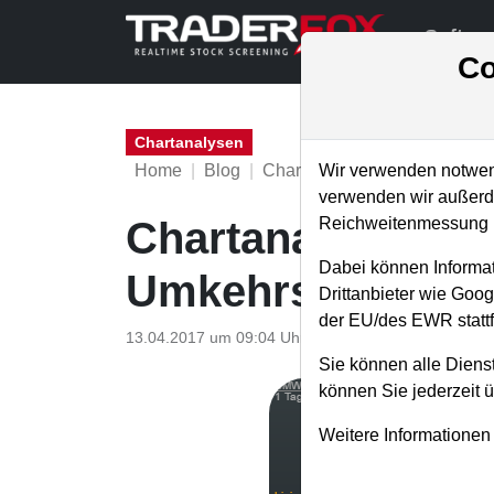
Softwa
Co
Chartanalysen
Home
Blog
Chartanalysen
Wir verwenden notwend
verwenden wir außerde
Reichweitenmessung u
Chartanalyse BMW
Dabei können Informat
Umkehrsignal?
Drittanbieter wie Goo
der EU/des EWR stattf
13.04.2017 um 09:04 Uhr
|
P. Uhlschmied
Sie können alle Dienst
können Sie jederzeit 
Weitere Informationen