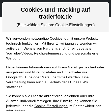
Aktien- und Artikelsuche
Seite
Cookies und Tracking auf
traderfox.de
(Bitte wählen Sie Ihre Cookie-Einstellungen)
Chartanalysen
Home
Blog
Chartanalysen
Wir verwenden notwendige Cookies, damit unsere Website
technisch funktioniert. Mit Ihrer Einwilligung verwenden wir
außerdem Dienste von Partnern, z. B. für eingebettete
Chartanalyse BMW:
YouTube-Videos, Reichweitenmessung und personalisierte
Einstiegsgelegenheit nach
Werbung.
Prognoseerhöhung?
Dabei können Informationen auf Ihrem Gerät gespeichert oder
ausgelesen und Nutzungsdaten an Drittanbieter wie
04.10.2021 um 07:21 Uhr
|
P. Uhlschmied
Google/YouTube oder Meta übermittelt werden. Eine
Verarbeitung kann auch außerhalb der EU/des EWR
stattfinden.
Sie können alle Dienste akzeptieren, ablehnen oder Ihre
Auswahl individuell festlegen. Ihre Einwilligung können Sie
jederzeit über die
Cookie-Einstellungen
im Footer widerrufen
oder ändern.