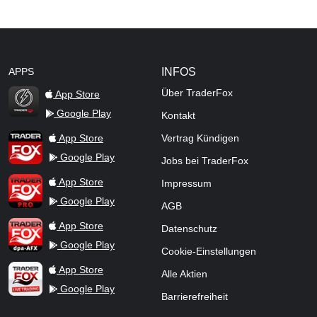
APPS
INFOS
Über TraderFox
App Store
Google Play
Kontakt
TraderFox Flash
TraderFox App
App Store
Vertrag Kündigen
Google Play
Jobs bei TraderFox
TraderFox Pro
App Store
Impressum
Google Play
AGB
TraderFox dpa-AFX ProFeed
App Store
Datenschutz
Google Play
Cookie-Einstellungen
TraderFox Live Trading
App Store
Alle Aktien
Google Play
Barrierefreiheit