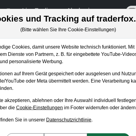
re
Live-Trading
Akademie
off
okies und Tracking auf traderfox
(Bitte wählen Sie Ihre Cookie-Einstellungen)
ige Cookies, damit unsere Website technisch funktioniert. Mit 
m Dienste von Partnern, z. B. für eingebettete YouTube-Video
: Sollte man die Aktie jetzt
nd personalisierte Werbung.
ionen auf Ihrem Gerät gespeichert oder ausgelesen und Nutzu
gle/YouTube oder Meta übermittelt werden. Eine Verarbeitung 
inden.
e akzeptieren, ablehnen oder Ihre Auswahl individuell festlegen
über die
Cookie-Einstellungen
im Footer widerrufen oder ändern
 finden Sie in unserer
Datenschutzrichtlinie
.