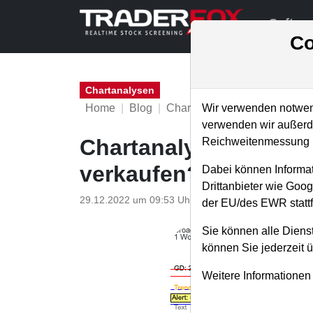
Softwa
Co
Chartanalysen
Home
Blog
Chartanalysen
Wir verwenden notwend
verwenden wir außerde
Chartanalyse Broadcom
Reichweitenmessung u
verkaufen?
Dabei können Informat
Drittanbieter wie Goo
29.12.2022 um 09:53 Uhr
|
P. Uhlschmied
der EU/des EWR stattf
Sie können alle Dienst
können Sie jederzeit 
Weitere Informationen