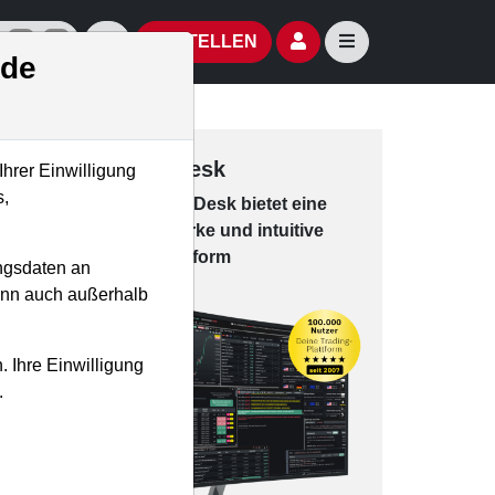
izielle Social Media-Accounts
Aktien- und Artikelsuche öffnen
Seitennavigation öf
BESTELLEN
.de
Trading-Desk
Ihrer Einwilligung
s,
Das Trading-
Desk bie­tet eine
leis­tungs­star­ke und in­tui­tive
Han­dels­platt­form
ngsdaten an
kann auch außerhalb
. Ihre Einwilligung
.