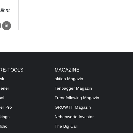
wähnt
RE-TOOLS
MAGAZINE
sk
aktien
Magazin
eener
Tenbagger Magazin
ool
Trendfollowing Magazin
der Pro
GROWTH
Magazin
kings
Nebenwerte Investor
folio
The Big Call