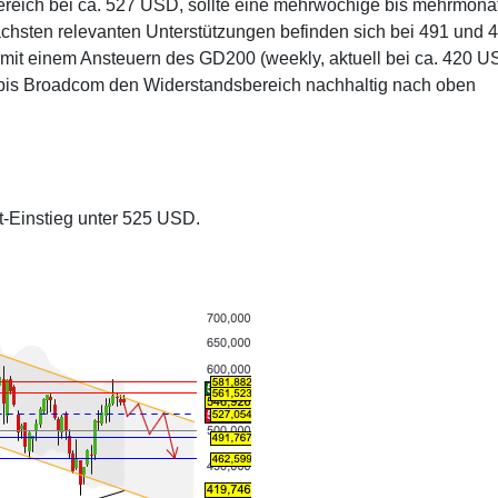
ereich bei ca. 527 USD, sollte eine mehrwöchige bis mehrmona
chsten relevanten Unterstützungen befinden sich bei 491 und 
t mit einem Ansteuern des GD200 (weekly, aktuell bei ca. 420 U
, bis Broadcom den Widerstandsbereich nachhaltig nach oben
t-Einstieg unter 525 USD.