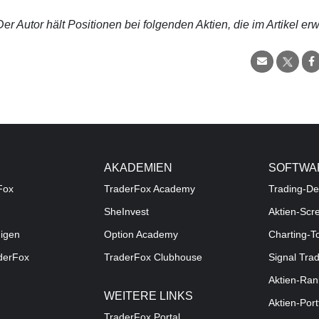
r Autor hält Positionen bei folgenden Aktien, die im Artikel er
AKADEMIEN
SOFTWA
Fox
TraderFox Academy
Trading-De
SheInvest
Aktien-Scr
digen
Option Academy
Charting-T
aderFox
TraderFox Clubhouse
Signal Tra
Aktien-Ran
WEITERE LINKS
Aktien-Port
TraderFox Portal