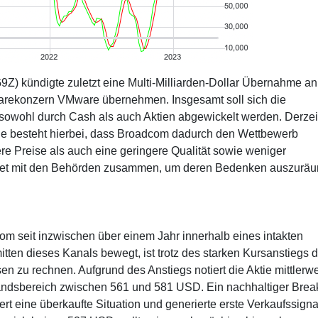
Z) kündigte zuletzt eine Multi-Milliarden-Dollar Übernahme an
rekonzern VMware übernehmen. Insgesamt soll sich die
owohl durch Cash als auch Aktien abgewickelt werden. Derzei
ge besteht hierbei, dass Broadcom dadurch den Wettbewerb
e Preise als auch eine geringere Qualität sowie weniger
eitet mit den Behörden zusammen, um deren Bedenken auszurä
om seit inzwischen über einem Jahr innerhalb eines intakten
itten dieses Kanals bewegt, ist trotz des starken Kursanstiegs d
 zu rechnen. Aufgrund des Anstiegs notiert die Aktie mittlerwe
andsbereich zwischen 561 und 581 USD. Ein nachhaltiger Brea
iert eine überkaufte Situation und generierte erste Verkaufssigna