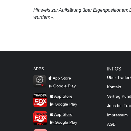
Hinweis zur Aufklärung über Eigenpositionen: De
wurden: -.
APPS
INFOS
Über Trader
App Store
Google Play
Kontakt
TraderFox Flash
TraderFox App
App Store
Vertrag Kün
Google Play
Jobs bei Tr
TraderFox Pro
App Store
Impressum
Google Play
AGB