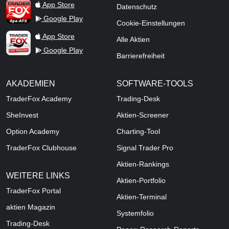
TraderFox dpa-AFX ProFeed
App Store
Datenschutz
Google Play
Cookie-Einstellungen
TraderFox Live Trading
App Store
Alle Aktien
Google Play
Barrierefreiheit
AKADEMIEN
SOFTWARE-TOOLS
TraderFox Academy
Trading-Desk
SheInvest
Aktien-Screener
Option Academy
Charting-Tool
TraderFox Clubhouse
Signal Trader Pro
Aktien-Rankings
WEITERE LINKS
Aktien-Portfolio
TraderFox Portal
Aktien-Terminal
aktien Magazin
Systemfolio
Trading-Desk