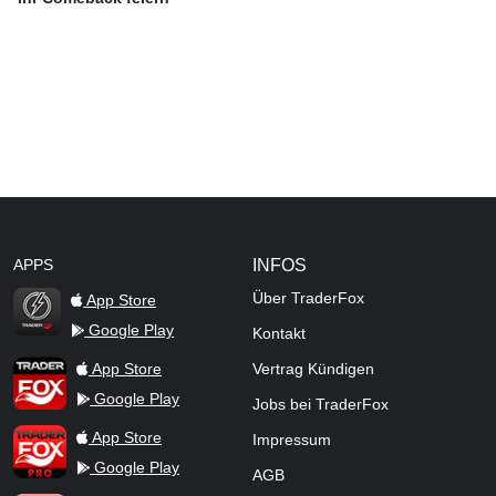
APPS
INFOS
Über TraderFox
App Store
Google Play
Kontakt
TraderFox Flash
TraderFox App
App Store
Vertrag Kündigen
Google Play
Jobs bei TraderFox
TraderFox Pro
App Store
Impressum
Google Play
AGB