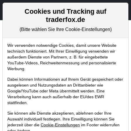
Aktien- und Artikelsuche
Seite
Cookies und Tracking auf
traderfox.de
(Bitte wählen Sie Ihre Cookie-Einstellungen)
Chartanalysen
Home
Blog
Chartanalysen
Wir verwenden notwendige Cookies, damit unsere Website
technisch funktioniert. Mit Ihrer Einwilligung verwenden wir
außerdem Dienste von Partnern, z. B. für eingebettete
Chartanalyse BYD: der Stern am
YouTube-Videos, Reichweitenmessung und personalisierte
Elektroauto-Himmel mit
Werbung.
charttechnischem Kaufsignal!
Dabei können Informationen auf Ihrem Gerät gespeichert oder
ausgelesen und Nutzungsdaten an Drittanbieter wie
18.10.2021 um 07:01 Uhr
|
P. Uhlschmied
Google/YouTube oder Meta übermittelt werden. Eine
Verarbeitung kann auch außerhalb der EU/des EWR
stattfinden.
Sie können alle Dienste akzeptieren, ablehnen oder Ihre
Auswahl individuell festlegen. Ihre Einwilligung können Sie
jederzeit über die
Cookie-Einstellungen
im Footer widerrufen
oder ändern.