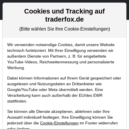
Aktien- und Artikelsuche
Seite
Cookies und Tracking auf
traderfox.de
(Bitte wählen Sie Ihre Cookie-Einstellungen)
Chartanalysen
Home
Blog
Chartanalysen
Wir verwenden notwendige Cookies, damit unsere Website
technisch funktioniert. Mit Ihrer Einwilligung verwenden wir
außerdem Dienste von Partnern, z. B. für eingebettete
Chartanalyse CD Projekt: Klagen
YouTube-Videos, Reichweitenmessung und personalisierte
vom Tisch – Aktie vor Turnaround?
Werbung.
19.12.2021 um 18:09 Uhr
|
P. Uhlschmied
Dabei können Informationen auf Ihrem Gerät gespeichert oder
ausgelesen und Nutzungsdaten an Drittanbieter wie
Google/YouTube oder Meta übermittelt werden. Eine
Verarbeitung kann auch außerhalb der EU/des EWR
stattfinden.
Sie können alle Dienste akzeptieren, ablehnen oder Ihre
Auswahl individuell festlegen. Ihre Einwilligung können Sie
jederzeit über die
Cookie-Einstellungen
im Footer widerrufen
oder ändern.