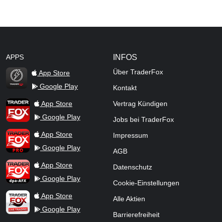
APPS
INFOS
Über TraderFox
App Store
Google Play
Kontakt
TraderFox Flash
TraderFox App
App Store
Vertrag Kündigen
Google Play
Jobs bei TraderFox
TraderFox Pro
App Store
Impressum
Google Play
AGB
TraderFox dpa-AFX ProFeed
App Store
Datenschutz
Google Play
Cookie-Einstellungen
TraderFox Live Trading
App Store
Alle Aktien
Google Play
Barrierefreiheit