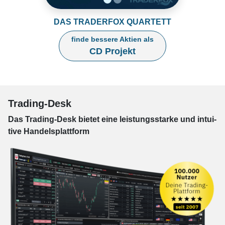
DAS TRADERFOX QUARTETT
finde bessere Aktien als
CD Projekt
Trading-Desk
Das Trading-
Desk bie­tet eine leis­tungs­star­ke und in­tui­
tive Han­dels­platt­form