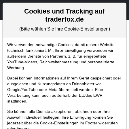
Aktien- und Artikelsuche
Seite
Cookies und Tracking auf
traderfox.de
(Bitte wählen Sie Ihre Cookie-Einstellungen)
Chartanalysen
Home
Blog
Chartanalysen
Wir verwenden notwendige Cookies, damit unsere Website
technisch funktioniert. Mit Ihrer Einwilligung verwenden wir
außerdem Dienste von Partnern, z. B. für eingebettete
Chartanalyse Disney: Aktie nach
YouTube-Videos, Reichweitenmessung und personalisierte
Führungswechsel kaufen?
Werbung.
26.11.2022 um 11:29 Uhr
|
P. Uhlschmied
Dabei können Informationen auf Ihrem Gerät gespeichert oder
ausgelesen und Nutzungsdaten an Drittanbieter wie
Google/YouTube oder Meta übermittelt werden. Eine
Verarbeitung kann auch außerhalb der EU/des EWR
stattfinden.
Sie können alle Dienste akzeptieren, ablehnen oder Ihre
Auswahl individuell festlegen. Ihre Einwilligung können Sie
jederzeit über die
Cookie-Einstellungen
im Footer widerrufen
oder ändern.