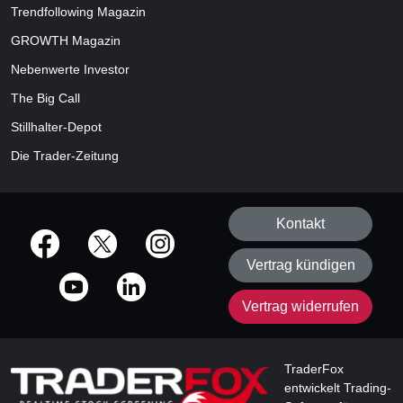
Trendfollowing Magazin
GROWTH
Magazin
Nebenwerte Investor
The Big Call
Stillhalter-Depot
Die Trader-Zeitung
Kontakt
offizielle Social Media-Accounts
Vertrag kündigen
Vertrag widerrufen
TraderFox
entwickelt Trading-