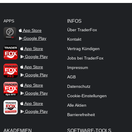
APPS
INFOS
Über TraderFox
App Store
Google Play
Kontakt
TraderFox Flash
TraderFox App
App Store
Vertrag Kündigen
Google Play
Jobs bei TraderFox
TraderFox Pro
App Store
Impressum
Google Play
AGB
TraderFox dpa-AFX ProFeed
App Store
Datenschutz
Google Play
Cookie-Einstellungen
TraderFox Live Trading
App Store
Alle Aktien
Google Play
Barrierefreiheit
AKADEMIEN
SOFTWARE-TOOLS