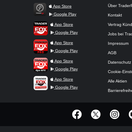
Über Trader
App Store
Google Play
Kontakt
TraderFox Flash
TraderFox App
App Store
Vertrag Kün
Google Play
Jobs bei Tr
TraderFox Pro
App Store
Impressum
Google Play
AGB
TraderFox dpa-AFX ProFeed
App Store
Datenschutz
Google Play
Cookie-Einst
TraderFox Live Trading
App Store
Alle Aktien
Google Play
Barrierefreih
offizielle Social Media-Accounts