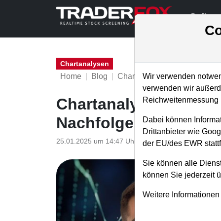
Softwa
Co
Chartanalysen
Home
Blog
Chartanalysen
Wir verwenden notwend
verwenden wir außerde
Chartanalyse Electroni
Reichweitenmessung u
Nachfolger enttäusch
Dabei können Informat
Drittanbieter wie Goo
25.01.2025 um 14:47 Uhr
|
P. Uhlschmied
der EU/des EWR stattf
Sie können alle Dienst
können Sie jederzeit 
Weitere Informationen