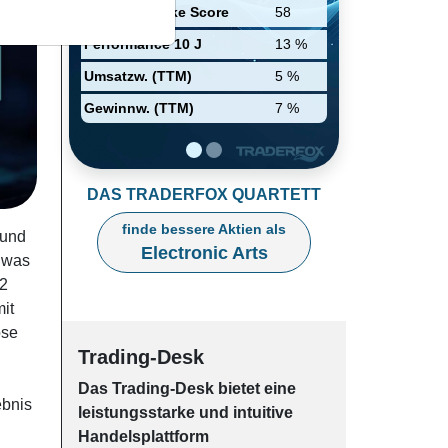
Relative Stärke Score
58
Performance 10 J
13 %
Umsatzw. (TTM)
5 %
Gewinnw. (TTM)
7 %
DAS TRADERFOX QUARTETT
finde bessere Aktien als
 und
Electronic Arts
, was
,2
it
ose
Trading-Desk
Das Trading-
Desk bie­tet eine
ebnis
leis­tungs­star­ke und in­tui­tive
Han­dels­platt­form