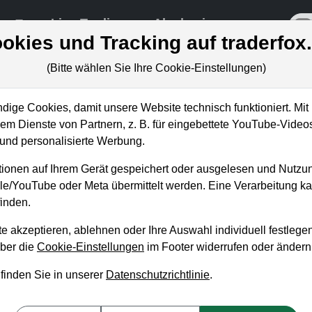
re
Live-Trading
Akademie
off
okies und Tracking auf traderfox
(Bitte wählen Sie Ihre Cookie-Einstellungen)
ige Cookies, damit unsere Website technisch funktioniert. Mit 
m Dienste von Partnern, z. B. für eingebettete YouTube-Video
c Arts: Aktie bricht ein – FIF
nd personalisierte Werbung.
t!
ionen auf Ihrem Gerät gespeichert oder ausgelesen und Nutzu
gle/YouTube oder Meta übermittelt werden. Eine Verarbeitung 
inden.
e akzeptieren, ablehnen oder Ihre Auswahl individuell festlegen
über die
Cookie-Einstellungen
im Footer widerrufen oder ändern
 finden Sie in unserer
Datenschutzrichtlinie
.