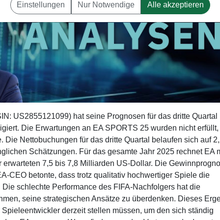
Einstellungen
Nur Notwendige
Alle akzeptieren
ISIN: US2855121099) hat seine Prognosen für das dritte Quartal
igiert. Die Erwartungen an EA SPORTS 25 wurden nicht erfüllt
e. Die Nettobuchungen für das dritte Quartal belaufen sich auf 2
rünglichen Schätzungen. Für das gesamte Jahr 2025 rechnet EA m
vor erwarteten 7,5 bis 7,8 Milliarden US-Dollar. Die Gewinnprogn
EA-CEO betonte, dass trotz qualitativ hochwertiger Spiele die
Die schlechte Performance des FIFA-Nachfolgers hat die
ehmen, seine strategischen Ansätze zu überdenken. Dieses Erg
Spieleentwickler derzeit stellen müssen, um den sich ständig