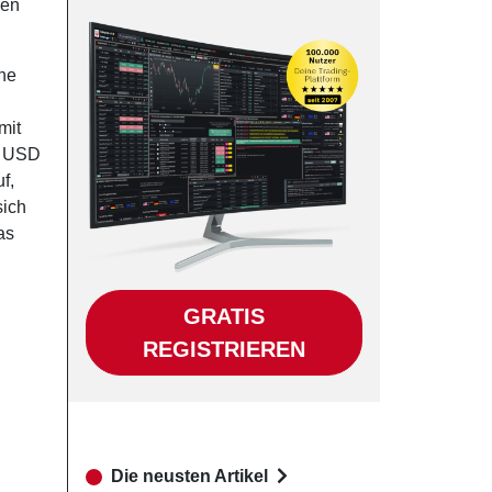
ren
ine
mit
5 USD
f,
sich
as
GRATIS
REGISTRIEREN
Die neusten Artikel