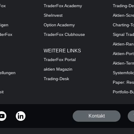
Fox
TraderFox Academy
Trading-De
SheInvest
Aktien-Scr
digen
Option Academy
Charting-T
aderFox
TraderFox Clubhouse
Signal Tra
Aktien-Ran
WEITERE LINKS
Aktien-Port
TraderFox Portal
Aktien-Ter
aktien Magazin
ellungen
Systemfoli
Trading-Desk
Paper: Res
eit
Portfolio-B
Kontakt