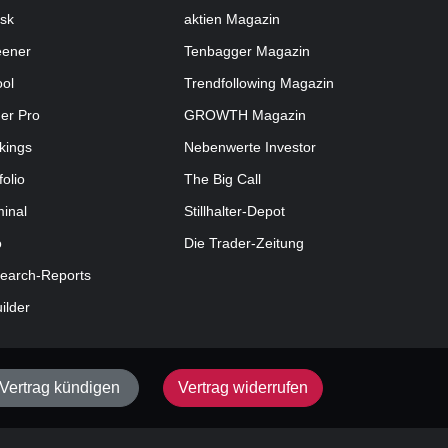
sk
aktien
Magazin
eener
Tenbagger Magazin
ool
Trendfollowing Magazin
der Pro
GROWTH
Magazin
kings
Nebenwerte Investor
folio
The Big Call
minal
Stillhalter-Depot
o
Die Trader-Zeitung
earch-Reports
uilder
Vertrag kündigen
Vertrag widerrufen