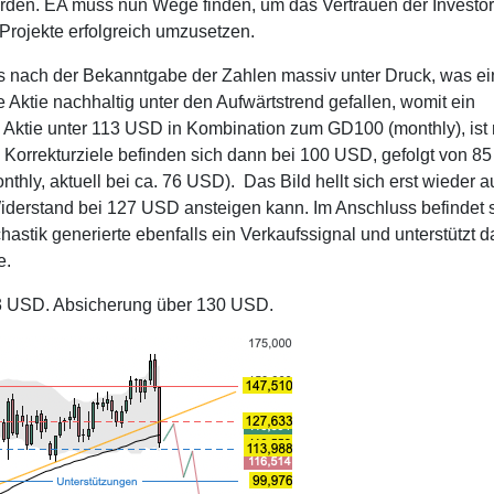
erden. EA muss nun Wege finden, um das Vertrauen der Investo
Projekte erfolgreich umzusetzen.
rts nach der Bekanntgabe der Zahlen massiv unter Druck, was e
Aktie nachhaltig unter den Aufwärtstrend gefallen, womit ein
ie Aktie unter 113 USD in Kombination zum GD100 (monthly), ist 
 Korrekturziele befinden sich dann bei 100 USD, gefolgt von 8
y, aktuell bei ca. 76 USD). Das Bild hellt sich erst wieder au
Widerstand bei 127 USD ansteigen kann. Im Anschluss befindet 
stik generierte ebenfalls ein Verkaufssignal und unterstützt d
e.
13 USD. Absicherung über 130 USD.