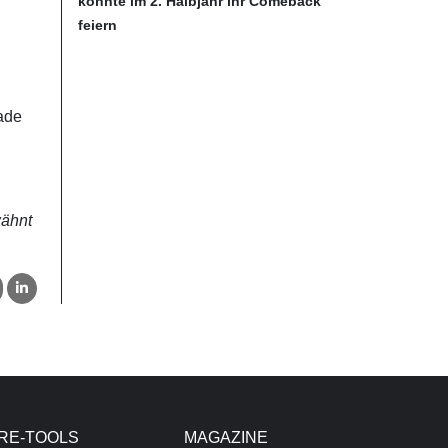
könnte im 2. Halbjahr ihr Comeback
feiern
rade
wähnt
RE-TOOLS
MAGAZINE