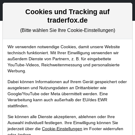
Aktien- und Artikelsuche
Seite
Cookies und Tracking auf
traderfox.de
(Bitte wählen Sie Ihre Cookie-Einstellungen)
Chartanalysen
Home
Blog
Chartanalysen
Wir verwenden notwendige Cookies, damit unsere Website
technisch funktioniert. Mit Ihrer Einwilligung verwenden wir
außerdem Dienste von Partnern, z. B. für eingebettete
Chartanalyse Electronic Arts: gute
YouTube-Videos, Reichweitenmessung und personalisierte
Chance zum Breakout auf neue
Werbung.
Allzeithochs!
Dabei können Informationen auf Ihrem Gerät gespeichert oder
ausgelesen und Nutzungsdaten an Drittanbieter wie
14.05.2022 um 12:54 Uhr
|
P. Uhlschmied
Google/YouTube oder Meta übermittelt werden. Eine
Verarbeitung kann auch außerhalb der EU/des EWR
stattfinden.
Sie können alle Dienste akzeptieren, ablehnen oder Ihre
Auswahl individuell festlegen. Ihre Einwilligung können Sie
jederzeit über die
Cookie-Einstellungen
im Footer widerrufen
oder ändern.