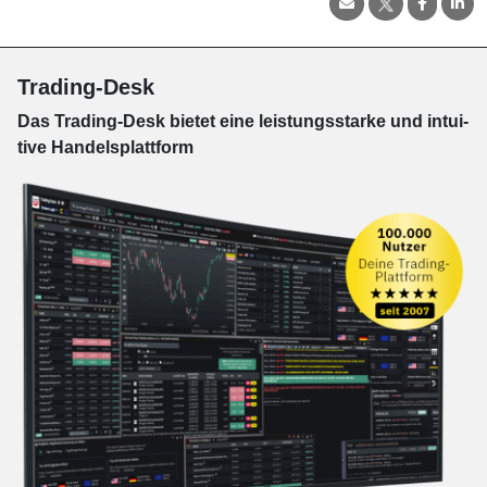
Trading-Desk
Das Trading-
Desk bie­tet eine leis­tungs­star­ke und in­tui­
tive Han­dels­platt­form