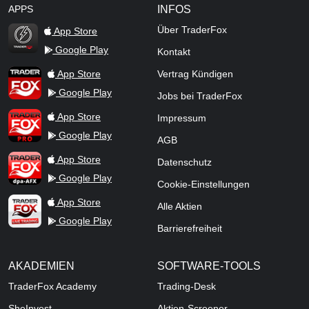
APPS
INFOS
Über TraderFox
App Store
Google Play
Kontakt
TraderFox Flash
TraderFox App
App Store
Vertrag Kündigen
Google Play
Jobs bei TraderFox
TraderFox Pro
App Store
Impressum
Google Play
AGB
TraderFox dpa-AFX ProFeed
App Store
Datenschutz
Google Play
Cookie-Einstellungen
TraderFox Live Trading
App Store
Alle Aktien
Google Play
Barrierefreiheit
AKADEMIEN
SOFTWARE-TOOLS
TraderFox Academy
Trading-Desk
SheInvest
Aktien-Screener