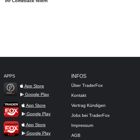
ihr Comeback feiern
APPS
INFOS
Über TraderFox
App Store
Google Play
Kontakt
TraderFox Flash
TraderFox App
App Store
Vertrag Kündigen
Google Play
Jobs bei TraderFox
TraderFox Pro
App Store
Impressum
Google Play
AGB