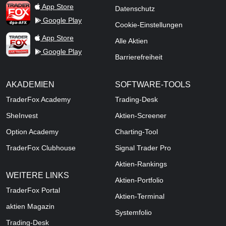
TraderFox dpa-AFX ProFeed
App Store
Datenschutz
Google Play
Cookie-Einstellungen
TraderFox Live Trading
App Store
Alle Aktien
Google Play
Barrierefreiheit
AKADEMIEN
SOFTWARE-TOOLS
TraderFox Academy
Trading-Desk
SheInvest
Aktien-Screener
Option Academy
Charting-Tool
TraderFox Clubhouse
Signal Trader Pro
Aktien-Rankings
WEITERE LINKS
Aktien-Portfolio
TraderFox Portal
Aktien-Terminal
aktien Magazin
Systemfolio
Trading-Desk