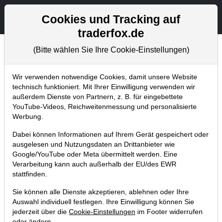
Aktien- und Artikelsuche
Seite
Cookies und Tracking auf
traderfox.de
(Bitte wählen Sie Ihre Cookie-Einstellungen)
Chartanalysen
Home
Blog
Chartanalysen
Wir verwenden notwendige Cookies, damit unsere Website
technisch funktioniert. Mit Ihrer Einwilligung verwenden wir
außerdem Dienste von Partnern, z. B. für eingebettete
Chartanalyse Fortinet: noch keine
YouTube-Videos, Reichweitenmessung und personalisierte
Cybersecurity-Aktie im Depot? Bei
Werbung.
dieser Kursmarke wird ein Einstieg
Dabei können Informationen auf Ihrem Gerät gespeichert oder
interessant!
ausgelesen und Nutzungsdaten an Drittanbieter wie
Google/YouTube oder Meta übermittelt werden. Eine
08.05.2022 um 09:59 Uhr
|
P. Uhlschmied
Verarbeitung kann auch außerhalb der EU/des EWR
stattfinden.
Sie können alle Dienste akzeptieren, ablehnen oder Ihre
Auswahl individuell festlegen. Ihre Einwilligung können Sie
jederzeit über die
Cookie-Einstellungen
im Footer widerrufen
oder ändern.