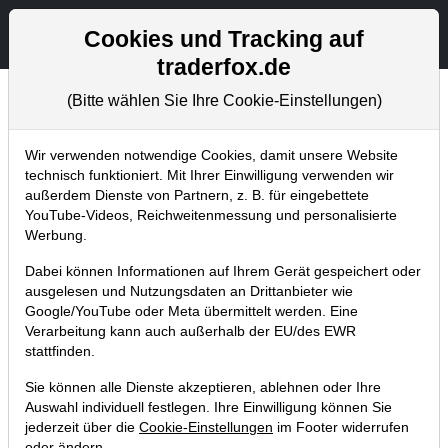
Aktien- und Artikelsuche
Seite
Cookies und Tracking auf
traderfox.de
(Bitte wählen Sie Ihre Cookie-Einstellungen)
Chartanalysen
Home
Blog
Chartanalysen
Wir verwenden notwendige Cookies, damit unsere Website
technisch funktioniert. Mit Ihrer Einwilligung verwenden wir
außerdem Dienste von Partnern, z. B. für eingebettete
Chartanalyse General Motors:
YouTube-Videos, Reichweitenmessung und personalisierte
Ist das der Durchbruch?
Werbung.
Dabei können Informationen auf Ihrem Gerät gespeichert oder
09.06.2017 um 09:20 Uhr
|
P. Uhlschmied
ausgelesen und Nutzungsdaten an Drittanbieter wie
Google/YouTube oder Meta übermittelt werden. Eine
Verarbeitung kann auch außerhalb der EU/des EWR
stattfinden.
Sie können alle Dienste akzeptieren, ablehnen oder Ihre
Auswahl individuell festlegen. Ihre Einwilligung können Sie
jederzeit über die
Cookie-Einstellungen
im Footer widerrufen
oder ändern.