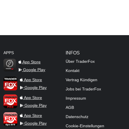
APPS
INFOS
Über TraderFox
App Store
Google Play
Kontakt
TraderFox Flash
TraderFox App
App Store
Vertrag Kündigen
Google Play
Jobs bei TraderFox
TraderFox Pro
App Store
Impressum
Google Play
AGB
TraderFox dpa-AFX ProFeed
App Store
Datenschutz
Google Play
Cookie-Einstellungen