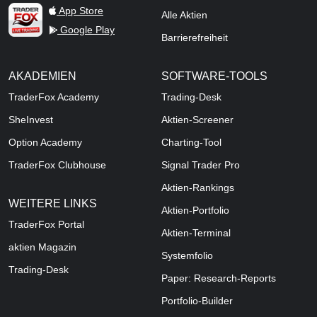
TraderFox Live Trading
App Store
Alle Aktien
Google Play
Barrierefreiheit
AKADEMIEN
SOFTWARE-TOOLS
TraderFox Academy
Trading-Desk
SheInvest
Aktien-Screener
Option Academy
Charting-Tool
TraderFox Clubhouse
Signal Trader Pro
Aktien-Rankings
WEITERE LINKS
Aktien-Portfolio
TraderFox Portal
Aktien-Terminal
aktien Magazin
Systemfolio
Trading-Desk
Paper: Research-Reports
Portfolio-Builder