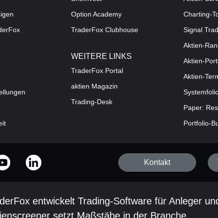
digen
Option Academy
Charting-T
aderFox
TraderFox Clubhouse
Signal Tra
Aktien-Ran
WEITERE LINKS
Aktien-Port
TraderFox Portal
Aktien-Ter
aktien Magazin
ellungen
Systemfoli
Trading-Desk
Paper: Res
eit
Portfolio-B
Kontakt
derFox entwickelt Trading-Software für Anleger un
ienscreener setzt Maßstäbe in der Branche.