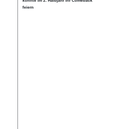
könnte im 2. Halbjahr ihr Comeback
feiern