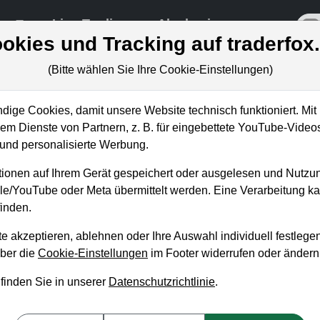
re
Live-Trading
Akademie
off
okies und Tracking auf traderfox
(Bitte wählen Sie Ihre Cookie-Einstellungen)
ige Cookies, damit unsere Website technisch funktioniert. Mit 
m Dienste von Partnern, z. B. für eingebettete YouTube-Video
ktie schmiert nach Zahlen ab 
nd personalisierte Werbung.
ionen auf Ihrem Gerät gespeichert oder ausgelesen und Nutzu
gle/YouTube oder Meta übermittelt werden. Eine Verarbeitung 
inden.
e akzeptieren, ablehnen oder Ihre Auswahl individuell festlegen
über die
Cookie-Einstellungen
im Footer widerrufen oder ändern
 finden Sie in unserer
Datenschutzrichtlinie
.