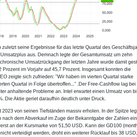
zuletzt seine Ergebnisse für das letzte Quartal des Geschäftsj
es Umsatzplus aus. Demnach legte der Gesamtumsatz um zehn
 chronische Umsatzrückgang der letzten Jahre wurde damit gest
 Prozent im Vorjahr auf 45,7 Prozent. Insgesamt konnten die
zeigte sich zufrieden: "Wir haben im vierten Quartal starke
rten Quartal in Folge übertroffen..." .Der Free-Cashflow lag bei
ter anhaltende Probleme an. Intel erwartet einen Umsatz von bi
 Die Aktie geriet daraufhin deutlich unter Druck.
it 2023 von seinen Tiefständen massiv erholen. In der Spitze leg
ich nach dem Abverkauf im Zuge der Bekanntgabe der Zahlen ei
vorerst an der Kursmarke von 51,50 USD. Kann der GD100 (month
icht verteidigt werden, droht ein weiterer Rücklauf bis 38 USD