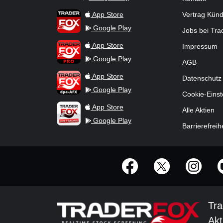
TraderFox Flash
TraderFox App
App Store
Vertrag Kün
Google Play
Jobs bei Tr
TraderFox Pro
App Store
Impressum
Google Play
AGB
TraderFox dpa-AFX ProFeed
App Store
Datenschutz
Google Play
Cookie-Einst
TraderFox Live Trading
App Store
Alle Aktien
Google Play
Barrierefreih
offizielle Social Media-Accounts
Tra
Akt