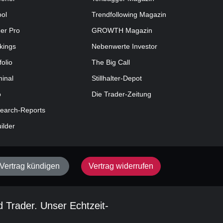
ool
Trendfollowing Magazin
der Pro
GROWTH
Magazin
kings
Nebenwerte Investor
folio
The Big Call
minal
Stillhalter-Depot
o
Die Trader-Zeitung
earch-Reports
uilder
Vertrag kündigen
Vertrag widerrufen
d Trader. Unser Echtzeit-