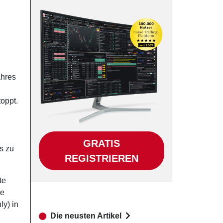
ahres
oppt.
GRATIS
s zu
REGISTRIEREN
te
ne
ly) in
Die neusten Artikel
,