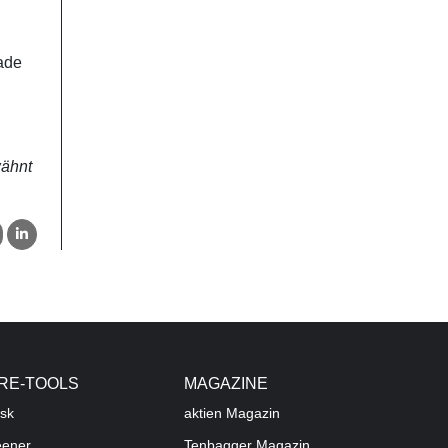
rade
wähnt
RE-TOOLS
MAGAZINE
sk
aktien
Magazin
eener
Tenbagger Magazin