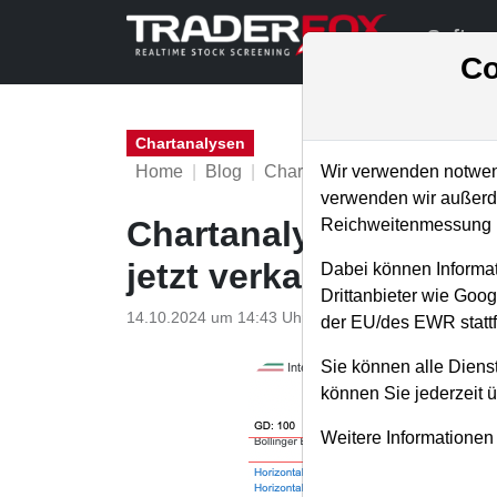
Softwa
Co
Chartanalysen
Home
Blog
Chartanalysen
Wir verwenden notwend
verwenden wir außerde
Chartanalyse Intel: A
Reichweitenmessung u
jetzt verkaufen?
Dabei können Informat
Drittanbieter wie Goo
14.10.2024 um 14:43 Uhr
|
P. Uhlschmied
der EU/des EWR stattf
Sie können alle Dienst
können Sie jederzeit 
Weitere Informationen