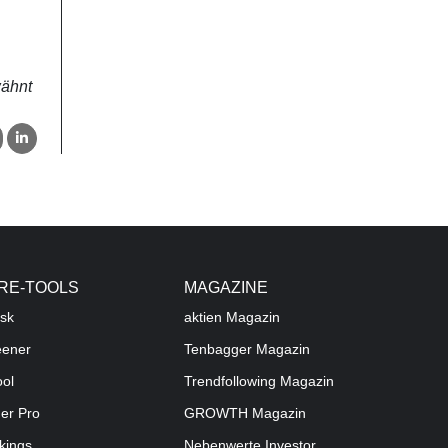
wähnt
RE-TOOLS
MAGAZINE
sk
aktien
Magazin
eener
Tenbagger Magazin
ool
Trendfollowing Magazin
der Pro
GROWTH
Magazin
kings
Nebenwerte Investor