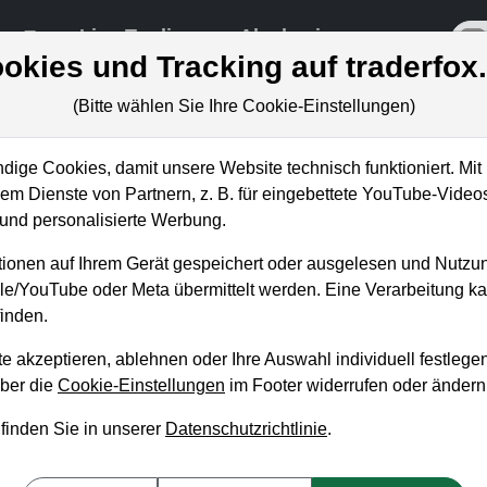
re
Live-Trading
Akademie
off
okies und Tracking auf traderfox
(Bitte wählen Sie Ihre Cookie-Einstellungen)
ige Cookies, damit unsere Website technisch funktioniert. Mit 
m Dienste von Partnern, z. B. für eingebettete YouTube-Video
s: Das könnte sehr
nd personalisierte Werbung.
ionen auf Ihrem Gerät gespeichert oder ausgelesen und Nutzu
gle/YouTube oder Meta übermittelt werden. Eine Verarbeitung 
inden.
e akzeptieren, ablehnen oder Ihre Auswahl individuell festlegen
über die
Cookie-Einstellungen
im Footer widerrufen oder ändern
 finden Sie in unserer
Datenschutzrichtlinie
.