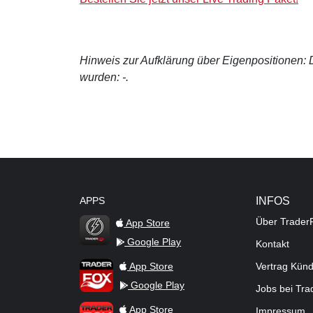
Hinweis zur Aufklärung über Eigenpositionen: De
wurden: -.
APPS
INFOS
Über Trader
App Store
Google Play
Kontakt
TraderFox Flash
TraderFox App
App Store
Vertrag Kün
Google Play
Jobs bei Tr
TraderFox Pro
App Store
Impressum