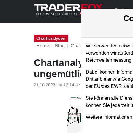
Softwa
Co
Chartanalysen
Home
Blog
Chartanalysen
Wir verwenden notwend
verwenden wir außerde
Chartanalyse Mercede
Reichweitenmessung u
ungemütlich werden!
Dabei können Informat
Drittanbieter wie Goo
21.10.2023 um 12:14 Uhr
|
P. Uhlschmied
der EU/des EWR stattf
Sie können alle Dienst
können Sie jederzeit 
Weitere Informationen