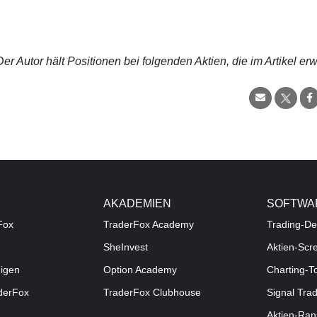
r Autor hält Positionen bei folgenden Aktien, die im Artikel er
AKADEMIEN
SOFTWA
Fox
TraderFox Academy
Trading-De
SheInvest
Aktien-Scr
digen
Option Academy
Charting-T
aderFox
TraderFox Clubhouse
Signal Tra
Aktien-Ran