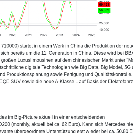
710000) startet in einem Werk in China die Produktion der ne
sich bereits um die 11. Generation in China. Diese wird bei B
nd großen Luxuslimousinen auf dem chinesischen Markt unter "
rtschrittliche digitale Technologien wie Big Data, Big Model, 5G
nd Produktionsplanung sowie Fertigung und Qualitätskontrolle.
n EQE SUV sowie die neue A-Klasse L auf Basis der Elektrofahr
des im Big-Picture aktuell in einer entscheidenden
00 (monthly, aktuell bei ca. 62 Euro). Kann sich Mercedes hie
relevante übergeordnete Unterstützung erst wieder bei ca. 50,80 E