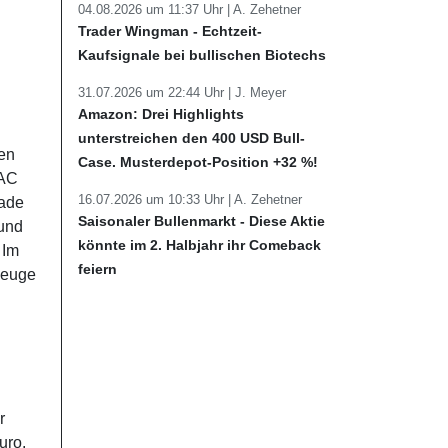
04.08.2026 um 11:37 Uhr |
A. Zehetner
Trader Wingman - Echtzeit-
Kaufsignale bei bullischen Biotechs
31.07.2026 um 22:44 Uhr |
J. Meyer
Amazon: Drei Highlights
unterstreichen den 400 USD Bull-
uen
Case. Musterdepot-Position +32 %!
BAC
16.07.2026 um 10:33 Uhr |
A. Zehetner
Made
Saisonaler Bullenmarkt - Diese Aktie
 und
könnte im 2. Halbjahr ihr Comeback
 Im
feiern
zeuge
r
uro.