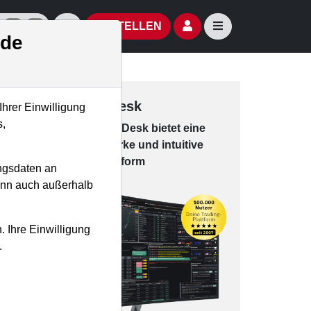
izielle Social Media-Accounts
Aktien- und Artikelsuche öffnen
Seitennavigation öf
BESTELLEN
.de
Trading-Desk
Ihrer Einwilligung
s,
Das Trading-
Desk bie­tet eine
leis­tungs­star­ke und in­tui­tive
Han­dels­platt­form
ngsdaten an
kann auch außerhalb
. Ihre Einwilligung
.