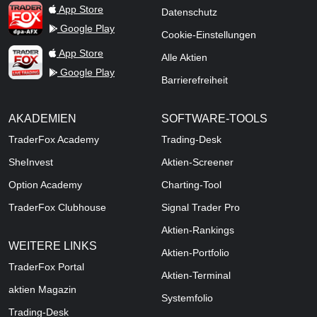
TraderFox dpa-AFX ProFeed
App Store
Datenschutz
Google Play
Cookie-Einstellungen
TraderFox Live Trading
App Store
Alle Aktien
Google Play
Barrierefreiheit
AKADEMIEN
SOFTWARE-TOOLS
TraderFox Academy
Trading-Desk
SheInvest
Aktien-Screener
Option Academy
Charting-Tool
TraderFox Clubhouse
Signal Trader Pro
Aktien-Rankings
WEITERE LINKS
Aktien-Portfolio
TraderFox Portal
Aktien-Terminal
aktien Magazin
Systemfolio
Trading-Desk