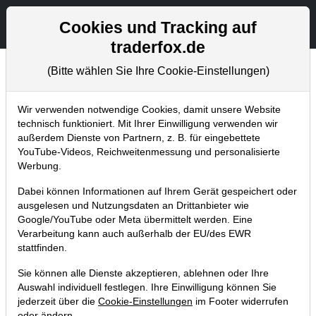
Aktien- und Artikelsuche
Seite
Cookies und Tracking auf
traderfox.de
(Bitte wählen Sie Ihre Cookie-Einstellungen)
Chartanalysen
Home
Blog
Chartanalysen
Wir verwenden notwendige Cookies, damit unsere Website
technisch funktioniert. Mit Ihrer Einwilligung verwenden wir
außerdem Dienste von Partnern, z. B. für eingebettete
Chartanalyse Micron: KI-Nachfrage
YouTube-Videos, Reichweitenmessung und personalisierte
sorgt für Umsatzverdopplung!
Werbung.
14.10.2024 um 10:13 Uhr
|
P. Uhlschmied
Dabei können Informationen auf Ihrem Gerät gespeichert oder
ausgelesen und Nutzungsdaten an Drittanbieter wie
Google/YouTube oder Meta übermittelt werden. Eine
Verarbeitung kann auch außerhalb der EU/des EWR
stattfinden.
Sie können alle Dienste akzeptieren, ablehnen oder Ihre
Auswahl individuell festlegen. Ihre Einwilligung können Sie
jederzeit über die
Cookie-Einstellungen
im Footer widerrufen
oder ändern.