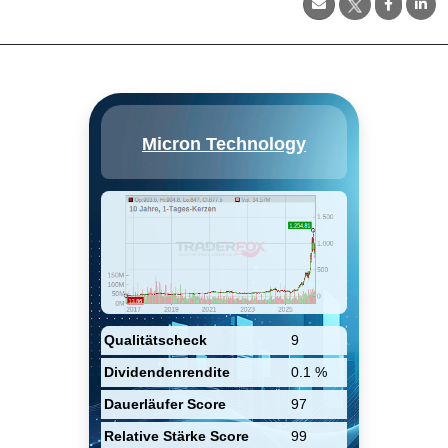
Micron Technology Inc
Micron Technology
konzentrierte sich in der
Vergangenheit auf die
Bereitstellung von DRAM für
PCs und Server. Die Firma
expandierte dann in den NAND-
Flash-Speichermarkt. Mit dem
Kauf von Elpida (Mitte 2013
abgeschlossen) und Inotera (im
Dezember 2016 abgeschlossen)
erweiterte das Unternehmen
seine DRAM-Skala.
Qualitätscheck
9
Dividendenrendite
0.1 %
Dauerläufer Score
97
Relative Stärke Score
99