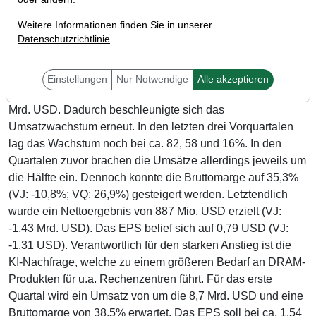
Weitere Informationen finden Sie in unserer
Datenschutzrichtlinie
.
Der DRAM-Hersteller Micron (WKN: 869020) gab zuletzt
seine Ergebnisse für das vierte Quartal bekannt und konnte
dabei die Erwartungen der Experten übertreffen. Demnach
Einstellungen
Nur Notwendige
Alle akzeptieren
steigerte das Unternehmen den Umsatz um 93% (!) auf 7,75
Mrd. USD. Dadurch beschleunigte sich das
Umsatzwachstum erneut. In den letzten drei Vorquartalen
lag das Wachstum noch bei ca. 82, 58 und 16%. In den
Quartalen zuvor brachen die Umsätze allerdings jeweils um
die Hälfte ein. Dennoch konnte die Bruttomarge auf 35,3%
(VJ: -10,8%; VQ: 26,9%) gesteigert werden. Letztendlich
wurde ein Nettoergebnis von 887 Mio. USD erzielt (VJ:
-1,43 Mrd. USD). Das EPS belief sich auf 0,79 USD (VJ:
-1,31 USD). Verantwortlich für den starken Anstieg ist die
KI-Nachfrage, welche zu einem größeren Bedarf an DRAM-
Produkten für u.a. Rechenzentren führt. Für das erste
Quartal wird ein Umsatz von um die 8,7 Mrd. USD und eine
Bruttomarge von 38,5% erwartet. Das EPS soll bei ca. 1,54