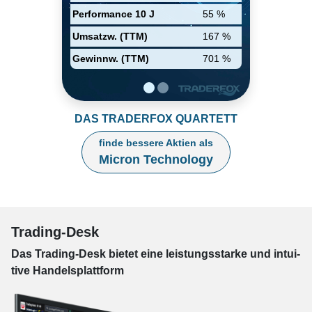
Performance 10 J
55 %
Umsatzw. (TTM)
167 %
Gewinnw. (TTM)
701 %
DAS TRADERFOX QUARTETT
finde bessere Aktien als
Micron Technology
Trading-Desk
Das Trading-
Desk bie­tet eine leis­tungs­star­ke und in­tui­
tive Han­dels­platt­form