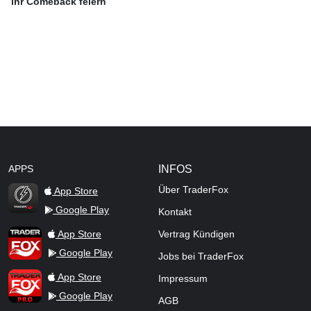
ihr Comeback feiern
APPS
INFOS
Über TraderFox
App Store
Google Play
Kontakt
TraderFox Flash
TraderFox App
App Store
Vertrag Kündigen
Google Play
Jobs bei TraderFox
TraderFox Pro
App Store
Impressum
Google Play
AGB