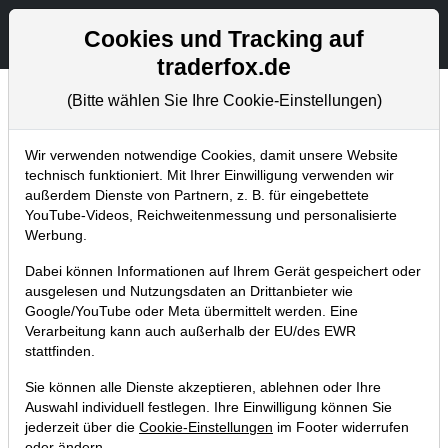
Aktien- und Artikelsuche
Seite
Cookies und Tracking auf
traderfox.de
(Bitte wählen Sie Ihre Cookie-Einstellungen)
Chartanalysen
Home
Blog
Chartanalysen
Wir verwenden notwendige Cookies, damit unsere Website
technisch funktioniert. Mit Ihrer Einwilligung verwenden wir
außerdem Dienste von Partnern, z. B. für eingebettete
Chartanalyse Netflix: neuer
YouTube-Videos, Reichweitenmessung und personalisierte
Wachstumstreiber – jetzt noch
Werbung.
schnell einsteigen?
Dabei können Informationen auf Ihrem Gerät gespeichert oder
ausgelesen und Nutzungsdaten an Drittanbieter wie
17.09.2022 um 11:29 Uhr
|
P. Uhlschmied
Google/YouTube oder Meta übermittelt werden. Eine
Verarbeitung kann auch außerhalb der EU/des EWR
stattfinden.
Sie können alle Dienste akzeptieren, ablehnen oder Ihre
Auswahl individuell festlegen. Ihre Einwilligung können Sie
jederzeit über die
Cookie-Einstellungen
im Footer widerrufen
oder ändern.