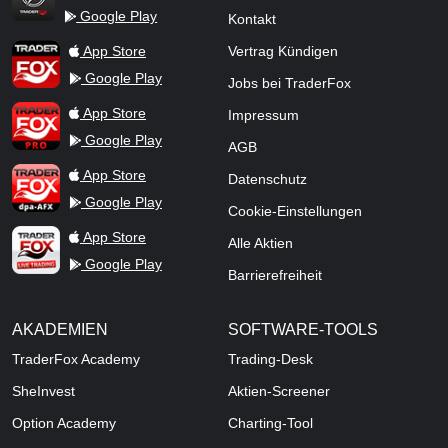
Google Play
Kontakt
TraderFox Flash
TraderFox App
App Store
Vertrag Kündigen
Google Play
Jobs bei TraderFox
TraderFox Pro
App Store
Impressum
Google Play
AGB
TraderFox dpa-AFX ProFeed
App Store
Datenschutz
Google Play
Cookie-Einstellungen
TraderFox Live Trading
App Store
Alle Aktien
Google Play
Barrierefreiheit
AKADEMIEN
SOFTWARE-TOOLS
TraderFox Academy
Trading-Desk
SheInvest
Aktien-Screener
Option Academy
Charting-Tool