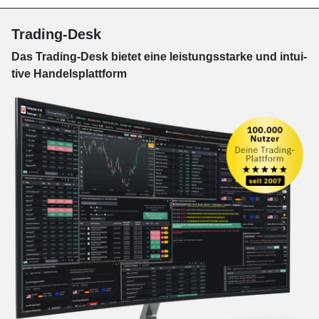
Trading-Desk
Das Trading-
Desk bie­tet eine leis­tungs­star­ke und in­tui­
tive Han­dels­platt­form