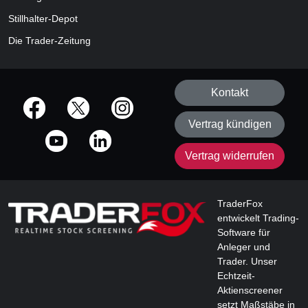
Stillhalter-Depot
Die Trader-Zeitung
Kontakt
offizielle Social Media-Accounts
Vertrag kündigen
Vertrag widerrufen
TraderFox
entwickelt Trading-
Software für
Anleger und
Trader. Unser
Echtzeit-
Aktienscreener
setzt Maßstäbe in