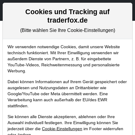
Aktien- und Artikelsuche
Seite
Cookies und Tracking auf
traderfox.de
(Bitte wählen Sie Ihre Cookie-Einstellungen)
Chartanalysen
Home
Blog
Chartanalysen
Wir verwenden notwendige Cookies, damit unsere Website
technisch funktioniert. Mit Ihrer Einwilligung verwenden wir
außerdem Dienste von Partnern, z. B. für eingebettete
Chartanalyse Nike:
YouTube-Videos, Reichweitenmessung und personalisierte
Einstiegsgelegenheit nach
Werbung.
Ausverkauf?
Dabei können Informationen auf Ihrem Gerät gespeichert oder
ausgelesen und Nutzungsdaten an Drittanbieter wie
01.10.2022 um 02:36 Uhr
|
P. Uhlschmied
Google/YouTube oder Meta übermittelt werden. Eine
Verarbeitung kann auch außerhalb der EU/des EWR
stattfinden.
Sie können alle Dienste akzeptieren, ablehnen oder Ihre
Auswahl individuell festlegen. Ihre Einwilligung können Sie
jederzeit über die
Cookie-Einstellungen
im Footer widerrufen
oder ändern.