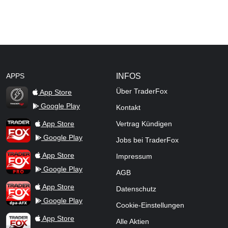
APPS
INFOS
Über TraderFox
App Store
Google Play
Kontakt
TraderFox Flash
TraderFox App
App Store
Vertrag Kündigen
Google Play
Jobs bei TraderFox
TraderFox Pro
App Store
Impressum
Google Play
AGB
TraderFox dpa-AFX ProFeed
App Store
Datenschutz
Google Play
Cookie-Einstellungen
TraderFox Live Trading
App Store
Alle Aktien