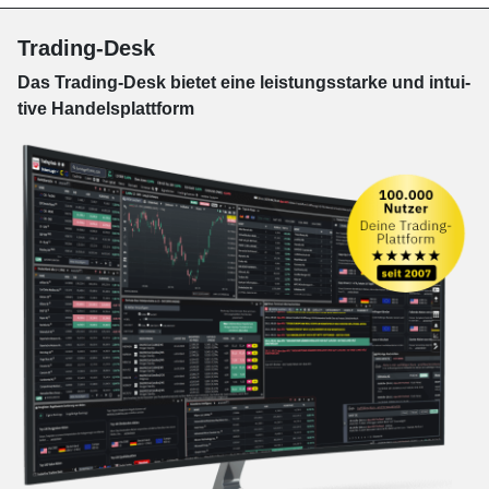
Trading-Desk
Das Trading-
Desk bie­tet eine leis­tungs­star­ke und in­tui­
tive Han­dels­platt­form