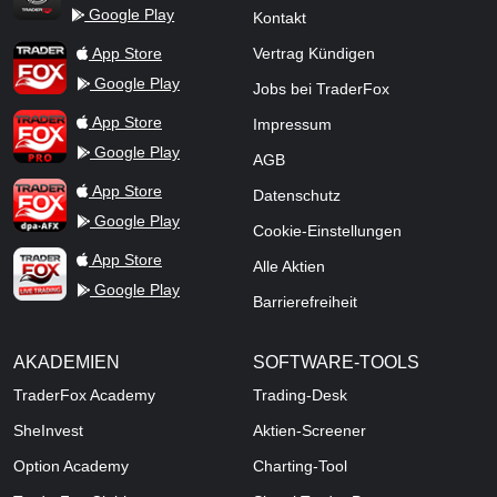
Google Play
Kontakt
TraderFox Flash
TraderFox App
App Store
Vertrag Kündigen
Google Play
Jobs bei TraderFox
TraderFox Pro
App Store
Impressum
Google Play
AGB
TraderFox dpa-AFX ProFeed
App Store
Datenschutz
Google Play
Cookie-Einstellungen
TraderFox Live Trading
App Store
Alle Aktien
Google Play
Barrierefreiheit
AKADEMIEN
SOFTWARE-TOOLS
TraderFox Academy
Trading-Desk
SheInvest
Aktien-Screener
Option Academy
Charting-Tool