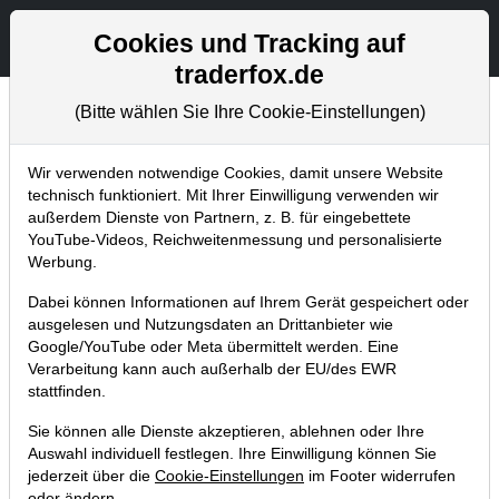
Aktien- und Artikelsuche
Seite
Cookies und Tracking auf
traderfox.de
(Bitte wählen Sie Ihre Cookie-Einstellungen)
Chartanalysen
Home
Blog
Chartanalysen
Wir verwenden notwendige Cookies, damit unsere Website
technisch funktioniert. Mit Ihrer Einwilligung verwenden wir
außerdem Dienste von Partnern, z. B. für eingebettete
Chartanalyse NVIDIA: Ein neuer
YouTube-Videos, Reichweitenmessung und personalisierte
Massenmarkt erschließt sich!
Werbung.
31.08.2017 um 08:40 Uhr
|
P. Uhlschmied
Dabei können Informationen auf Ihrem Gerät gespeichert oder
ausgelesen und Nutzungsdaten an Drittanbieter wie
Google/YouTube oder Meta übermittelt werden. Eine
Verarbeitung kann auch außerhalb der EU/des EWR
stattfinden.
Sie können alle Dienste akzeptieren, ablehnen oder Ihre
Auswahl individuell festlegen. Ihre Einwilligung können Sie
jederzeit über die
Cookie-Einstellungen
im Footer widerrufen
oder ändern.