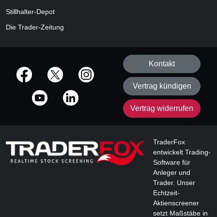
Stillhalter-Depot
Die Trader-Zeitung
Kontakt
offizielle Social Media-Accounts
Vertrag kündigen
Vertrag widerrufen
TraderFox
entwickelt Trading-
Software für
Anleger und
Trader. Unser
Echtzeit-
Aktienscreener
setzt Maßstäbe in