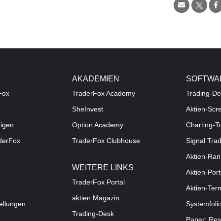
AKADEMIEN
SOFTWA
Fox
TraderFox Academy
Trading-De
SheInvest
Aktien-Scr
digen
Option Academy
Charting-T
aderFox
TraderFox Clubhouse
Signal Tra
Aktien-Ran
WEITERE LINKS
Aktien-Port
TraderFox Portal
Aktien-Ter
aktien Magazin
ellungen
Systemfoli
Trading-Desk
Paper: Res