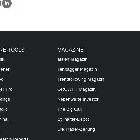
RE-TOOLS
MAGAZINE
sk
aktien
Magazin
eener
Tenbagger Magazin
ool
Trendfollowing Magazin
der Pro
GROWTH
Magazin
kings
Nebenwerte Investor
folio
The Big Call
minal
Stillhalter-Depot
o
Die Trader-Zeitung
earch-Reports