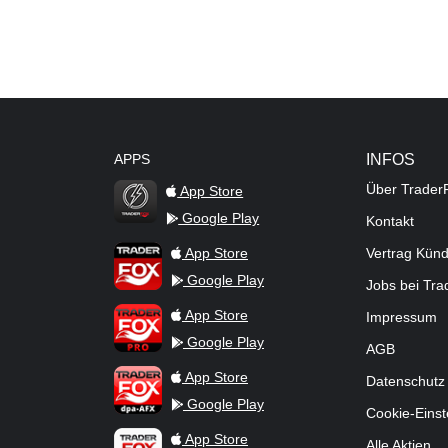
APPS
INFOS
Über Trader
App Store
Google Play
Kontakt
TraderFox Flash
TraderFox App
App Store
Vertrag Kün
Google Play
Jobs bei Tr
TraderFox Pro
App Store
Impressum
Google Play
AGB
TraderFox dpa-AFX ProFeed
App Store
Datenschutz
Google Play
Cookie-Einst
TraderFox Live Trading
App Store
Alle Aktien