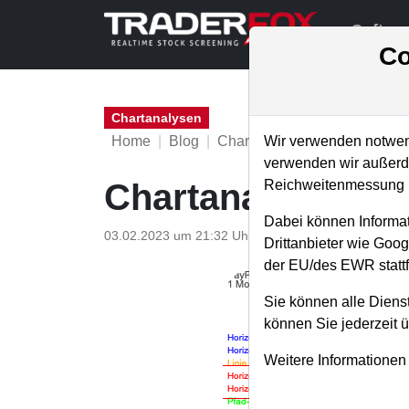
Softwa
Co
Chartanalysen
Home
Blog
Chartanalysen
Wir verwenden notwend
verwenden wir außerde
Reichweitenmessung u
Chartanalyse Pay
Dabei können Informat
03.02.2023 um 21:32 Uhr
|
P. Uhlschmied
Drittanbieter wie Goo
der EU/des EWR stattf
Sie können alle Dienst
können Sie jederzeit 
Weitere Informationen