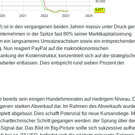
ist in den vergangenen beiden Jahren massiv unter Druck ger
ernehmen in der Spitze fast 80% seiner Marktkapitalisierung
llem ein langsameres Umsatzwachstum sowie ein entsprechender
. Nun reagiert PayPal auf die makroökonomischen
kung der Kostenstruktur, konzentriert sich auf die strategisch
tarbeiter entlassen. Dies entspricht rund sieben Prozent der
tie bereits sein einigen Handelsmonaten auf niedrigem Niveau. 
angenen starken Abverkauf dar. Im Rahmen des Abverkaufs wurd
plett abgebaut. Dies schafft Potenzial für neue Kursanstiege. M
 charttechnischer Schritt gegangen werden: der Sprung über de
Signal dar. Das Bild im Big-Picture sollte sich sukzessive aufhe