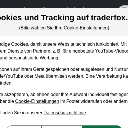
re
Live-Trading
Akademie
off
okies und Tracking auf traderfox
(Bitte wählen Sie Ihre Cookie-Einstellungen)
ige Cookies, damit unsere Website technisch funktioniert. Mit 
m Dienste von Partnern, z. B. für eingebettete YouTube-Video
nd personalisierte Werbung.
Pal: Gelingt die Wende
ionen auf Ihrem Gerät gespeichert oder ausgelesen und Nutzu
gle/YouTube oder Meta übermittelt werden. Eine Verarbeitung 
inden.
e akzeptieren, ablehnen oder Ihre Auswahl individuell festlegen
über die
Cookie-Einstellungen
im Footer widerrufen oder ändern
 finden Sie in unserer
Datenschutzrichtlinie
.