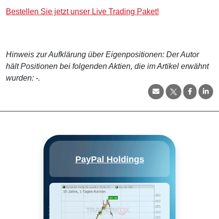
Bestellen Sie jetzt unser Live Trading Paket!
Hinweis zur Aufklärung über Eigenpositionen: Der Autor
hält Positionen bei folgenden Aktien, die im Artikel erwähnt
wurden: -.
PayPal wurde 2015 von eBay
PayPal Holdings
ausgegliedert und bietet
elektronische
Zahlungslösungen für Händler
und Verbraucher an, wobei der
Schwerpunkt auf Online-
Transaktionen liegt. Ende 2021
hatte das Unternehmen 426
Millionen aktive Konten,