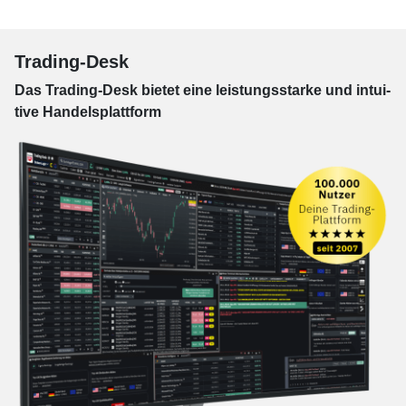
Trading-Desk
Das Trading-
Desk bie­tet eine leis­tungs­star­ke und in­tui­
tive Han­dels­platt­form