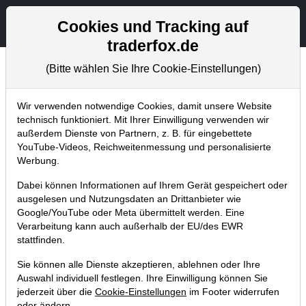
Aktien- und Artikelsuche
Seite
Cookies und Tracking auf
traderfox.de
(Bitte wählen Sie Ihre Cookie-Einstellungen)
Chartanalysen
Home
Blog
Chartanalysen
Wir verwenden notwendige Cookies, damit unsere Website
technisch funktioniert. Mit Ihrer Einwilligung verwenden wir
außerdem Dienste von Partnern, z. B. für eingebettete
Chartanalyse PayPal: setzt die
YouTube-Videos, Reichweitenmessung und personalisierte
Aktie jetzt schon zum Turnaround
Werbung.
an?
Dabei können Informationen auf Ihrem Gerät gespeichert oder
ausgelesen und Nutzungsdaten an Drittanbieter wie
27.12.2021 um 10:27 Uhr
|
P. Uhlschmied
Google/YouTube oder Meta übermittelt werden. Eine
Verarbeitung kann auch außerhalb der EU/des EWR
stattfinden.
Sie können alle Dienste akzeptieren, ablehnen oder Ihre
Auswahl individuell festlegen. Ihre Einwilligung können Sie
jederzeit über die
Cookie-Einstellungen
im Footer widerrufen
oder ändern.