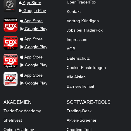
Über TraderFox
App Store
Google Play
Kontakt
TraderFox Flash
TraderFox App
App Store
Vertrag Kündigen
Google Play
Jobs bei TraderFox
TraderFox Pro
App Store
Impressum
Google Play
AGB
TraderFox dpa-AFX ProFeed
App Store
Datenschutz
Google Play
Cookie-Einstellungen
TraderFox Live Trading
App Store
Alle Aktien
Google Play
Barrierefreiheit
AKADEMIEN
SOFTWARE-TOOLS
TraderFox Academy
Trading-Desk
SheInvest
Aktien-Screener
Option Academy
Charting-Tool