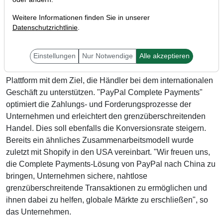
Weitere Informationen finden Sie in unserer
Datenschutzrichtlinie
.
Der Online-Zahlungsabwickler PayPal (WKN: A14R7U)
Einstellungen
Nur Notwendige
Alle akzeptieren
gab zuletzt bekannt, in China einen neuen Dienst
einzuführen. Hierbei handelt es sich um eine All-in-One-
Plattform mit dem Ziel, die Händler bei dem internationalen
Geschäft zu unterstützen. "PayPal Complete Payments"
optimiert die Zahlungs- und Forderungsprozesse der
Unternehmen und erleichtert den grenzüberschreitenden
Handel. Dies soll ebenfalls die Konversionsrate steigern.
Bereits ein ähnliches Zusammenarbeitsmodell wurde
zuletzt mit Shopify in den USA vereinbart. "Wir freuen uns,
die Complete Payments-Lösung von PayPal nach China zu
bringen, Unternehmen sichere, nahtlose
grenzüberschreitende Transaktionen zu ermöglichen und
ihnen dabei zu helfen, globale Märkte zu erschließen", so
das Unternehmen.