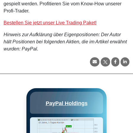
gespielt werden. Profitieren Sie vom Know-How unserer
Profi-Trader.
Bestellen Sie jetzt unser Live Trading Paket!
Hinweis zur Aufklärung über Eigenpositionen: Der Autor
hält Positionen bei folgenden Aktien, die im Artikel erwähnt
wurden: PayPal.
PayPal wurde 2015 von eBay
PayPal Holdings
ausgegliedert und bietet
elektronische
Zahlungslösungen für Händler
und Verbraucher an, wobei der
Schwerpunkt auf Online-
Transaktionen liegt. Ende 2021