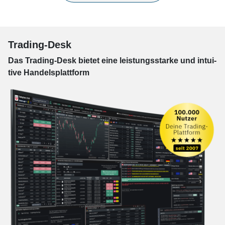
Trading-Desk
Das Trading-
Desk bie­tet eine leis­tungs­star­ke und in­tui­
tive Han­dels­platt­form