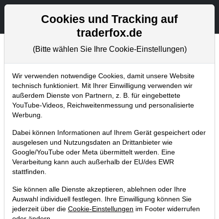
Aktien- und Artikelsuche
Seite
Cookies und Tracking auf
traderfox.de
(Bitte wählen Sie Ihre Cookie-Einstellungen)
Chartanalysen
Home
Blog
Chartanalysen
Wir verwenden notwendige Cookies, damit unsere Website
technisch funktioniert. Mit Ihrer Einwilligung verwenden wir
außerdem Dienste von Partnern, z. B. für eingebettete
Chartanalyse PayPal: Turnaround
YouTube-Videos, Reichweitenmessung und personalisierte
in vollem Gange – Kursziel 125
Werbung.
USD!
Dabei können Informationen auf Ihrem Gerät gespeichert oder
ausgelesen und Nutzungsdaten an Drittanbieter wie
14.10.2024 um 10:13 Uhr
|
P. Uhlschmied
Google/YouTube oder Meta übermittelt werden. Eine
Verarbeitung kann auch außerhalb der EU/des EWR
stattfinden.
Sie können alle Dienste akzeptieren, ablehnen oder Ihre
Auswahl individuell festlegen. Ihre Einwilligung können Sie
jederzeit über die
Cookie-Einstellungen
im Footer widerrufen
oder ändern.