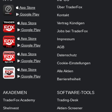
Über TraderFox
App Store
Google Play
Kontakt
TraderFox Flash
TraderFox App
App Store
Vertrag Kündigen
Google Play
Jobs bei TraderFox
TraderFox Pro
App Store
Impressum
Google Play
AGB
TraderFox dpa-AFX ProFeed
App Store
Datenschutz
Google Play
Cookie-Einstellungen
TraderFox Live Trading
App Store
Alle Aktien
Google Play
Barrierefreiheit
AKADEMIEN
SOFTWARE-TOOLS
TraderFox Academy
Trading-Desk
SheInvest
Aktien-Screener