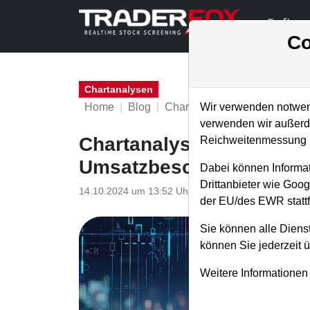
Softwa
Co
Chartanalysen
Home
Blog
Chartanalysen
Wir verwenden notwend
verwenden wir außerde
Chartanalyse Rheinmetal
Reichweitenmessung u
Umsatzbeschleuniger - hi
Dabei können Informat
Drittanbieter wie Goo
14.10.2024 um 13:52 Uhr
|
P. Uhlschmied
der EU/des EWR stattf
Sie können alle Dienst
können Sie jederzeit 
Weitere Informationen