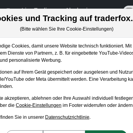
re
Live-Trading
Akademie
off
okies und Tracking auf traderfox
(Bitte wählen Sie Ihre Cookie-Einstellungen)
ige Cookies, damit unsere Website technisch funktioniert. Mit 
m Dienste von Partnern, z. B. für eingebettete YouTube-Video
l: Der nächste
nd personalisierte Werbung.
er kaufe ich meine erste Position
ionen auf Ihrem Gerät gespeichert oder ausgelesen und Nutzu
gle/YouTube oder Meta übermittelt werden. Eine Verarbeitung 
inden.
e akzeptieren, ablehnen oder Ihre Auswahl individuell festlegen
über die
Cookie-Einstellungen
im Footer widerrufen oder ändern
 finden Sie in unserer
Datenschutzrichtlinie
.