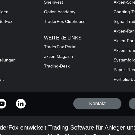
SheInvest
Aktien-Scr
digen
Option Academy
Charting-T
aderFox
TraderFox Clubhouse
Signal Tra
Aktien-Ran
WEITERE LINKS
Aktien-Port
TraderFox Portal
Aktien-Ter
aktien Magazin
ellungen
Systemfoli
Trading-Desk
Paper: Res
eit
Portfolio-B
Kontakt
derFox entwickelt Trading-Software für Anleger un