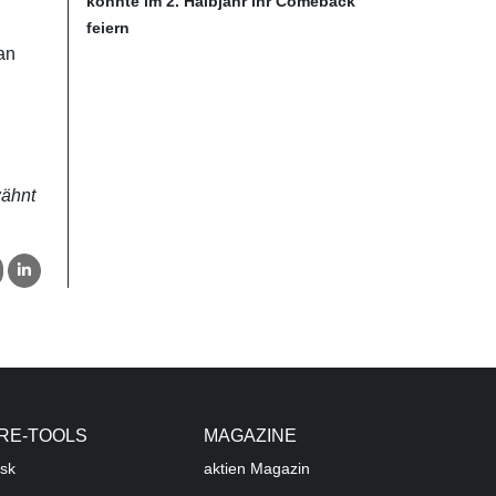
könnte im 2. Halbjahr ihr Comeback
feiern
an
wähnt
RE-TOOLS
MAGAZINE
sk
aktien
Magazin