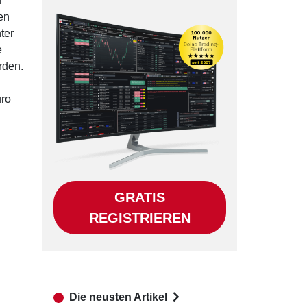
d
den
ter
e
rden.
uro
GRATIS
REGISTRIEREN
Die neusten Artikel