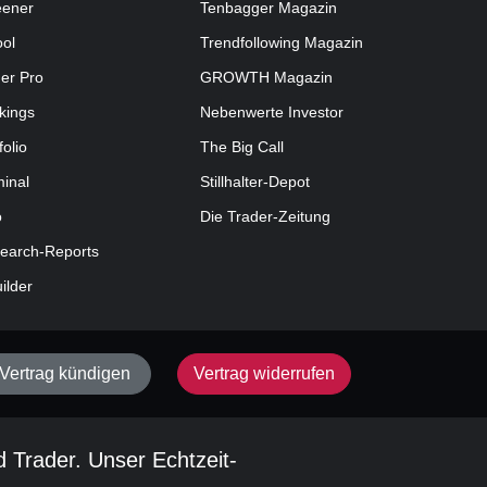
eener
Tenbagger Magazin
ool
Trendfollowing Magazin
der Pro
GROWTH
Magazin
kings
Nebenwerte Investor
folio
The Big Call
minal
Stillhalter-Depot
o
Die Trader-Zeitung
earch-Reports
uilder
Vertrag kündigen
Vertrag widerrufen
d Trader. Unser Echtzeit-