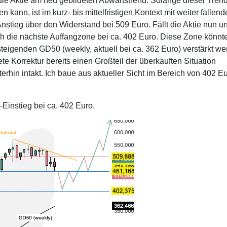
 die Aktie am neu gebildeten Abwärtstrend. Solange dieser Tren
kann, ist im kurz- bis mittelfristigen Kontext mit weiter fallen
nstieg über den Widerstand bei 509 Euro. Fällt die Aktie nun un
ich die nächste Auffangzone bei ca. 402 Euro. Diese Zone könnt
teigenden GD50 (weekly, aktuell bei ca. 362 Euro) verstärkt we
te Korrektur bereits einen Großteil der überkauften Situation
erhin intakt. Ich baue aus aktueller Sicht im Bereich von 402 E
-Einstieg bei ca. 402 Euro.