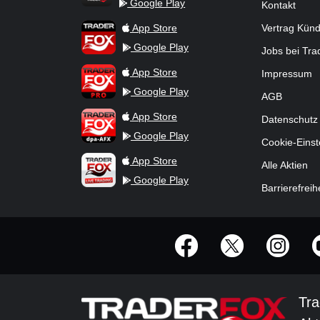
Google Play
Kontakt
TraderFox Flash
TraderFox App
App Store
Vertrag Kün
Google Play
Jobs bei Tr
TraderFox Pro
App Store
Impressum
Google Play
AGB
TraderFox dpa-AFX ProFeed
App Store
Datenschutz
Google Play
Cookie-Einst
TraderFox Live Trading
App Store
Alle Aktien
Google Play
Barrierefreih
offizielle Social Media-Accounts
Tra