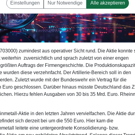
Einstellungen
Nur Notwendige
Alle akzeptieren
 703000) zumindest aus operativer Sicht rund. Die Aktie konnte 
weiterhin zuversichtlich und sprach zuletzt von einer engen
 größten Auftrags der Firmengeschichte. Die Produktionskapazit
 wurden diese verzehnfacht. Der Artillerie-Bereich soll in den
rden. Zuletzt wurde mit der Bundeswehr ein Vertrag für die
den Euro geschlossen. Darüber hinaus müsste Deutschland das Z
eichen. Hierzu fehlen Ausgaben von 30 bis 35 Mrd. Euro. Rheinm
nmetall-Aktie in den letzten Jahren vervielfachen. Die Aktie dur
findet sich derzeit bei um die 550 Euro. Hier kam die
etall leitete eine untergeordnete Konsolidierung- bzw.