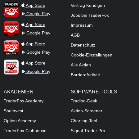
TraderFox App
App Store
Vertrag Kündigen
Google Play
Jobs bei TraderFox
TraderFox Pro
App Store
Impressum
Google Play
AGB
TraderFox dpa-AFX ProFeed
App Store
Datenschutz
Google Play
Cookie-Einstellungen
TraderFox Live Trading
App Store
Alle Aktien
Google Play
Barrierefreiheit
AKADEMIEN
SOFTWARE-TOOLS
TraderFox Academy
Trading-Desk
SheInvest
Aktien-Screener
Option Academy
Charting-Tool
TraderFox Clubhouse
Signal Trader Pro