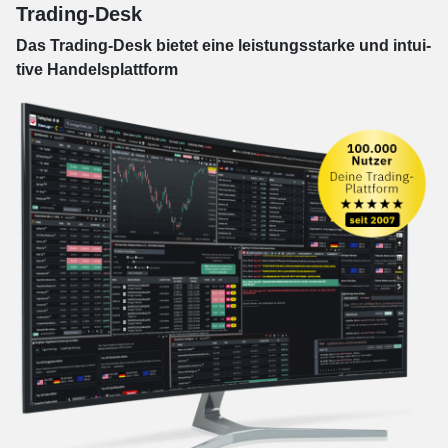
Trading-Desk
Das Trading-
Desk bie­tet eine leis­tungs­star­ke und in­tui­
tive Han­dels­platt­form