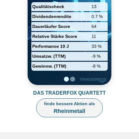
Sensoren & Stellantriebe, und
Qualitätscheck
13
Materialien & Handel. Die
Bereiche von
Dividendenrendite
0.7 %
Fahrzeugssystemen, Waffen &
Munition, und elektronischen
Dauerläufer Score
64
Lösungen sind
branchenführende Lieferanten
Relative Stärke Score
11
von innovativen Produkten an
deutschen und internationalen
Performance 10 J
33 %
Verteidigungskräfte. Die
Kernkompetenzen von den
Umsatzw. (TTM)
-9 %
Bereichen der Sensoren &
Gewinnw. (TTM)
-8 %
Stellantriebe, und Materialien &
Handel sind
Emissionsreduktion,
Schadstoffe und
Kraftstoffverbrauch.
DAS TRADERFOX QUARTETT
finde bessere Aktien als
Rheinmetall