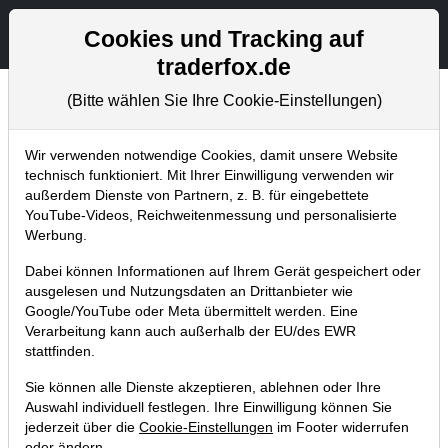
Aktien- und Artikelsuche
Seite
Cookies und Tracking auf
traderfox.de
(Bitte wählen Sie Ihre Cookie-Einstellungen)
Chartanalysen
Home
Blog
Chartanalysen
Wir verwenden notwendige Cookies, damit unsere Website
technisch funktioniert. Mit Ihrer Einwilligung verwenden wir
außerdem Dienste von Partnern, z. B. für eingebettete
Chartanalyse Rheinmetall: Scholz sagt
YouTube-Videos, Reichweitenmessung und personalisierte
100 Mrd. EUR zu – Breakout beim
Werbung.
Rüstungskonzern?
Dabei können Informationen auf Ihrem Gerät gespeichert oder
ausgelesen und Nutzungsdaten an Drittanbieter wie
27.02.2022 um 14:55 Uhr
|
P. Uhlschmied
Google/YouTube oder Meta übermittelt werden. Eine
Verarbeitung kann auch außerhalb der EU/des EWR
stattfinden.
Sie können alle Dienste akzeptieren, ablehnen oder Ihre
Auswahl individuell festlegen. Ihre Einwilligung können Sie
jederzeit über die
Cookie-Einstellungen
im Footer widerrufen
oder ändern.