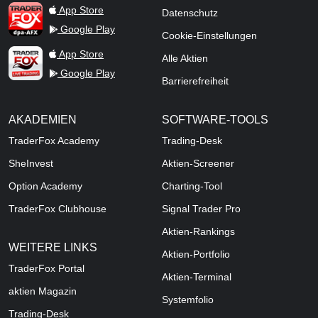
TraderFox dpa-AFX ProFeed
App Store
Datenschutz
Google Play
Cookie-Einstellungen
TraderFox Live Trading
App Store
Alle Aktien
Google Play
Barrierefreiheit
AKADEMIEN
SOFTWARE-TOOLS
TraderFox Academy
Trading-Desk
SheInvest
Aktien-Screener
Option Academy
Charting-Tool
TraderFox Clubhouse
Signal Trader Pro
Aktien-Rankings
WEITERE LINKS
Aktien-Portfolio
TraderFox Portal
Aktien-Terminal
aktien Magazin
Systemfolio
Trading-Desk