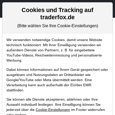
Aktien- und Artikelsuche
Seite
Cookies und Tracking auf
traderfox.de
(Bitte wählen Sie Ihre Cookie-Einstellungen)
Chartanalysen
Home
Blog
Chartanalysen
Wir verwenden notwendige Cookies, damit unsere Website
technisch funktioniert. Mit Ihrer Einwilligung verwenden wir
außerdem Dienste von Partnern, z. B. für eingebettete
Chartanalyse SAP: Analyst stuft
YouTube-Videos, Reichweitenmessung und personalisierte
Aktie hoch – jetzt zuschlagen?
Werbung.
25.06.2023 um 14:09 Uhr
|
P. Uhlschmied
Dabei können Informationen auf Ihrem Gerät gespeichert oder
ausgelesen und Nutzungsdaten an Drittanbieter wie
Google/YouTube oder Meta übermittelt werden. Eine
Verarbeitung kann auch außerhalb der EU/des EWR
stattfinden.
Sie können alle Dienste akzeptieren, ablehnen oder Ihre
Auswahl individuell festlegen. Ihre Einwilligung können Sie
jederzeit über die
Cookie-Einstellungen
im Footer widerrufen
oder ändern.