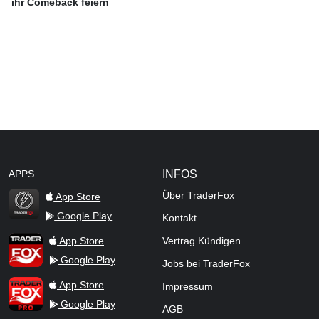
ihr Comeback feiern
APPS
INFOS
Über TraderFox
App Store
Google Play
Kontakt
TraderFox Flash
TraderFox App
App Store
Vertrag Kündigen
Google Play
Jobs bei TraderFox
TraderFox Pro
App Store
Impressum
Google Play
AGB