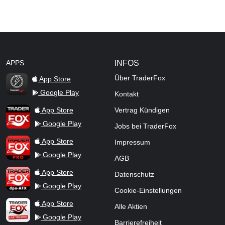
APPS
INFOS
Über TraderFox
App Store
Google Play
Kontakt
TraderFox Flash
TraderFox App
App Store
Vertrag Kündigen
Google Play
Jobs bei TraderFox
TraderFox Pro
App Store
Impressum
Google Play
AGB
TraderFox dpa-AFX ProFeed
App Store
Datenschutz
Google Play
Cookie-Einstellungen
TraderFox Live Trading
App Store
Alle Aktien
Google Play
Barrierefreiheit