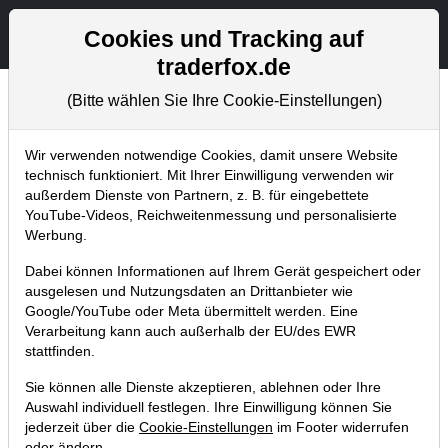
Aktien- und Artikelsuche
Seite
Cookies und Tracking auf
traderfox.de
(Bitte wählen Sie Ihre Cookie-Einstellungen)
Chartanalysen
Home
Blog
Chartanalysen
Wir verwenden notwendige Cookies, damit unsere Website
technisch funktioniert. Mit Ihrer Einwilligung verwenden wir
außerdem Dienste von Partnern, z. B. für eingebettete
Chartanalyse SAP: kann das
YouTube-Videos, Reichweitenmessung und personalisierte
Ausscheiden des CFOs
Werbung.
kompensiert werden?
Dabei können Informationen auf Ihrem Gerät gespeichert oder
ausgelesen und Nutzungsdaten an Drittanbieter wie
21.03.2022 um 07:43 Uhr
|
P. Uhlschmied
Google/YouTube oder Meta übermittelt werden. Eine
Verarbeitung kann auch außerhalb der EU/des EWR
stattfinden.
Sie können alle Dienste akzeptieren, ablehnen oder Ihre
Auswahl individuell festlegen. Ihre Einwilligung können Sie
jederzeit über die
Cookie-Einstellungen
im Footer widerrufen
oder ändern.