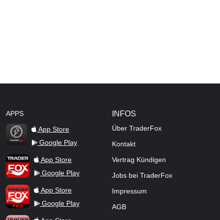
APPS
INFOS
Über TraderFox
App Store
Google Play
Kontakt
TraderFox Flash
TraderFox App
App Store
Vertrag Kündigen
Google Play
Jobs bei TraderFox
TraderFox Pro
App Store
Impressum
Google Play
AGB
TraderFox dpa-AFX ProFeed