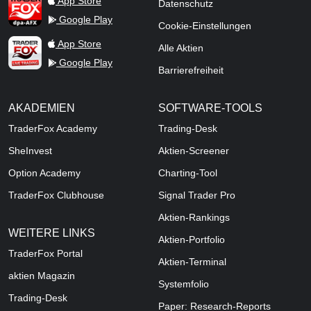
App Store
Datenschutz
Google Play
Cookie-Einstellungen
TraderFox Live Trading
App Store
Alle Aktien
Google Play
Barrierefreiheit
AKADEMIEN
SOFTWARE-TOOLS
TraderFox Academy
Trading-Desk
SheInvest
Aktien-Screener
Option Academy
Charting-Tool
TraderFox Clubhouse
Signal Trader Pro
Aktien-Rankings
WEITERE LINKS
Aktien-Portfolio
TraderFox Portal
Aktien-Terminal
aktien Magazin
Systemfolio
Trading-Desk
Paper: Research-Reports