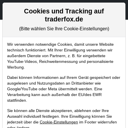
Aktien- und Artikelsuche
Seite
Cookies und Tracking auf
traderfox.de
(Bitte wählen Sie Ihre Cookie-Einstellungen)
Chartanalysen
Home
Blog
Chartanalysen
Wir verwenden notwendige Cookies, damit unsere Website
technisch funktioniert. Mit Ihrer Einwilligung verwenden wir
außerdem Dienste von Partnern, z. B. für eingebettete
Chartanalyse Shell: Chance zum
YouTube-Videos, Reichweitenmessung und personalisierte
übergeordneten Turnaround-
Werbung.
Szenario
Dabei können Informationen auf Ihrem Gerät gespeichert oder
ausgelesen und Nutzungsdaten an Drittanbieter wie
17.11.2020 um 20:52 Uhr
|
P. Uhlschmied
Google/YouTube oder Meta übermittelt werden. Eine
Verarbeitung kann auch außerhalb der EU/des EWR
stattfinden.
Sie können alle Dienste akzeptieren, ablehnen oder Ihre
Auswahl individuell festlegen. Ihre Einwilligung können Sie
jederzeit über die
Cookie-Einstellungen
im Footer widerrufen
oder ändern.