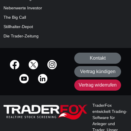
Nebenwerte Investor
The Big Call
Stillhalter-Depot
Die Trader-Zeitung
Kontakt
offizielle Social Media-Accounts
Vertrag kündigen
Vertrag widerrufen
TraderFox
entwickelt Trading-
Software für
Anleger und
Trader. Unser