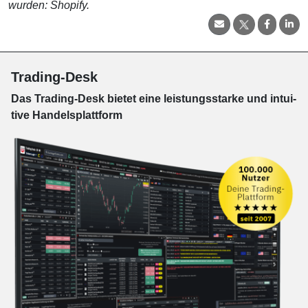
wurden: Shopify.
Trading-Desk
Das Trading-
Desk bie­tet eine leis­tungs­star­ke und in­tui­
tive Han­dels­platt­form