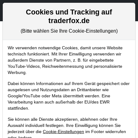
Aktien- und Artikelsuche
Seite
Cookies und Tracking auf
traderfox.de
(Bitte wählen Sie Ihre Cookie-Einstellungen)
Chartanalysen
Home
Blog
Chartanalysen
Wir verwenden notwendige Cookies, damit unsere Website
technisch funktioniert. Mit Ihrer Einwilligung verwenden wir
außerdem Dienste von Partnern, z. B. für eingebettete
Chartanalyse Shopify: Aktie zündet
YouTube-Videos, Reichweitenmessung und personalisierte
Kursrakete – nächste Rallye
Werbung.
voraus?
Dabei können Informationen auf Ihrem Gerät gespeichert oder
ausgelesen und Nutzungsdaten an Drittanbieter wie
05.05.2023 um 15:53 Uhr
|
P. Uhlschmied
Google/YouTube oder Meta übermittelt werden. Eine
Verarbeitung kann auch außerhalb der EU/des EWR
stattfinden.
Sie können alle Dienste akzeptieren, ablehnen oder Ihre
Auswahl individuell festlegen. Ihre Einwilligung können Sie
jederzeit über die
Cookie-Einstellungen
im Footer widerrufen
oder ändern.