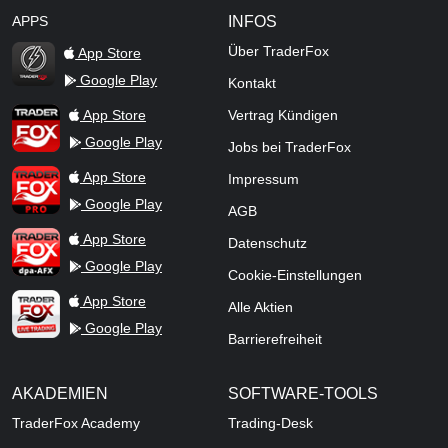
APPS
INFOS
Über TraderFox
App Store
Google Play
Kontakt
TraderFox Flash
TraderFox App
App Store
Vertrag Kündigen
Google Play
Jobs bei TraderFox
TraderFox Pro
App Store
Impressum
Google Play
AGB
TraderFox dpa-AFX ProFeed
App Store
Datenschutz
Google Play
Cookie-Einstellungen
TraderFox Live Trading
App Store
Alle Aktien
Google Play
Barrierefreiheit
AKADEMIEN
SOFTWARE-TOOLS
TraderFox Academy
Trading-Desk