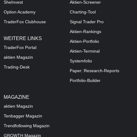
SheInvest
Aktien-Screener
Option Academy
Charting-Tool
TraderFox Clubhouse
Signal Trader Pro
Aktien-Rankings
WEITERE LINKS
Aktien-Portfolio
TraderFox Portal
Aktien-Terminal
aktien Magazin
Systemfolio
Trading-Desk
Paper: Research-Reports
Portfolio-Builder
MAGAZINE
aktien
Magazin
Tenbagger Magazin
Trendfollowing Magazin
GROWTH
Magazin