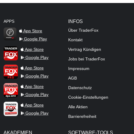
APPS
INFOS
Über TraderFox
App Store
Google Play
Kontakt
TraderFox Flash
TraderFox App
App Store
Vertrag Kündigen
Google Play
Jobs bei TraderFox
TraderFox Pro
App Store
Impressum
Google Play
AGB
TraderFox dpa-AFX ProFeed
App Store
Datenschutz
Google Play
Cookie-Einstellungen
TraderFox Live Trading
App Store
Alle Aktien
Google Play
Barrierefreiheit
AKADEMIEN
SOFTWARE-TOOLS