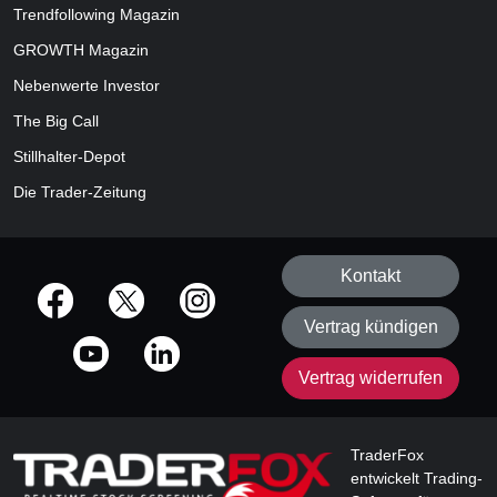
Trendfollowing Magazin
GROWTH
Magazin
Nebenwerte Investor
The Big Call
Stillhalter-Depot
Die Trader-Zeitung
Kontakt
offizielle Social Media-Accounts
Vertrag kündigen
Vertrag widerrufen
TraderFox
entwickelt Trading-