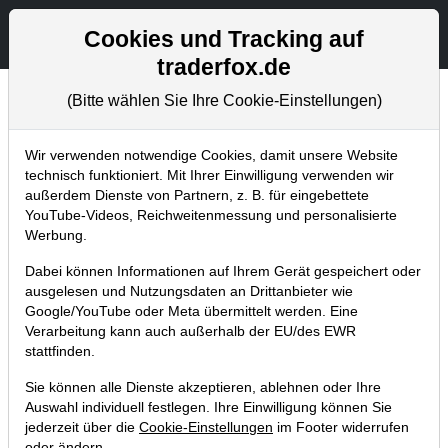
Aktien- und Artikelsuche
Seite
Cookies und Tracking auf
traderfox.de
(Bitte wählen Sie Ihre Cookie-Einstellungen)
Chartanalysen
Home
Blog
Chartanalysen
Wir verwenden notwendige Cookies, damit unsere Website
technisch funktioniert. Mit Ihrer Einwilligung verwenden wir
außerdem Dienste von Partnern, z. B. für eingebettete
Chartanalyse Siemens: Nach
YouTube-Videos, Reichweitenmessung und personalisierte
starken Zahlen endlich zugreifen?
Werbung.
11.02.2023 um 12:11 Uhr
|
P. Uhlschmied
Dabei können Informationen auf Ihrem Gerät gespeichert oder
ausgelesen und Nutzungsdaten an Drittanbieter wie
Google/YouTube oder Meta übermittelt werden. Eine
Verarbeitung kann auch außerhalb der EU/des EWR
stattfinden.
Sie können alle Dienste akzeptieren, ablehnen oder Ihre
Auswahl individuell festlegen. Ihre Einwilligung können Sie
jederzeit über die
Cookie-Einstellungen
im Footer widerrufen
oder ändern.