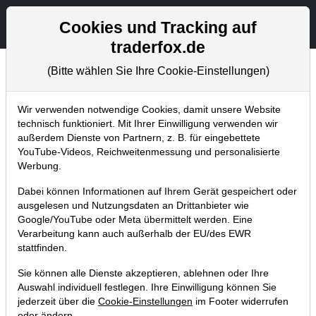
Aktien- und Artikelsuche
Seite
Cookies und Tracking auf
traderfox.de
(Bitte wählen Sie Ihre Cookie-Einstellungen)
Chartanalysen
Home
Blog
Chartanalysen
Wir verwenden notwendige Cookies, damit unsere Website
technisch funktioniert. Mit Ihrer Einwilligung verwenden wir
außerdem Dienste von Partnern, z. B. für eingebettete
Chartanalyse Starbucks: der
YouTube-Videos, Reichweitenmessung und personalisierte
klügste Schachzug vom CEO?
Werbung.
Dabei können Informationen auf Ihrem Gerät gespeichert oder
06.04.2017 um 16:00 Uhr
|
P. Uhlschmied
ausgelesen und Nutzungsdaten an Drittanbieter wie
Google/YouTube oder Meta übermittelt werden. Eine
Verarbeitung kann auch außerhalb der EU/des EWR
stattfinden.
Sie können alle Dienste akzeptieren, ablehnen oder Ihre
Auswahl individuell festlegen. Ihre Einwilligung können Sie
jederzeit über die
Cookie-Einstellungen
im Footer widerrufen
oder ändern.