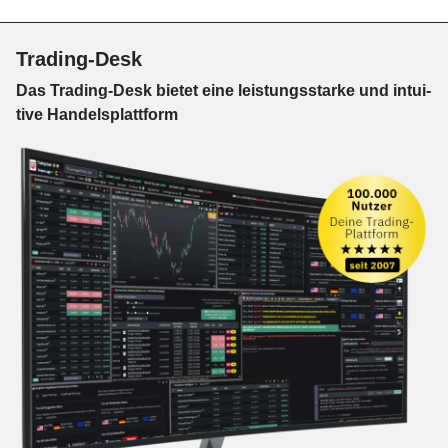
Trading-Desk
Das Trading-
Desk bie­tet eine leis­tungs­star­ke und in­tui­
tive Han­dels­platt­form