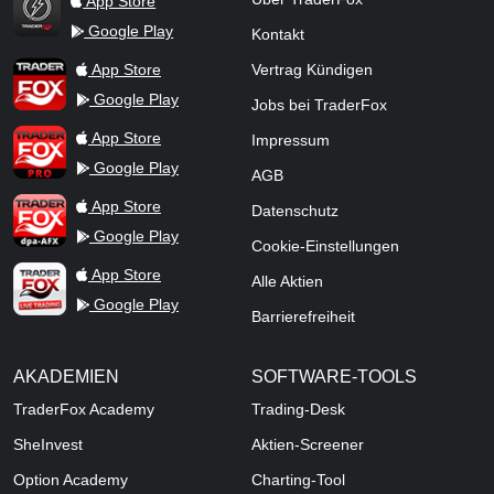
App Store
Google Play
Kontakt
TraderFox Flash
TraderFox App
App Store
Vertrag Kündigen
Google Play
Jobs bei TraderFox
TraderFox Pro
App Store
Impressum
Google Play
AGB
TraderFox dpa-AFX ProFeed
App Store
Datenschutz
Google Play
Cookie-Einstellungen
TraderFox Live Trading
App Store
Alle Aktien
Google Play
Barrierefreiheit
AKADEMIEN
SOFTWARE-TOOLS
TraderFox Academy
Trading-Desk
SheInvest
Aktien-Screener
Option Academy
Charting-Tool