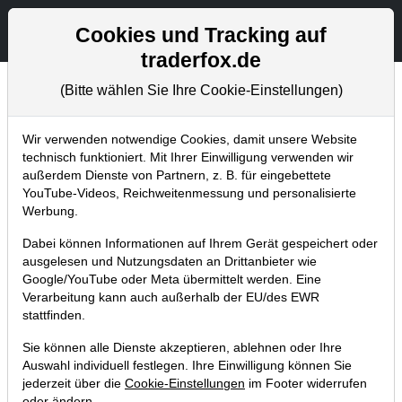
Aktien- und Artikelsuche
Seite
Cookies und Tracking auf
traderfox.de
(Bitte wählen Sie Ihre Cookie-Einstellungen)
Chartanalysen
Home
Blog
Chartanalysen
Wir verwenden notwendige Cookies, damit unsere Website
technisch funktioniert. Mit Ihrer Einwilligung verwenden wir
außerdem Dienste von Partnern, z. B. für eingebettete
Chartanalyse Trade Desk:
YouTube-Videos, Reichweitenmessung und personalisierte
bevorstehendes Kursfeuerwerk
Werbung.
dank Auftrag von Disney!
Dabei können Informationen auf Ihrem Gerät gespeichert oder
ausgelesen und Nutzungsdaten an Drittanbieter wie
16.07.2022 um 09:53 Uhr
|
P. Uhlschmied
Google/YouTube oder Meta übermittelt werden. Eine
Verarbeitung kann auch außerhalb der EU/des EWR
stattfinden.
Sie können alle Dienste akzeptieren, ablehnen oder Ihre
Auswahl individuell festlegen. Ihre Einwilligung können Sie
jederzeit über die
Cookie-Einstellungen
im Footer widerrufen
oder ändern.