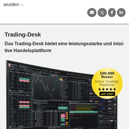
wurden: -.
Trading-Desk
Das Trading-
Desk bie­tet eine leis­tungs­star­ke und in­tui­
tive Han­dels­platt­form