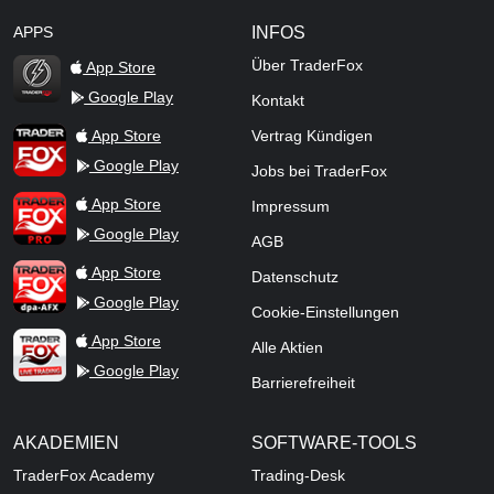
APPS
INFOS
Über TraderFox
App Store
Google Play
Kontakt
TraderFox Flash
TraderFox App
App Store
Vertrag Kündigen
Google Play
Jobs bei TraderFox
TraderFox Pro
App Store
Impressum
Google Play
AGB
TraderFox dpa-AFX ProFeed
App Store
Datenschutz
Google Play
Cookie-Einstellungen
TraderFox Live Trading
App Store
Alle Aktien
Google Play
Barrierefreiheit
AKADEMIEN
SOFTWARE-TOOLS
TraderFox Academy
Trading-Desk