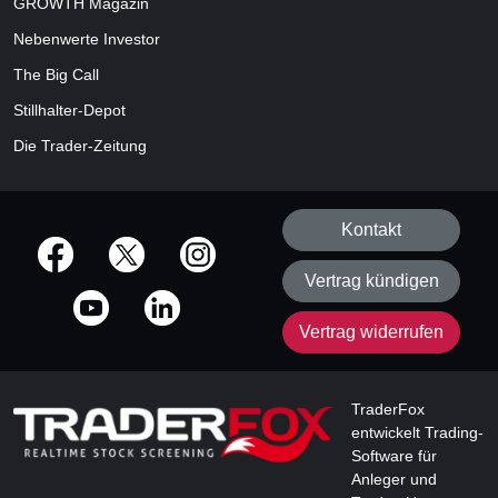
GROWTH
Magazin
Nebenwerte Investor
The Big Call
Stillhalter-Depot
Die Trader-Zeitung
Kontakt
offizielle Social Media-Accounts
Vertrag kündigen
Vertrag widerrufen
TraderFox
entwickelt Trading-
Software für
Anleger und