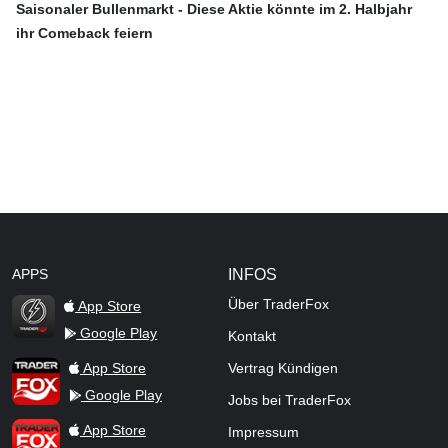
Saisonaler Bullenmarkt - Diese Aktie könnte im 2. Halbjahr
ihr Comeback feiern
APPS
INFOS
Über TraderFox
App Store
Google Play
Kontakt
TraderFox Flash
TraderFox App
App Store
Vertrag Kündigen
Google Play
Jobs bei TraderFox
TraderFox Pro
App Store
Impressum