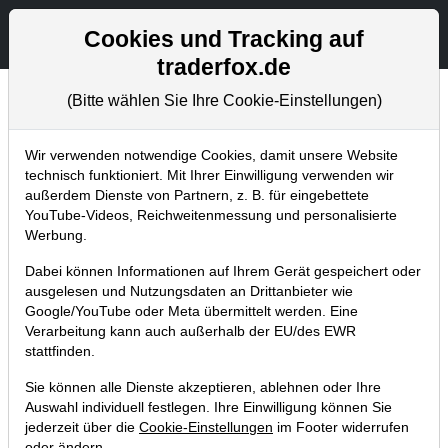
Aktien- und Artikelsuche
Seite
Cookies und Tracking auf
traderfox.de
(Bitte wählen Sie Ihre Cookie-Einstellungen)
Chartanalysen
Home
Blog
Chartanalysen
Wir verwenden notwendige Cookies, damit unsere Website
technisch funktioniert. Mit Ihrer Einwilligung verwenden wir
außerdem Dienste von Partnern, z. B. für eingebettete
Chartanalyse TUI: ich habe eine
YouTube-Videos, Reichweitenmessung und personalisierte
erste langfristige Position
Werbung.
aufgebaut!
Dabei können Informationen auf Ihrem Gerät gespeichert oder
ausgelesen und Nutzungsdaten an Drittanbieter wie
23.03.2021 um 07:47 Uhr
|
P. Uhlschmied
Google/YouTube oder Meta übermittelt werden. Eine
Verarbeitung kann auch außerhalb der EU/des EWR
stattfinden.
Sie können alle Dienste akzeptieren, ablehnen oder Ihre
Auswahl individuell festlegen. Ihre Einwilligung können Sie
jederzeit über die
Cookie-Einstellungen
im Footer widerrufen
oder ändern.