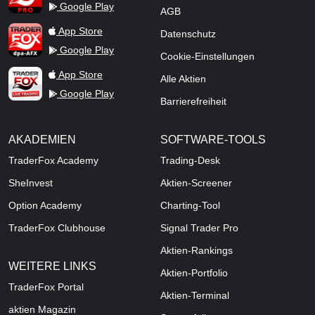
Google Play
AGB
TraderFox dpa-AFX ProFeed
App Store
Datenschutz
Google Play
Cookie-Einstellungen
TraderFox Live Trading
App Store
Alle Aktien
Google Play
Barrierefreiheit
AKADEMIEN
SOFTWARE-TOOLS
TraderFox Academy
Trading-Desk
SheInvest
Aktien-Screener
Option Academy
Charting-Tool
TraderFox Clubhouse
Signal Trader Pro
Aktien-Rankings
WEITERE LINKS
Aktien-Portfolio
TraderFox Portal
Aktien-Terminal
aktien Magazin