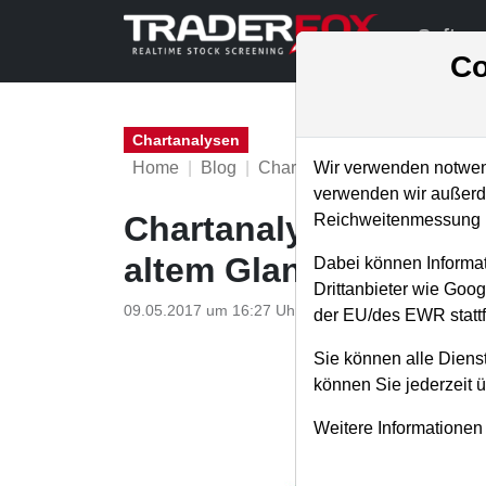
Softwa
Co
Chartanalysen
Home
Blog
Chartanalysen
Wir verwenden notwend
verwenden wir außerde
Chartanalyse Twitter:
Reichweitenmessung u
altem Glanz?
Dabei können Informat
Drittanbieter wie Goo
09.05.2017 um 16:27 Uhr
|
P. Uhlschmied
der EU/des EWR stattf
Sie können alle Dienst
können Sie jederzeit 
Weitere Informationen