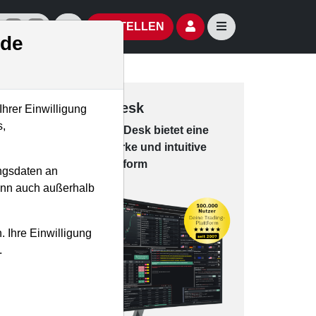
izielle Social Media-Accounts
Aktien- und Artikelsuche öffnen
Seitennavigation öf
BESTELLEN
.de
Trading-Desk
Ihrer Einwilligung
s,
Das Trading-
Desk bie­tet eine
leis­tungs­star­ke und in­tui­tive
Han­dels­platt­form
ngsdaten an
kann auch außerhalb
. Ihre Einwilligung
.