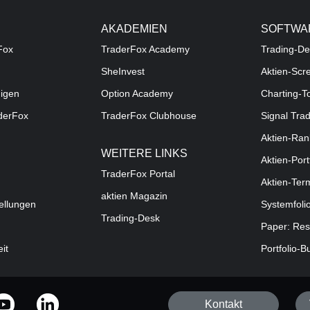
AKADEMIEN
SOFTWA
Fox
TraderFox Academy
Trading-De
SheInvest
Aktien-Scr
digen
Option Academy
Charting-T
aderFox
TraderFox Clubhouse
Signal Tra
Aktien-Ran
WEITERE LINKS
Aktien-Port
TraderFox Portal
Aktien-Ter
aktien Magazin
ellungen
Systemfoli
Trading-Desk
Paper: Res
eit
Portfolio-B
Kontakt