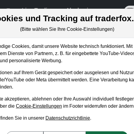
re
Live-Trading
Akademie
off
okies und Tracking auf traderfox
(Bitte wählen Sie Ihre Cookie-Einstellungen)
ige Cookies, damit unsere Website technisch funktioniert. Mit 
m Dienste von Partnern, z. B. für eingebettete YouTube-Video
 mit TV-Offensive zurück zu
nd personalisierte Werbung.
ionen auf Ihrem Gerät gespeichert oder ausgelesen und Nutzu
gle/YouTube oder Meta übermittelt werden. Eine Verarbeitung 
inden.
e akzeptieren, ablehnen oder Ihre Auswahl individuell festlegen
über die
Cookie-Einstellungen
im Footer widerrufen oder ändern
 finden Sie in unserer
Datenschutzrichtlinie
.