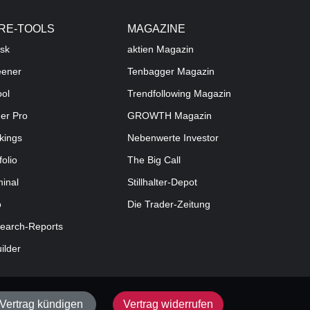
RE-TOOLS
MAGAZINE
sk
aktien
Magazin
eener
Tenbagger Magazin
ool
Trendfollowing Magazin
der Pro
GROWTH
Magazin
kings
Nebenwerte Investor
folio
The Big Call
minal
Stillhalter-Depot
o
Die Trader-Zeitung
earch-Reports
uilder
Vertrag kündigen
Vertrag widerrufen