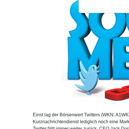
Einst lag der Börsenwert Twitters (WKN: A1W6
Kurznachrichtendienst lediglich noch eine Mar
Twitter fällt immer weiter zurück. CEO Jack D