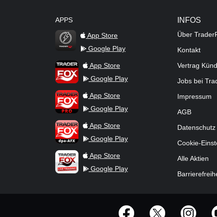
APPS
INFOS
Über Trader
App Store
Google Play
Kontakt
TraderFox Flash
TraderFox App
App Store
Vertrag Kün
Google Play
Jobs bei Tr
TraderFox Pro
App Store
Impressum
Google Play
AGB
TraderFox dpa-AFX ProFeed
App Store
Datenschutz
Google Play
Cookie-Einst
TraderFox Live Trading
App Store
Alle Aktien
Google Play
Barrierefreih
offizielle Social Media-Accounts